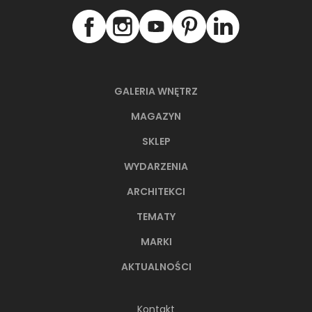
GALERIA WNĘTRZ
MAGAZYN
66-metrowy apartament:
SKLEP
przystań dla nowoczesnej
WYDARZENIA
nomadki
ARCHITEKCI
Młoda, żyjąca dynamicznie inwestorka przez
lata kursowała między światowymi
TEMATY
metropoliami...
MARKI
AKTUALNOŚCI
Kontakt