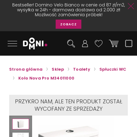
Bestseller! Domino Velo Bianco w cenie od 87 zł/m2,
wysyłka w 24h - darmowa dostawa od 2.000 zł!
Mozliwość zamówienia próbek!
ZOBACZ
Strona główna
Sklep
Toalety
Spłuczki WC
Koło Nova Pro M34011000
PRZYKRO NAM, ALE TEN PRODUKT ZOSTAŁ
WYCOFANY ZE SPRZEDAŻY