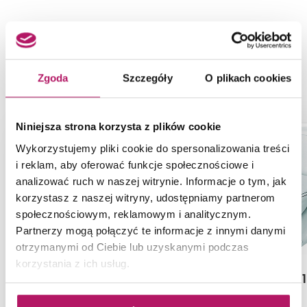
NASZE PROPOZYCJE ZAMIAST
PRODUKTU KOŁO NOVA PRO
M34011000
Zgoda
Szczegóły
O plikach cookies
Niniejsza strona korzysta z plików cookie
-3%
Wykorzystujemy pliki cookie do spersonalizowania treści
i reklam, aby oferować funkcje społecznościowe i
analizować ruch w naszej witrynie. Informacje o tym, jak
korzystasz z naszej witryny, udostępniamy partnerom
społecznościowym, reklamowym i analitycznym.
Partnerzy mogą połączyć te informacje z innymi danymi
otrzymanymi od Ciebie lub uzyskanymi podczas
korzystania z ich usług.
Roca Carmen
Koło Idol 
A3410A1000