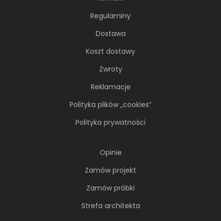
Regulaminy
Dostawa
Koszt dostawy
Zwroty
Reklamacje
Soft minimalizm z duszą. 65-
Polityka plików „cookies”
metrowe mieszkanie projektu AVO
Architekci
Polityka prywatności
Minimalizm wcale nie musi opierać się na
Opinie
chłodnej, zachowawczej estetyce. Nawet
wtedy...
Zamów projekt
Zamów próbki
Strefa architekta