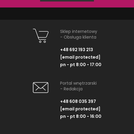
Sklep internetowy
ZOBACZ PRODUKT
ZOBACZ P
- Obsługa klienta
+48 692 193 213
[email protected]
pn - pt 8:00 - 17:00
Portal wnętrzarski
NAJNOWSZE ARTYKUŁY
- Redakcja
+48 608 035 397
[email protected]
pn - pt 8:00 - 16:00