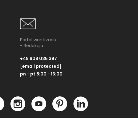
Jak wybrać idealne meble
ogrodowe? Przewodnik po
stołach, krzesłach i
zestawach
wypoczynkowych
Portal wnętrzarski
ranżacja przydomowej przestrzeni to
- Redakcja
oś więcej niż tylko ustawienie kilku
ebli...
+48 608 035 397
[email protected]
pn - pt 8:00 - 16:00
Partner technologiczny: