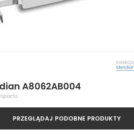
kolekcja
Meridia
idian A8062AB004
ompacto
PRZEGLĄDAJ PODOBNE PRODUKTY