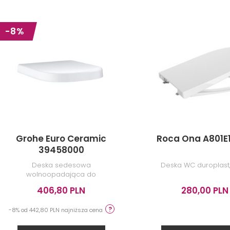
-8%
Roca Meridian
Roca Meridi
A34224LS00
A32724T00
Miska do kompaktu WC Rimless
Umywalka ścienna Co
Grohe Euro Ceramic
Roca Ona A801E
o/podwójny, powłoka
otworem na baterię p
Superglaze, bez deski
stronie
39458000
1 060,00 PLN
540,00 PLN
Deska sedesowa
Deska WC duroplast,
wolnoopadająca do
kompaktowej miski WC
406,80 PLN
280,00 PLN
ZOBACZ PRODUKT
ZOBACZ PRODU
-8% od 442,80 PLN najniższa cena
Dostępność:
na zamówienie
Dostępność:
na zamówi