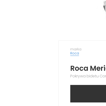
marka
Roca
Roca Mer
Pokrywa bidetu C