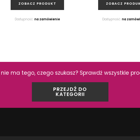
ZOBACZ PRODUKT
ZOBACZ PRODU
Dostępność:
na zamówienie
Dostępność:
na zamówi
YKUŁY
nie ma tego, czego szukasz? Sprawdź wszystkie prod
PRZEJDŹ DO
KATEGORII