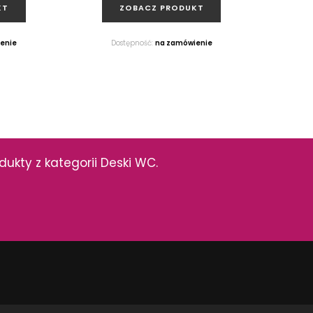
KT
ZOBACZ PRODUKT
enie
Dostępność:
na zamówienie
ukty z kategorii Deski WC.