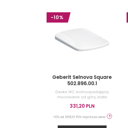
-10%
Roca Meridian
A346247000
Miska WC podwieszana
Geberit Selnova Square
502.896.00.1
Deska WC wolnoopadająca,
mocowanie od góry, biała
błyszcząca
331,20 PLN
ZOBACZ PRODUKT
-10% od 368,10 PLN najniższa cena