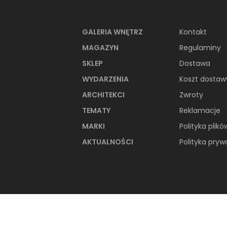
66-metrowy apartament:
przystań dla nowoczesnej
nomadki
GALERIA WNĘTRZ
Kontakt
MAGAZYN
Regulaminy
Młoda, żyjąca dynamicznie inwestorka
przez lata kursowała między światowym
SKLEP
Dostawa
metropoliami...
WYDARZENIA
Koszt dostaw
ARCHITEKCI
Zwroty
TEMATY
Reklamacje
MARKI
Polityka plikó
AKTUALNOŚCI
Polityka pryw