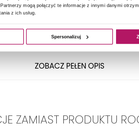
TECHNICZNE
Partnerzy mogą połączyć te informacje z innymi danymi otrzym
nia z ich usług.
Spersonalizuj
Z
Kształt:
Zaokrąglony
Kolor:
Biały
ZOBACZ PEŁEN OPIS
EKCJI
JE ZAMIAST PRODUKTU RO