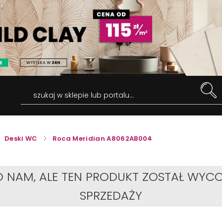
szukaj w sklepie lub portalu...
Deski WC
Roca Meridian A8062AB004
O NAM, ALE TEN PRODUKT ZOSTAŁ WYCO
SPRZEDAŻY