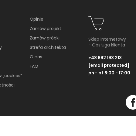
Soft minimalizm z duszą.
65-metrowe mieszkanie
projektu AVO Architekci
Opinie
Zamów projekt
Minimalizm wcale nie musi opierać się
i
na chłodnej, zachowawczej estetyce.
Zamów próbki
Sklep internetowy
Nawet wtedy...
A
- Obsługa klienta
y
Strefa architekta
c
m
O nas
+48 692 193 213
[email protected]
FAQ
pn - pt 8:00 - 17:00
w „cookies”
atności
Wszelkie Prawa Zastrzeżone © 2019-2026