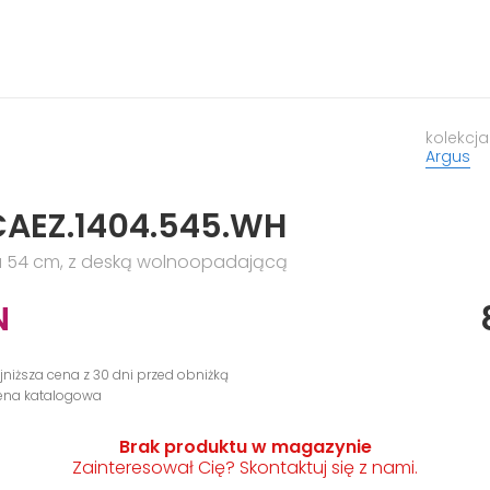
kolekcja
Argus
CAEZ.1404.545.WH
 54 cm, z deską wolnoopadającą
N
ajniższa cena z 30 dni przed obniżką
cena katalogowa
Brak produktu w magazynie
Zainteresował Cię? Skontaktuj się z nami.