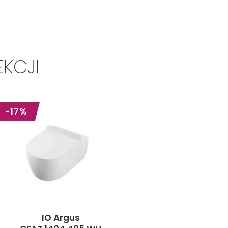
EKCJI
-17%
IO Argus