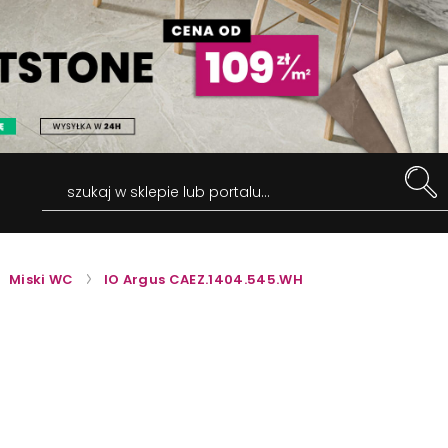
szukaj w sklepie lub portalu...
Miski WC
IO Argus CAEZ.1404.545.WH