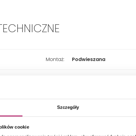
TECHNICZNE
Montaż:
Podwieszana
Typ:
Bezkołnierzowa, Lejowa
Kształt:
Zaokrąglony
Szczegóły
Materiał:
Ceramika
 plików cookie