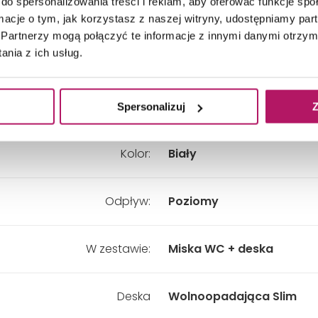
do spersonalizowania treści i reklam, aby oferować funkcje sp
Głębokość:
545 mm
ormacje o tym, jak korzystasz z naszej witryny, udostępniamy p
Partnerzy mogą połączyć te informacje z innymi danymi otrzym
nia z ich usług.
Szerokość:
360 mm
Wysokość:
330 mm
Spersonalizuj
Z
Kolor:
Biały
Odpływ:
Poziomy
W zestawie:
Miska WC + deska
Deska
Wolnoopadająca Slim