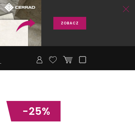
ZOBACZ
-25%