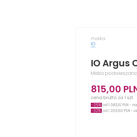
marka
IO
IO Argus 
Miska podwieszana
815,00
PL
cena brutto za 1 szt.
-25%
od 1 083,10 PLN - n
-32%
od 1 203,50 PLN - 