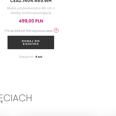
CEAZ.1404.485.WH
Miska podwieszana 48 cm z
deską wolnoopadającą
499,00 PLN
-17% od 599,00 PLN najniższa cena
DODAJ DO
KOSZYKA
Dostępność:
4 szt.
JĘCIACH