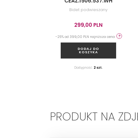
CEAZ.1506.537.WH
Bidet podwieszany
299,00 PLN
-25% od 399,00 PLN najniższa cena
DODAJ DO
KOSZYKA
Dostępność:
2 szt.
PRODUKT NA ZD