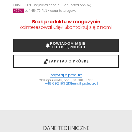
1 015,00 PLN - najniższa cena z 30 dni przed obniżką
-29%
od 1 454,70 PLN - cena katalogowa
Brak produktu w magazynie
Zainteresował Cię? Skontaktuj się z nami.
POWIADOM MNIE
O DOSTĘPNOŚCI
ZAPYTAJ O PRÓBKĘ
Zapytaj o produkt
Obsługa klienta, pon - pt 8:00 - 17:00
+48 692 193 213
[email protected]
DANE TECHNICZNE