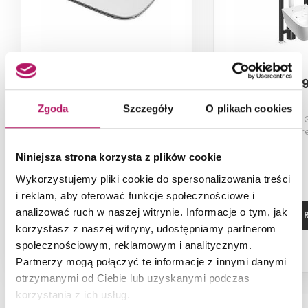
Koło Modo L30115000
Koło Modo 
Zgoda
Szczegóły
O plikach cookies
Deska sedesowa Slim,
Zestaw Technic 
antybakteryjna
Rimfr
512,50 PLN
Niniejsza strona korzysta z plików cookie
Wykorzystujemy pliki cookie do spersonalizowania treści
i reklam, aby oferować funkcje społecznościowe i
analizować ruch w naszej witrynie. Informacje o tym, jak
ZOBACZ PRODUKT
ZOBACZ P
korzystasz z naszej witryny, udostępniamy partnerom
społecznościowym, reklamowym i analitycznym.
Dostępność:
na zamówienie
Partnerzy mogą połączyć te informacje z innymi danymi
otrzymanymi od Ciebie lub uzyskanymi podczas
korzystania z ich usług.