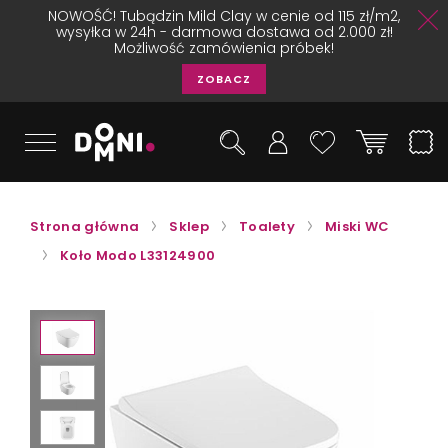
NOWOŚĆ! Tubądzin Mild Clay w cenie od 115 zł/m2,
wysyłka w 24h - darmowa dostawa od 2.000 zł!
Możliwość zamówienia próbek!
ZOBACZ
Strona główna
Sklep
Toalety
Miski WC
Koło Modo L33124900