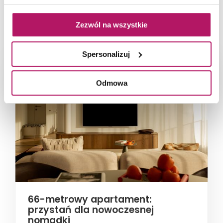
NAJNOWSZE ARTYKUŁY
Zezwól na wszystkie
Spersonalizuj
Odmowa
66-metrowy apartament:
przystań dla nowoczesnej
nomadki