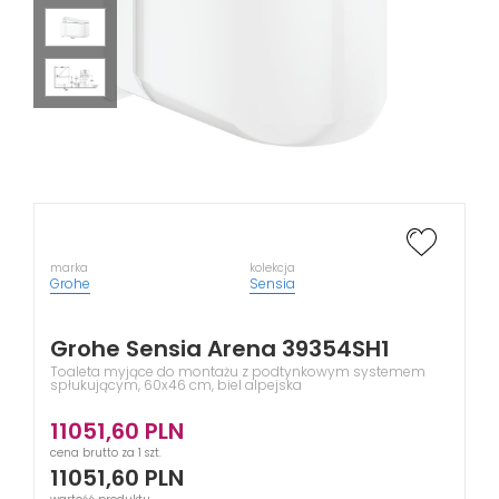
marka
kolekcja
Grohe
Sensia
Grohe Sensia Arena 39354SH1
Toaleta myjące do montażu z podtynkowym systemem
spłukującym, 60x46 cm, biel alpejska
11051,60
PLN
cena brutto za 1 szt.
11051,60
PLN