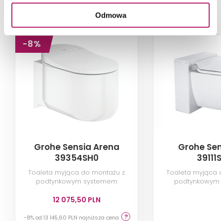
PRODUKTY Z KOLEKCJI
Odmowa
-8%
Grohe Sensia Arena
Grohe Sen
39354SH0
39111
Toaleta myjąca do montażu z
Toaleta myjąca 
podtynkowym systemem
podtynkowym
spłukującym, biel alpejska
spłukuj
12 075,50 PLN
-8% od 13 145,60 PLN najniższa cena