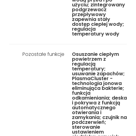
użyciu; zintegrowany
podgrzewacz
przepływowy
zapewnia stały
dostęp ciepłej wody;
regulacja
temperatury wody
Pozostałe funkcje
Osuszanie ciepłym
powietrzem z
regulacją
temperatury;
usuwanie zapachów;
PlasmaCluster -
technologia jonowa
eliminująca bakterie;
funkcja
odkamieniania; deska
i pokrywa z funkcją
automatycznego
otwierania i
zamykania; czujnik na
podczerwień;
sterowanie
ustawieniem