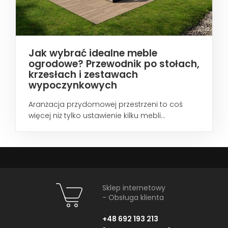
Jak wybrać idealne meble
ogrodowe? Przewodnik po stołach,
krzesłach i zestawach
wypoczynkowych
Aranżacja przydomowej przestrzeni to coś
więcej niż tylko ustawienie kilku mebli...
Sklep internetowy
- Obsługa klienta
+48 692 193 213