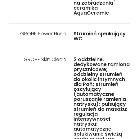
na zabrudzenia
ceramika
AquaCeramic
GROHE Power Flush
Strumień spłukujący
WC
GROHE Skin Clean
2 oddzielne,
dedykowane ramiona
prysznicowe;
oddzielny strumień
do okolic intymnych
dla Pań; strumień
oscylujący
(automatyczne
poruszanie ramienia
natrysku); pulsujący
strumień do masażu;
regulacja
intensywności
natrysku;
automatyczne
spłukiwanie świeżą
wodą przed i po