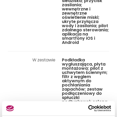
siedziska; przycisk
zasilania;
wewnętrzne i
zewnętrzne
oświetlenie miski;
ukryte przyłącza
wody i zasilania; pilot
zdalnego sterowania;
aplikacja na
smartfony iOS i
Android
W zestawie
Podkładka
wygłuszająca, płyta
montażowa; pilot z
uchwytem ściennym;
filtr z węglem
aktywnym do
pochłaniania
zapachów; zestaw
podłączeniowy do
spłuczki
podtynkowej; osłona
dyszy; kabel z
wtyczką