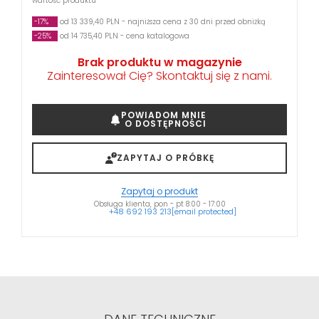
wartość produktu
-17%
od 13 339,40 PLN - najniższa cena z 30 dni przed obniżką
-25%
od 14 735,40 PLN - cena katalogowa
Brak produktu w magazynie
Zainteresował Cię? Skontaktuj się z nami.
POWIADOM MNIE
O DOSTĘPNOŚCI
ZAPYTAJ O PRÓBKĘ
Zapytaj o produkt
Obsługa klienta, pon - pt 8:00 - 17:00
+48 692 193 213
[email protected]