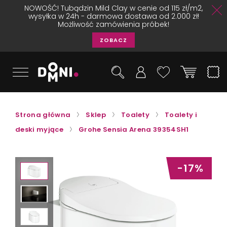
NOWOŚĆ! Tubądzin Mild Clay w cenie od 115 zł/m2,
wysyłka w 24h - darmowa dostawa od 2.000 zł!
Możliwość zamówienia próbek!
ZOBACZ
Strona główna
Sklep
Toalety
Toalety i
deski myjące
Grohe Sensia Arena 39354SH1
-17%