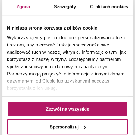
Zgoda
Szczegóły
O plikach cookies
Ciśnienie
0,05 - 1 MPa (0,5 - 10
bar)
Niniejsza strona korzysta z plików cookie
Napięcie
220-240 V AC
Wykorzystujemy pliki cookie do spersonalizowania treści
i reklam, aby oferować funkcje społecznościowe i
analizować ruch w naszej witrynie. Informacje o tym, jak
Częstotliwość
50-60 Hz
korzystasz z naszej witryny, udostępniamy partnerom
społecznościowym, reklamowym i analitycznym.
Partnerzy mogą połączyć te informacje z innymi danymi
Klasa ochrony
IPX4
otrzymanymi od Ciebie lub uzyskanymi podczas
korzystania z ich usług.
Zgodny z
EN 1717
Zezwól na wszystkie
Spersonalizuj