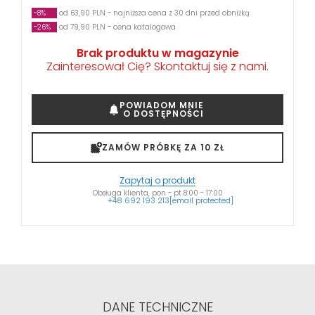
-8%
od 63,90 PLN - najniższa cena z 30 dni przed obniżką
-26%
od 79,90 PLN - cena katalogowa
Brak produktu w magazynie
Zainteresował Cię? Skontaktuj się z nami.
POWIADOM MNIE
O DOSTĘPNOŚCI
ZAMÓW PRÓBKĘ ZA 10 ZŁ
Zapytaj o produkt
Obsługa klienta, pon - pt 8:00 - 17:00
+48 692 193 213
[email protected]
DANE TECHNICZNE