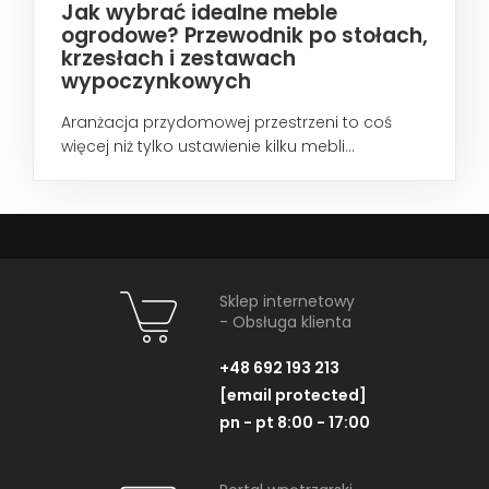
Jak wybrać idealne meble
ogrodowe? Przewodnik po stołach,
krzesłach i zestawach
wypoczynkowych
Aranżacja przydomowej przestrzeni to coś
więcej niż tylko ustawienie kilku mebli...
Sklep internetowy
- Obsługa klienta
+48 692 193 213
[email protected]
pn - pt 8:00 - 17:00