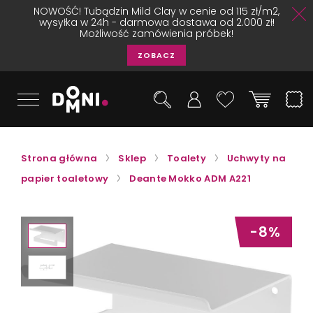
NOWOŚĆ! Tubądzin Mild Clay w cenie od 115 zł/m2,
wysyłka w 24h - darmowa dostawa od 2.000 zł!
Możliwość zamówienia próbek!
ZOBACZ
Strona główna
Sklep
Toalety
Uchwyty na
papier toaletowy
Deante Mokko ADM A221
-8%