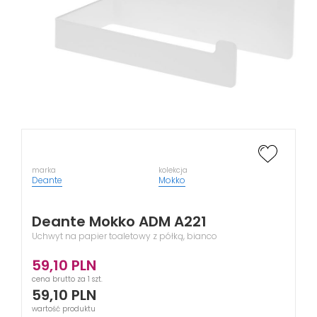
marka
kolekcja
Deante
Mokko
Deante Mokko ADM A221
Uchwyt na papier toaletowy z półką, bianco
59,10
PLN
cena brutto za 1 szt.
59,10
PLN
wartość produktu