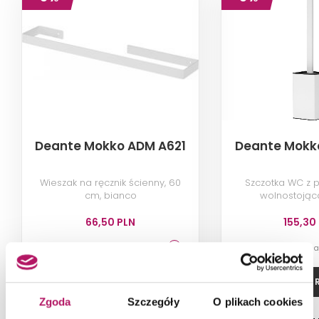
Deante Mokko ADM A621
Deante Mokk
Wieszak na ręcznik ścienny, 60
Szczotka WC z 
cm, bianco
wolnostojąc
66,50 PLN
155,30
-8% od 71,90 PLN najniższa cena
-8% od 167,90 PLN n
ZOBACZ PRODUKT
ZOBACZ P
Zgoda
Szczegóły
O plikach cookies