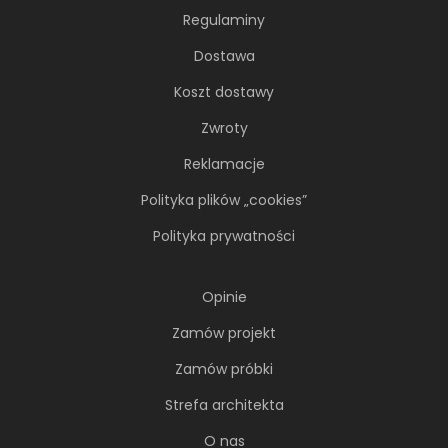
Regulaminy
Soft minimalizm z duszą. 65-
Dostawa
metrowe mieszkanie projektu AVO
Architekci
Koszt dostawy
Zwroty
Minimalizm wcale nie musi opierać się na
chłodnej, zachowawczej estetyce. Nawet
Reklamacje
wtedy...
Polityka plików „cookies”
Polityka prywatności
Opinie
Zamów projekt
Zamów próbki
Strefa architekta
O nas