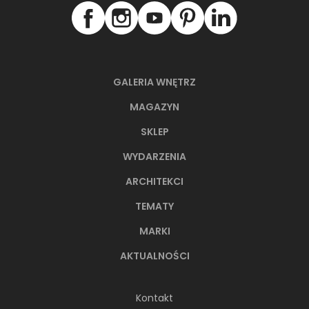
66-metrowy apartament:
przystań dla nowoczesnej
nomadki
GALERIA WNĘTRZ
Młoda, żyjąca dynamicznie inwestorka przez
lata kursowała między światowymi
MAGAZYN
metropoliami...
SKLEP
WYDARZENIA
ARCHITEKCI
TEMATY
MARKI
AKTUALNOŚCI
Kontakt