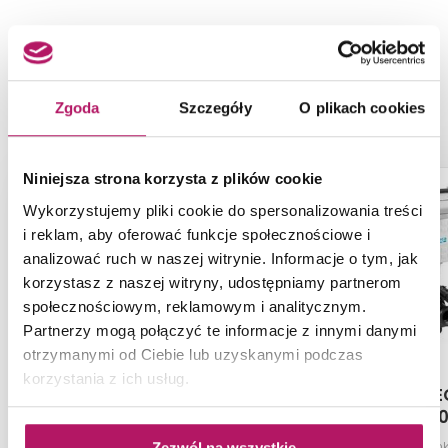
NASZE PROPOZYCJE ZAMIAST
PRODUKTU ROCA DUPLO
A890090020
Zgoda
Szczegóły
O plikach cookies
Niniejsza strona korzysta z plików cookie
Wykorzystujemy pliki cookie do spersonalizowania treści
i reklam, aby oferować funkcje społecznościowe i
analizować ruch w naszej witrynie. Informacje o tym, jak
korzystasz z naszej witryny, udostępniamy partnerom
społecznościowym, reklamowym i analitycznym.
Partnerzy mogą połączyć te informacje z innymi danymi
otrzymanymi od Ciebie lub uzyskanymi podczas
PRODUKTY Z KOLEKCJI
korzystania z ich usług.
Koło Technic GT
Roca PACK E
99673000
A89P00
Zestaw Technic GT All in One,
Stelaż podtyn
Zezwól na wszystkie