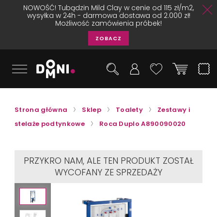
NOWOŚĆ! Tubądzin Mild Clay w cenie od 115 zł/m2,
wysyłka w 24h - darmowa dostawa od 2.000 zł!
Możliwość zamówienia próbek!
ZOBACZ
Strona główna
Sklep
Toalety
Zestawy i
stelaże podtynkowe
Roca Duplo A890090020
PRZYKRO NAM, ALE TEN PRODUKT ZOSTAŁ
WYCOFANY ZE SPRZEDAŻY