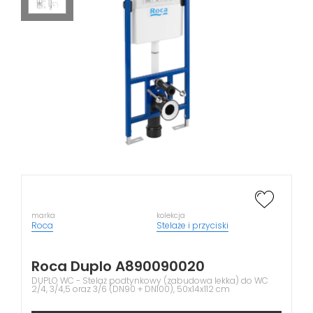
marka
kolekcja
Roca
Stelaże i przyciski
Roca Duplo A890090020
DUPLO WC - Stelaż podtynkowy (zabudowa lekka) do WC
2/4, 3/4,5 oraz 3/6 (DN90 + DN100), 50x14x112 cm