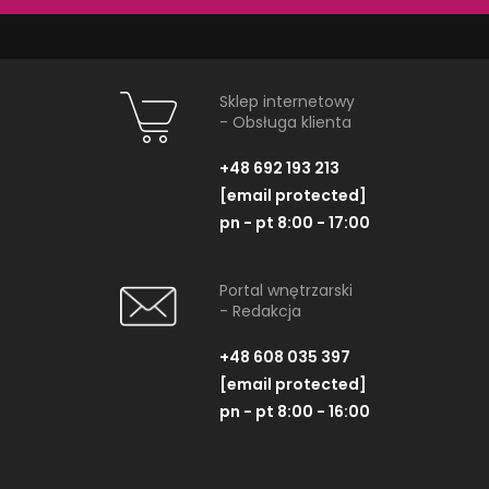
Dostępność:
6 szt.
Dostępność:
na
Sklep internetowy
- Obsługa klienta
NAJNOWSZE ARTYKUŁY
+48 692 193 213
[email protected]
pn - pt 8:00 - 17:00
Portal wnętrzarski
- Redakcja
+48 608 035 397
[email protected]
pn - pt 8:00 - 16:00