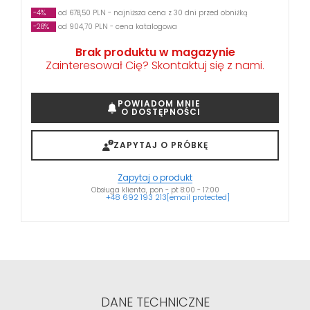
-4%
od 678,50 PLN - najniższa cena z 30 dni przed obniżką
-28%
od 904,70 PLN - cena katalogowa
Brak produktu w magazynie
Zainteresował Cię? Skontaktuj się z nami.
POWIADOM MNIE
O DOSTĘPNOŚCI
ZAPYTAJ O PRÓBKĘ
Zapytaj o produkt
Obsługa klienta, pon - pt 8:00 - 17:00
+48 692 193 213
[email protected]
DANE TECHNICZNE