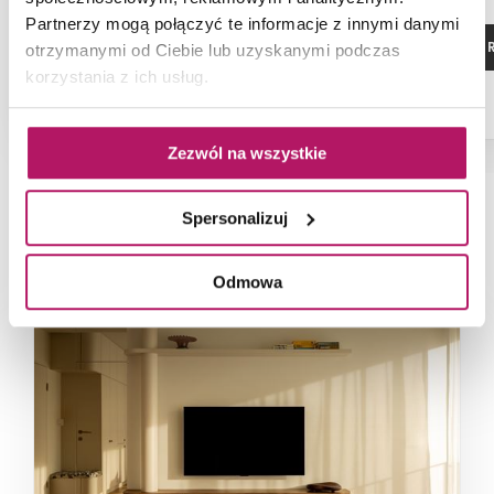
Partnerzy mogą połączyć te informacje z innymi danymi
ZOBACZ PRODUKT
ZOBACZ P
otrzymanymi od Ciebie lub uzyskanymi podczas
korzystania z ich usług.
Zezwól na wszystkie
Spersonalizuj
NAJNOWSZE ARTYKUŁY
Odmowa