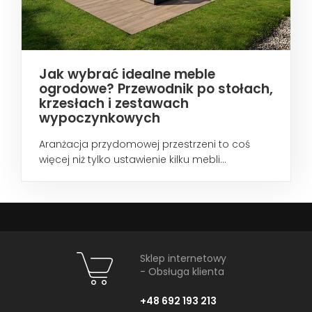
Jak wybrać idealne meble
ogrodowe? Przewodnik po stołach,
krzesłach i zestawach
wypoczynkowych
Aranżacja przydomowej przestrzeni to coś
więcej niż tylko ustawienie kilku mebli...
Sklep internetowy
- Obsługa klienta
+48 692 193 213