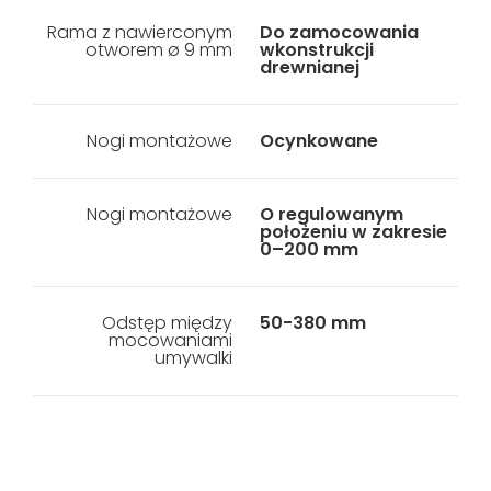
Rama z nawierconym
Do zamocowania
otworem ø 9 mm
wkonstrukcji
drewnianej
Nogi montażowe
Ocynkowane
Nogi montażowe
O regulowanym
położeniu w zakresie
0–200 mm
Odstęp między
50-380 mm
mocowaniami
umywalki