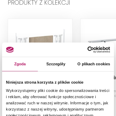
PRODUKTY Z KOLEKCJI
Zgoda
Szczegóły
O plikach cookies
Geberit Duofix
Geberit Duofix 
Niniejsza strona korzysta z plików cookie
111.056.00.1
Wykorzystujemy pliki cookie do spersonalizowania treści
Płyta montażowa Geberit Duofix
Trawers do 
do umywalki z szafką pod
elementów mo
i reklam, aby oferować funkcje społecznościowe i
umywalkę i dwoma bateriami z
odstęp od
analizować ruch w naszej witrynie. Informacje o tym, jak
wylewką
korzystasz z naszej witryny, udostępniamy partnerom
społecznościowym, reklamowym i analitycznym.