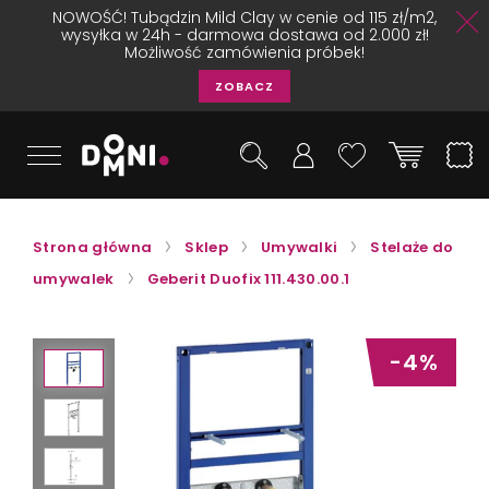
NOWOŚĆ! Tubądzin Mild Clay w cenie od 115 zł/m2,
wysyłka w 24h - darmowa dostawa od 2.000 zł!
Możliwość zamówienia próbek!
ZOBACZ
Strona główna
Sklep
Umywalki
Stelaże do
umywalek
Geberit Duofix 111.430.00.1
-4%