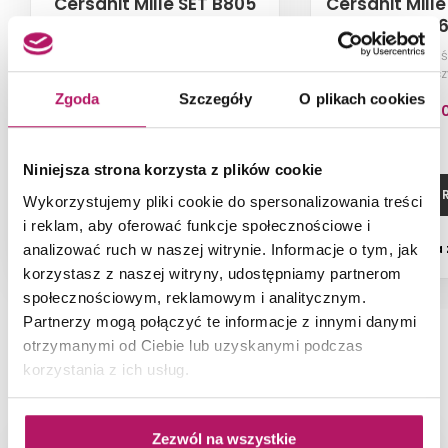
Cersanit Mille SET B805
Cersanit Mill
S601-192
17
Kabina walk-in z ruchomą
Kabina walk-in ś
ścianką, szkło przezroczyste,
szkło przezroczy
profile czarne, 100x90x30x200 cm
czarne, 120x
Zgoda
Szczegóły
O plikach cookies
2 864,00 PLN
1 654,4
Niniejsza strona korzysta z plików cookie
ZOBACZ PRODUKT
ZOBACZ P
Wykorzystujemy pliki cookie do spersonalizowania treści
i reklam, aby oferować funkcje społecznościowe i
Dostępność:
na zamówienie
Dostępność:
na
analizować ruch w naszej witrynie. Informacje o tym, jak
korzystasz z naszej witryny, udostępniamy partnerom
społecznościowym, reklamowym i analitycznym.
Partnerzy mogą połączyć te informacje z innymi danymi
otrzymanymi od Ciebie lub uzyskanymi podczas
NAJNOWSZE ARTYKUŁY
korzystania z ich usług.
Zezwól na wszystkie