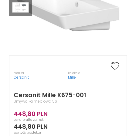
marka
kolekcja
Cersanit
Mille
Cersanit Mille K675-001
Umywalka meblowa 56
448,80
PLN
cena brutto za 1 szt.
448,80
PLN
wartość produktu