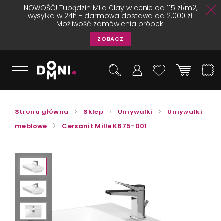
NOWOŚĆ! Tubądzin Mild Clay w cenie od 115 zł/m2,
wysyłka w 24h - darmowa dostawa od 2.000 zł!
Możliwość zamówienia próbek!
ZOBACZ
Strona główna
Sklep
Umywalki
Umywalki
meblowe
Cersanit Mille K675-001