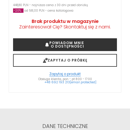
448,80 PLN - najniższa cena z 30 dni przed obniżką
-20%
od 561,00 PLN - cena katalogowa
Brak produktu w magazynie
Zainteresował Cię? Skontaktuj się z nami.
POWIADOM MNIE
O DOSTĘPNOŚCI
ZAPYTAJ O PRÓBKĘ
Zapytaj o produkt
Obsługa klienta, pon - pt 8:00 - 17:00
+48 692 193 213
[email protected]
DANE TECHNICZNE