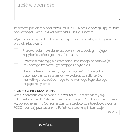
Ta strona jest chroniona przez reCAPTCHA oraz obowiązują
Polityka
prywatności
i
Warunki korzystania z usługi
Google.
Wyrażam zgodę na to, aby Synage sp. z o.o. z siedzibą w Białymstoku
przy ul. Składowej 12:
Przetwarzała moje dane osobowe w celu obsługi mojego
zapytania złożonego przez formularz.
Przesyłała mi drogą elektroniczną informacje handlowe (o
ile wymaga tego obsługa mojego zapytania).
Używała telekomunikacyjnych urządzeń końcowych i
automatycznych systemów wywołujących dla celów
marketingu bezpośredniego (o ile wymaga tego obsługa
mojego zapytania).
KLAUZULA INFORMACYJNA
Wraz z przesłaniem zapytania przez formularz staniemy się
administratorem Państwa danych osobowych. Zgodnie z europejskim
Rozporządzeniem o Ochronie Danych Osobowych (skrótowo zwanym
RODO) poniżej przekazujemy Państwu stosowną informację.
WIĘCEJ
WYŚLIJ