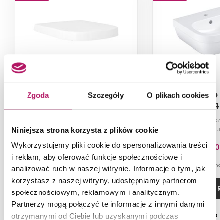
Grohe Euro Ceramika
Grohe Euro
Zgoda
Szczegóły
O plikach cookies
39330002
39324
Deska sedesowa
Umywalka wisz
wolnoopadająca, biel alpejska
PureGu
Niniejsza strona korzysta z plików cookie
Wykorzystujemy pliki cookie do spersonalizowania treści
389,30 PLN
464,90
i reklam, aby oferować funkcje społecznościowe i
-7% od 419,00 PLN najniższa cena
-8% od 506,50 PLN n
analizować ruch w naszej witrynie. Informacje o tym, jak
korzystasz z naszej witryny, udostępniamy partnerom
DODAJ DO KOSZYKA
ZOBACZ P
społecznościowym, reklamowym i analitycznym.
Partnerzy mogą połączyć te informacje z innymi danymi
Dostępność:
11 szt.
Dostępność:
na
otrzymanymi od Ciebie lub uzyskanymi podczas