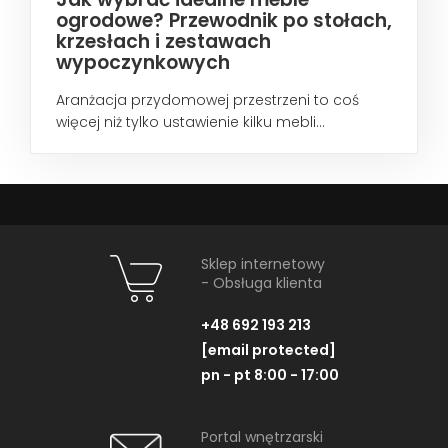
ogrodowe? Przewodnik po stołach,
krzesłach i zestawach
wypoczynkowych
Aranżacja przydomowej przestrzeni to coś
więcej niż tylko ustawienie kilku mebli...
Sklep internetowy
- Obsługa klienta
+48 692 193 213
[email protected]
pn - pt 8:00 - 17:00
Portal wnętrzarski