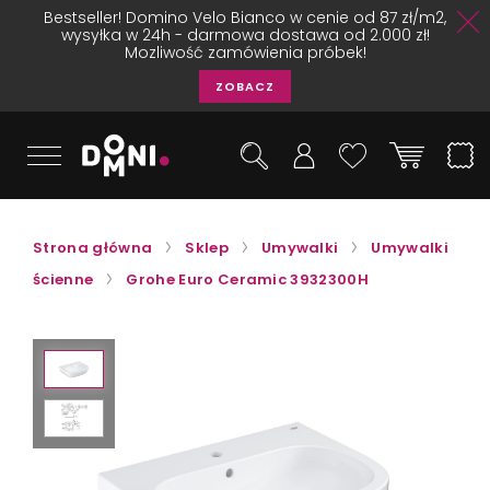
Bestseller! Domino Velo Bianco w cenie od 87 zł/m2,
wysyłka w 24h - darmowa dostawa od 2.000 zł!
Mozliwość zamówienia próbek!
ZOBACZ
Strona główna
Sklep
Umywalki
Umywalki
ścienne
Grohe Euro Ceramic 3932300H