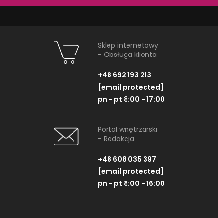
Plus Opcja, 180x80 cm
55x48,
Sklep internetowy
- Obsługa klienta
ZOBACZ PRODUKT
ZOBACZ P
+48 692 193 213
[email protected]
pn - pt 8:00 - 17:00
Portal wnętrzarski
- Redakcja
NAJNOWSZE ARTYKUŁY
+48 608 035 397
[email protected]
pn - pt 8:00 - 16:00