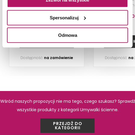
cm
244,00 PLN
990,00
Spersonalizuj
PRODUKTY Z KOLEKCJI
Odmowa
ZOBACZ PRODUKT
ZOBACZ P
Dostępność:
na zamówienie
Dostępność:
na
Wśród naszych propozycji nie ma tego, czego szukasz? Sprawdź
wszystkie produkty z kategorii Umywalki ścienne.
Roca Hall A24T396000
Roca Hall A
PRZEJDŹ DO
KATEGORII
Prostokątna wanna akrylowa z
Umywalka śc
hydromasażem Smart WaterAir
nablatowa z powł