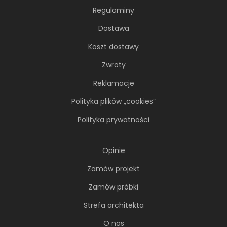
Regulaminy
Dostawa
Koszt dostawy
Zwroty
Reklamacje
Polityka plików „cookies”
Soft minimalizm z duszą. 65-
metrowe mieszkanie projektu AVO
Polityka prywatności
Architekci
Minimalizm wcale nie musi opierać się na
Opinie
chłodnej, zachowawczej estetyce. Nawet
Zamów projekt
wtedy...
Zamów próbki
Strefa architekta
O nas