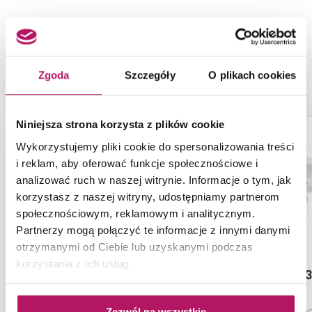
NASZE PROPOZYCJE ZAMIAST
PRODUKTU ROCA HALL
A32762200M
Zgoda
Szczegóły
O plikach cookies
Niniejsza strona korzysta z plików cookie
Wykorzystujemy pliki cookie do spersonalizowania treści
i reklam, aby oferować funkcje społecznościowe i
analizować ruch w naszej witrynie. Informacje o tym, jak
korzystasz z naszej witryny, udostępniamy partnerom
społecznościowym, reklamowym i analitycznym.
Partnerzy mogą połączyć te informacje z innymi danymi
otrzymanymi od Ciebie lub uzyskanymi podczas
korzystania z ich usług.
Cersanit Parva K27-029
Roca Alter 
Umywalka wisząca, 55 cm
Umywalka ścienna
Zezwól na wszystkie