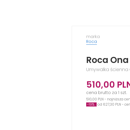
marka
Roca
Roca Ona
Umywalka ścienna 
510,00
PL
cena brutto za 1 szt.
510,00 PLN - najniższa ce
-19%
od 627,30 PLN - c