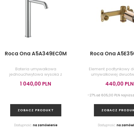
Roca Ona A5A349EC0M
Roca Ona A5E35
Bateria umywalkowa
Element podtynkowy do
jednouchwytowa wysoka z
umywalkowej dwuotw
korkiem click-clack, mix start,
podtynkowej, rose 
1 040,00 PLN
440,00 PLN
chrom
-27% od 605,00 PLN najniżs
ZOBACZ PRODUKT
ZOBACZ PRODU
Dostępność:
na zamówienie
Dostępność:
na zamówi