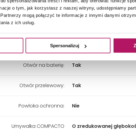
do spersonalizowania treści i reklam, aby oferować funkcje sp
kładny wymiar - Szerokość:
450 mm
ormacje o tym, jak korzystasz z naszej witryny, udostępniamy p
Partnerzy mogą połączyć te informacje z innymi danymi otrzym
nia z ich usług.
kładny wymiar - Wysokość:
150 mm
Kolor:
Biały
Spersonalizuj
Z
Otwór na baterię:
Tak
Otwór przelewowy:
Tak
Powłoka ochronna:
Nie
Umywalka COMPACTO
O zredukowanej głębokoś