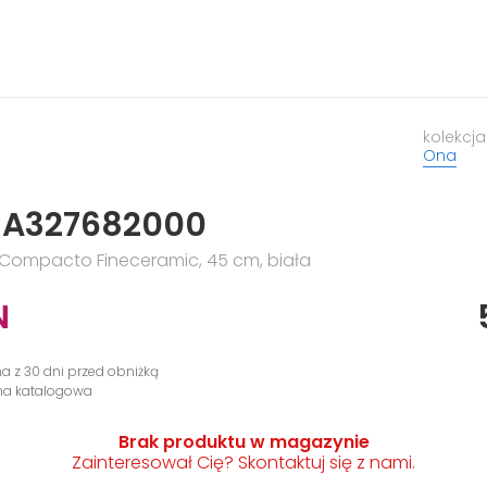
kolekcja
Ona
 A327682000
Compacto Fineceramic, 45 cm, biała
N
na z 30 dni przed obniżką
ena katalogowa
Brak produktu w magazynie
Zainteresował Cię? Skontaktuj się z nami.