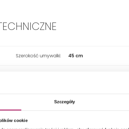
TECHNICZNE
Szerokość umywalki:
45 cm
Materiał:
Ceramika
Kształt:
Prostokątna
Szczegóły
ładny wymiar - Głębokość:
360 mm
 plików cookie