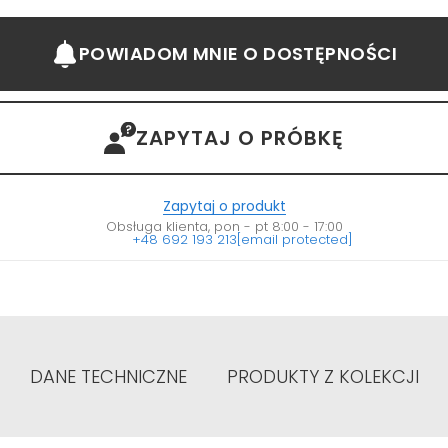
POWIADOM MNIE
O DOSTĘPNOŚCI
ZAPYTAJ O PRÓBKĘ
Zapytaj o produkt
Obsługa klienta, pon - pt 8:00 - 17:00
+48 692 193 213
[email protected]
DANE TECHNICZNE
PRODUKTY Z KOLEKCJI