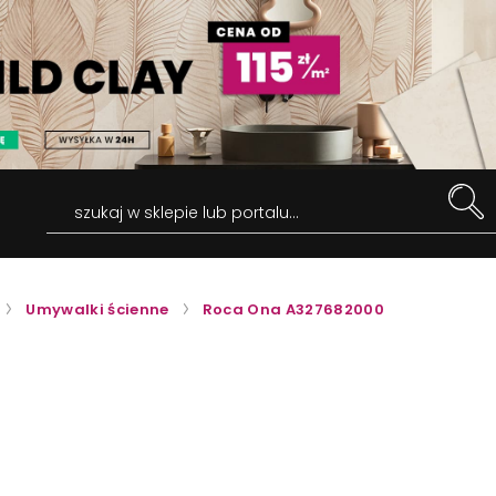
szukaj w sklepie lub portalu...
Umywalki ścienne
Roca Ona A327682000