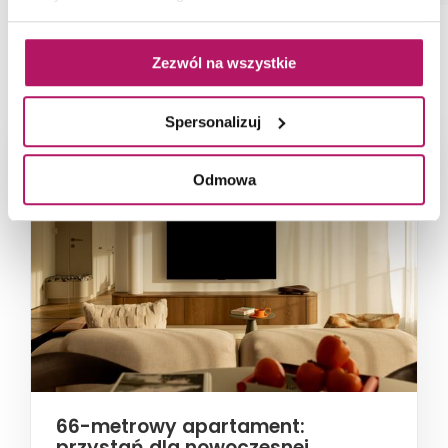
Zezwól na wszystkie
NAJNOWSZE ARTYKUŁY
Spersonalizuj
Odmowa
66-metrowy apartament:
przystań dla nowoczesnej