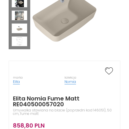
marka
kolekcja
Elita
Nomia
Elita Nomia Fume Matt
RE040500057020
Umywalka stawiana na blacie (poprzedni kod 146051), 50
cm, fume matt
858,80
PLN