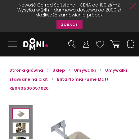
Nowość Cerrad Softstone - CENA od 109 zł/m2.
Wysyłka w 24h - darmowa dostawa od 2000 zł!
Możliwość zamówienia próbek!
ZOBACZ
Strona główna
Sklep
Umywalki
Umywalki
stawiane na blat
Elita Nomia Fume Matt
RE040500057020