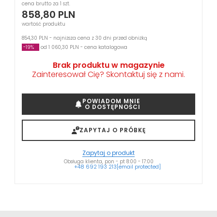
cena brutto za 1 szt.
858,80
PLN
wartość produktu
854,30 PLN - najniższa cena z 30 dni przed obniżką
-19%
od 1 060,30 PLN - cena katalogowa
Brak produktu w magazynie
Zainteresował Cię? Skontaktuj się z nami.
POWIADOM MNIE
O DOSTĘPNOŚCI
ZAPYTAJ O PRÓBKĘ
Zapytaj o produkt
Obsługa klienta, pon - pt 8:00 - 17:00
+48 692 193 213
[email protected]