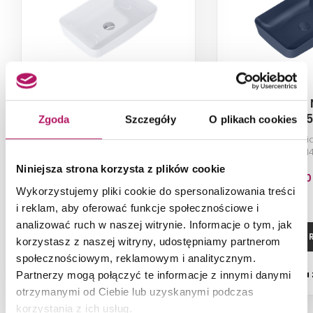
Elita Nomia White HG
Elita Nomia
RE040500058060
Matt RE040
Zgoda
Szczegóły
O plikach cookies
Umywalka stawiana na blacie
Umywalka stawia
(poprzedni kod 145042), 50 cm,
(poprzedni kod 1
biały połysk
navy blu
Niniejsza strona korzysta z plików cookie
563,90 PLN
858,80
Wykorzystujemy pliki cookie do spersonalizowania treści
i reklam, aby oferować funkcje społecznościowe i
analizować ruch w naszej witrynie. Informacje o tym, jak
DODAJ DO KOSZYKA
ZOBACZ P
korzystasz z naszej witryny, udostępniamy partnerom
społecznościowym, reklamowym i analitycznym.
Dostępność:
5 szt.
Dostępność:
na
Partnerzy mogą połączyć te informacje z innymi danymi
otrzymanymi od Ciebie lub uzyskanymi podczas
korzystania z ich usług.