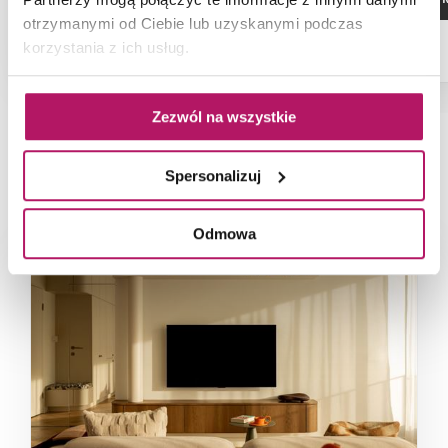
otrzymanymi od Ciebie lub uzyskanymi podczas
korzystania z ich usług.
Zezwól na wszystkie
NAJNOWSZE ARTYKUŁY
Spersonalizuj
Odmowa