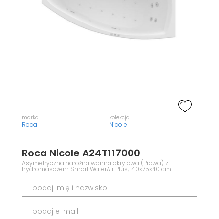
marka
kolekcja
Roca
Nicole
Roca Nicole A24T117000
Asymetryczna narożna wanna akrylowa (Prawa) z
hydromasażem Smart WaterAir Plus, 140x75x40 cm
podaj imię i nazwisko
podaj e-mail