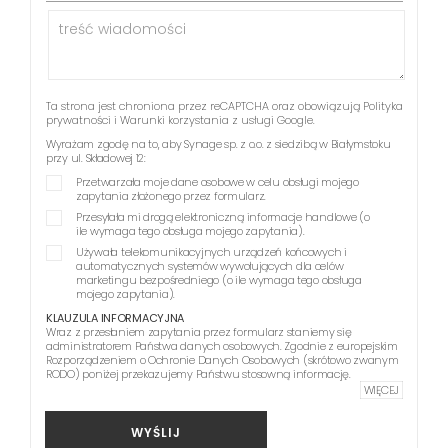
Ta strona jest chroniona przez reCAPTCHA oraz obowiązują
Polityka
prywatności
i
Warunki korzystania z usługi
Google.
Wyrażam zgodę na to, aby Synage sp. z o.o. z siedzibą w Białymstoku
przy ul. Składowej 12:
Przetwarzała moje dane osobowe w celu obsługi mojego
zapytania złożonego przez formularz.
Przesyłała mi drogą elektroniczną informacje handlowe (o
ile wymaga tego obsługa mojego zapytania).
Używała telekomunikacyjnych urządzeń końcowych i
automatycznych systemów wywołujących dla celów
marketingu bezpośredniego (o ile wymaga tego obsługa
mojego zapytania).
KLAUZULA INFORMACYJNA
Wraz z przesłaniem zapytania przez formularz staniemy się
administratorem Państwa danych osobowych. Zgodnie z europejskim
Rozporządzeniem o Ochronie Danych Osobowych (skrótowo zwanym
RODO) poniżej przekazujemy Państwu stosowną informację.
WIĘCEJ
WYŚLIJ