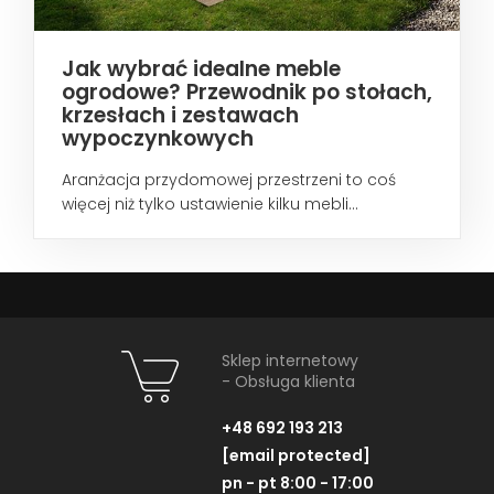
Jak wybrać idealne meble
ogrodowe? Przewodnik po stołach,
krzesłach i zestawach
wypoczynkowych
Aranżacja przydomowej przestrzeni to coś
więcej niż tylko ustawienie kilku mebli...
Sklep internetowy
- Obsługa klienta
+48 692 193 213
[email protected]
pn - pt 8:00 - 17:00