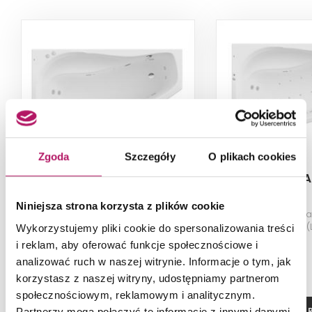
Zgoda
Szczegóły
O plikach cookies
Roca Nicole A24T124000
Roca Nicole 
Niniejsza strona korzysta z plików cookie
Asymetryczna narożna wanna
Asymetryczna n
akrylowa (Lewa) z
akrylowa (
Wykorzystujemy pliki cookie do spersonalizowania treści
hydromasażem Smart Water
hydromasażem Eff
i reklam, aby oferować funkcje społecznościowe i
Plus, 150x80x44,5 cm
150x90x
analizować ruch w naszej witrynie. Informacje o tym, jak
korzystasz z naszej witryny, udostępniamy partnerom
społecznościowym, reklamowym i analitycznym.
ZOBACZ PRODUKT
ZOBACZ P
Partnerzy mogą połączyć te informacje z innymi danymi