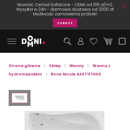
Nowość Cerrad Softstone - CENA od 109 zł/m2.
Wysyłka w 24h - darmowa dostawa od 2000 zł!
Możliwość zamówienia próbek!
ZOBACZ
Strona główna
Sklep
Wanny
Wanny z
hydromasażem
Roca Nicole A24T117000