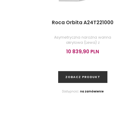
Roca Orbita A24T221000
Asymetryczna narożna wanna
akrylowa (Lewa) z
hydromasażem Smart WaterAir
10 839,90 PLN
Plus, 160x100x44 cm
ZOBACZ PRODUKT
Dostępność:
na zamówienie