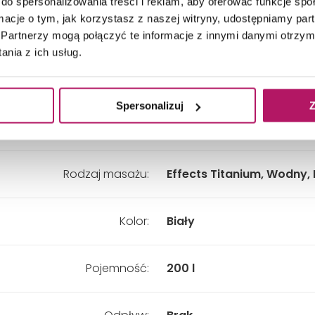
do spersonalizowania treści i reklam, aby oferować funkcje sp
ormacje o tym, jak korzystasz z naszej witryny, udostępniamy p
Długość:
1400 mm
Partnerzy mogą połączyć te informacje z innymi danymi otrzym
nia z ich usług.
Szerokość:
1000 mm
Spersonalizuj
Z
Wysokość:
450 mm
Rodzaj masażu:
Effects Titanium, Wodny,
Kolor:
Biały
Pojemność:
200 l