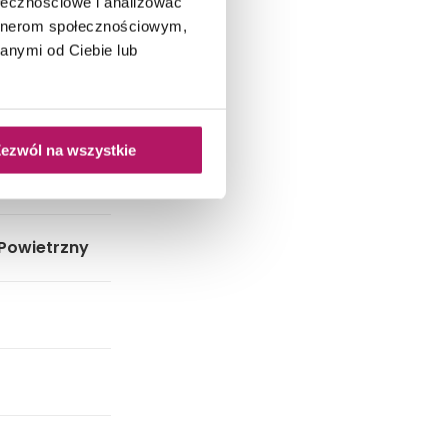
ołecznościowe i analizować
artnerom społecznościowym,
anymi od Ciebie lub
ezwól na wszystkie
 Powietrzny