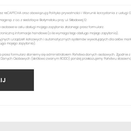
rzez reCAPTCHA oraz obowiązują
Polityka prywatności
i
Warunki korzystania z usługi
G
e sp. z o.o. z siedzibą w Białymstoku przy ul. Składowej 12:
 osobowe w celu obsługi mojego zapytania złożonego przez formularz.
ektroniczną informacje handlowe (o ile wymaga tego obsługa mojego zapytania).
yjnych urządzeń końcowych i automatycznych systemów wywołujących dla celów mark
ługa mojego zapytania).
a przez formularz staniemy się administratorem Państwa danych osobowych. Zgodnie z
 Danych Osobowych (skrótowo zwanym RODO) poniżej przekazujemy Państwu stosowną 
IJ