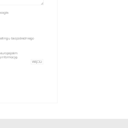
oogle.
etingu bezpośredniego
 europejskim
informację.
WIĘCEJ