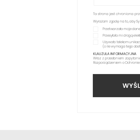
Ta strona jest chroniona p
Wyrażam zgodę na to, aby Synag
Przetwarzała moje dane
Przesyłała mi drogą el
Używała telekomunikac
(o ile wymaga tego obs
KLAUZULA INFORMACYJNA
Wraz z przesłaniem zapytani
Rozporządzeniem o Ochronie
WYŚL