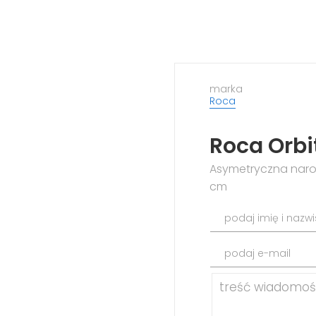
marka
Roca
Roca Orbi
Asymetryczna naro
cm
podaj imię i nazw
podaj e-mail