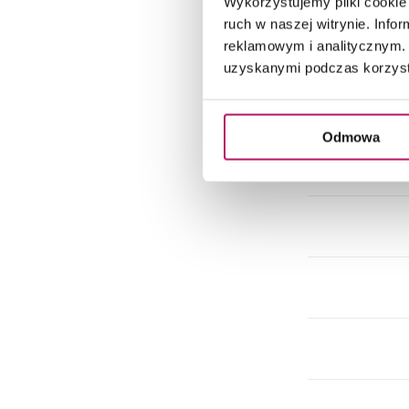
Wykorzystujemy pliki cookie 
ruch w naszej witrynie. Inf
reklamowym i analitycznym. 
uzyskanymi podczas korzysta
Odmowa