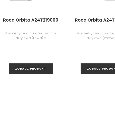
Roca Orbita A24T219000
Roca Orbita A24T
Asymetryczna narożna wanna
Asymetryczna narożn
akrylowa (Lewa) z
akrylowa (Prawa)
hydromasażem Smart Air Plus,
hydromasażem Effects 
160x10x44 cm
150x100x44 cm
ZOBACZ PRODUKT
ZOBACZ PRODU