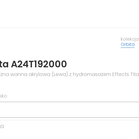
kolekcja
Orbita
ta A24T192000
żna wanna akrylowa (Lewa) z hydromasażem Effects Tita
isko