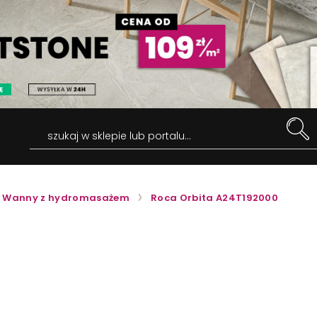
szukaj w sklepie lub portalu...
Wanny z hydromasażem
Roca Orbita A24T192000