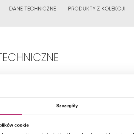
DANE TECHNICZNE
PRODUKTY Z KOLEKCJI
TECHNICZNE
Kształt:
Narożna asymetryczna
Szczegóły
Wariant:
Lewa
 plików cookie
Materiał:
Akryl