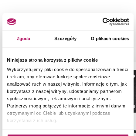
NASZE PROPOZYCJE ZAMIAST
PRODUKTU FRANKE KUBUS KBG 110-
Zgoda
Szczegóły
O plikach cookies
70 ONYX 125.0499.032
Niniejsza strona korzysta z plików cookie
ZAMÓW PRÓBKĘ
-7%
-10%
Wykorzystujemy pliki cookie do spersonalizowania treści
i reklam, aby oferować funkcje społecznościowe i
analizować ruch w naszej witrynie. Informacje o tym, jak
korzystasz z naszej witryny, udostępniamy partnerom
społecznościowym, reklamowym i analitycznym.
Partnerzy mogą połączyć te informacje z innymi danymi
otrzymanymi od Ciebie lub uzyskanymi podczas
korzystania z ich usług.
Deante Eridan ZQE A104
Ferro Me