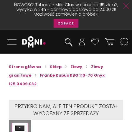
NOWOŚĆ! Tubądzin Mild Clay w cenie od 115 zł/m2,
wysyłka w 24h - darmowa dostawa od 2.000 zł!
Możliwość zamówienia próbek!
ZOBACZ
Strona główna
Sklep
Zlewy
Zlewy
granitowe
Franke Kubus KBG 110-70 Onyx
125.0499.032
PRZYKRO NAM, ALE TEN PRODUKT ZOSTAŁ
WYCOFANY ZE SPRZEDAŻY