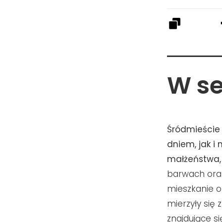
W se
Śródmieście j
dniem, jak i
małżeństwa, 
barwach oraz
mieszkanie o
mierzyły się
znajdujące s