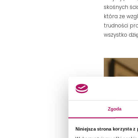
skośnych ści
która ze wzg
trudności pr
wszystko dzię
Zgoda
Niniejsza strona korzysta z