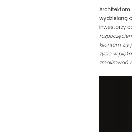
Architektom
wydzieloną 
inwestorzy oc
rozpoczęcie
klientem, by 
życie w piękn
zrealizować 