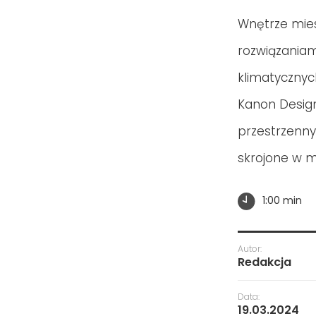
Wnętrze mie
rozwiązaniami
klimatycznyc
Kanon Desig
przestrzenny
skrojone w mi
1:00 min
Autor:
Redakcja
Data:
19.03.2024