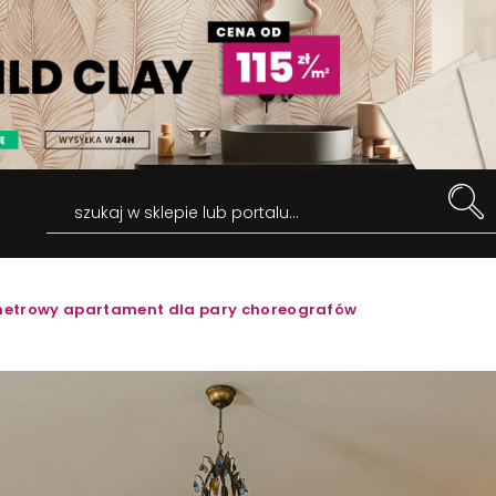
szukaj w sklepie lub portalu...
metrowy apartament dla pary choreografów