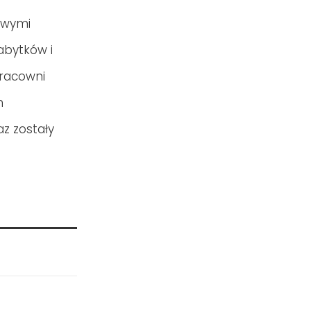
owymi
abytków i
pracowni
m
z zostały