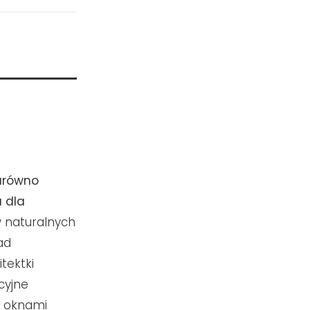
zarówno
a dla
 naturalnych
ad
tektki
cyjne
d oknami