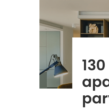
130
apa
par