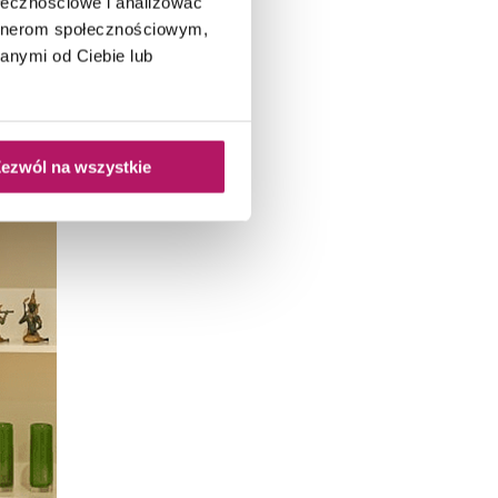
ołecznościowe i analizować
artnerom społecznościowym,
anymi od Ciebie lub
ezwól na wszystkie