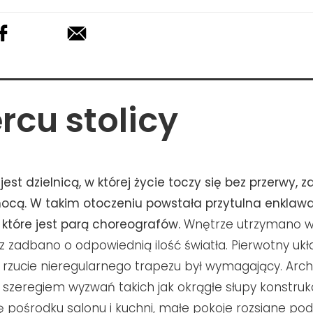
rcu stolicy
est dzielnicą, w której życie toczy się bez przerwy, 
 nocą. W takim otoczeniu powstała przytulna enklaw
które jest parą choreografów.
Wnętrze utrzymano w
 zadbano o odpowiednią ilość światła. Pierwotny ukł
 rzucie nieregularnego trapezu był wymagający. Archi
 z szeregiem wyzwań takich jak okrągłe słupy konstruk
ię pośrodku salonu i kuchni, małe pokoje rozsiane po