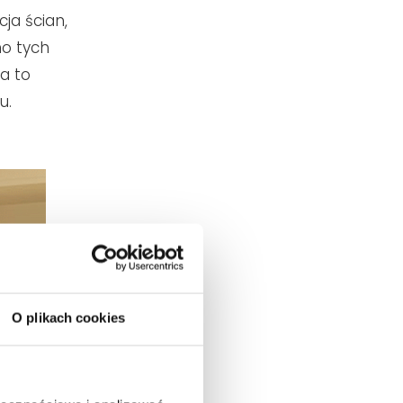
ja ścian,
mo tych
a to
u.
O plikach cookies