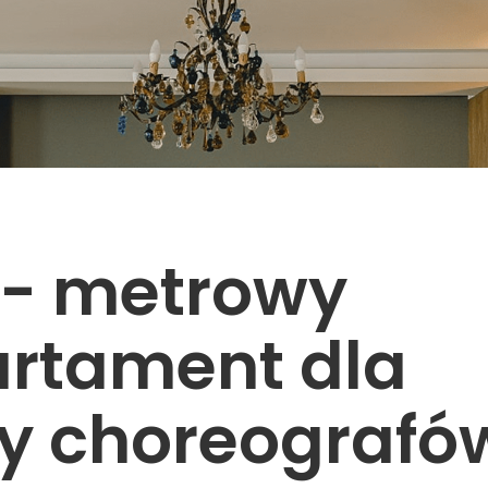
 - metrowy
rtament dla
y choreografó