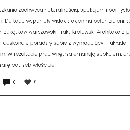
szkania zachwyca naturalnością, spokojem i pomysł
. Do tego wspaniały widok z okien na pełen zieleni, z
h zakątków warszawski Trakt Królewski. Architekci z 
n doskonale poradziły sobie z wymagającym układe
m. W rezultacie prac wnętrza emanują spokojem, ora
arę potrzeb właścicieli.
0
0