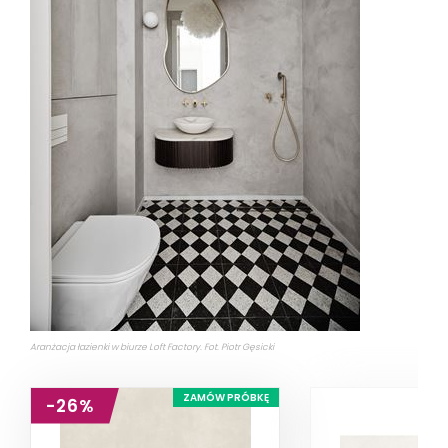
Aranżacja łazienki w biurze Loft Factory. Fot. Piotr Gęsicki
ZAMÓW PRÓBKĘ
-26%