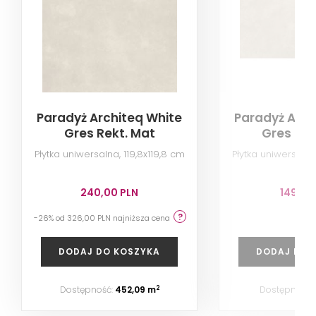
Paradyż Architeq White
Paradyż Arch
Gres Rekt. Mat
Gres Rek
Płytka uniwersalna, 119,8x119,8 cm
Płytka uniwersalna
240,00 PLN
149,00
-26% od 326,00 PLN najniższa cena
DODAJ DO KOSZYKA
DODAJ DO 
Dostępność:
452,09 m
Dostępność:
2