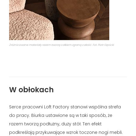
Zróżnicowane materiały razem tworzą całkiem zgraną całość. Fot. Piotr Gęsicki
W obłokach
Serce pracowni Loft Factory stanowi wspólna strefa
do pracy. Biurka ustawione są w taki sposób, że
razem tworzą podłużny, duży stół. Ten efekt
podkreślają przykuwające wzrok toczone nogi mebli.