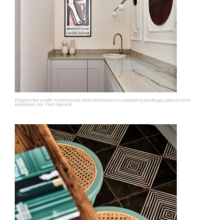
Eleganckie szafki i marmurowy blat zestawiono z rustykalną podłogą i plecionymi
krzesłami. Fot. Piotr Gęsicki