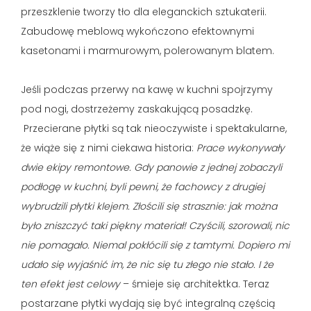
przeszklenie tworzy tło dla eleganckich sztukaterii.
Zabudowę meblową wykończono efektownymi
kasetonami i marmurowym, polerowanym blatem.
Jeśli podczas przerwy na kawę w kuchni spojrzymy
pod nogi, dostrzeżemy zaskakującą posadzkę.
Przecierane płytki są tak nieoczywiste i spektakularne,
że wiąże się z nimi ciekawa historia:
Prace wykonywały
dwie ekipy remontowe. Gdy panowie z jednej zobaczyli
podłogę w kuchni, byli pewni, że fachowcy z drugiej
wybrudzili płytki klejem. Złościli się strasznie: jak można
było zniszczyć taki piękny materiał! Czyścili, szorowali, nic
nie pomagało. Niemal pokłócili się z tamtymi. Dopiero mi
udało się wyjaśnić im, że nic się tu złego nie stało. I że
ten efekt jest celowy
– śmieje się architektka. Teraz
postarzane płytki wydają się być integralną częścią