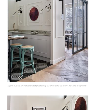
Kącik kuchenny doświetla podłużny świetlik pod sufitem. Fot. Piotr Gęsicki