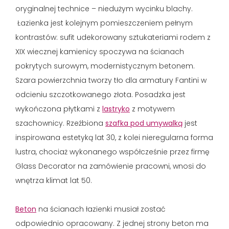
oryginalnej technice – niedużym wycinku blachy.
Łazienka jest kolejnym pomieszczeniem pełnym
kontrastów: sufit udekorowany sztukateriami rodem z
XIX wiecznej kamienicy spoczywa na ścianach
pokrytych surowym, modernistycznym betonem.
Szara powierzchnia tworzy tło dla armatury Fantini w
odcieniu szczotkowanego złota. Posadzka jest
wykończona płytkami z
lastryko
z motywem
szachownicy. Rzeźbiona
szafka pod umywalką
jest
inspirowana estetyką lat 30, z kolei nieregularna forma
lustra, chociaż wykonanego współcześnie przez firmę
Glass Decorator na zamówienie pracowni, wnosi do
wnętrza klimat lat 50.
Beton
na ścianach łazienki musiał zostać
odpowiednio opracowany. Z jednej strony beton ma