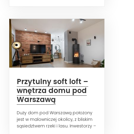
połączono wiele wzorów i faktur.
Złote...
Przytulny soft loft –
wnętrza domu pod
Warszawą
Duży dom pod Warszawą położony
jest w malowniczej okolicy, z bliskim
sąsiedztwem rzeki i lasu. Inwestorzy –
małżeństwo z...