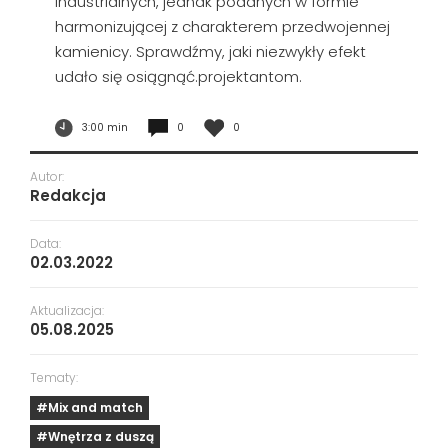
industrialnych, jednak podanych w formie
harmonizującej z charakterem przedwojennej
kamienicy. Sprawdźmy, jaki niezwykły efekt
udało się osiągnąć.projektantom.
3:00 min
0
0
Autor:
Redakcja
Data:
02.03.2022
Aktualizacja:
05.08.2025
Tematy:
#Mix and match
#Wnętrza z duszą