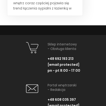
wnętrz coraz częściej pojawia się
trend łączenia sypialni z łazienką w
jednym pomieszczeniu. Sypialnia...
Sklep internetowy
- Obsługa klienta
+48 692 193 213
[email protected]
pn - pt 8:00 - 17:00
Portal wnętrzarski
- Redakcja
+48 608 035 397
[email protected]