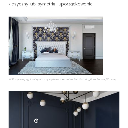
klasyczny lubi symetrię i uporządkowanie.
W klasycznej sypialni spotkamy stylizowane meble. Fot. Victoria_Borodinova /Pixabay