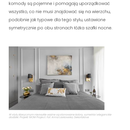
komody są pojemne i pomagają uporządkować
wszystko, co nie musi znajdować się na wierzchu,
podobnie jak typowe dla tego stylu, ustawione
symetrycznie po obu stronach łóżka szafki nocne.
W stylu klasycznym niezwykle ważne są stonowane kolory, symetria i eleganckie
dodatki. Projekt: MOM Project. Fot: Anna Laskowska, Dekorialove