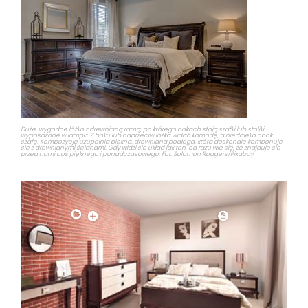
Duże, wygodne łóżko z drewnianą ramą, po którego bokach stoją szafki lub stoliki
wyposażone w lampki. Z boku lub naprzeciw łóżka widać komodę, a niedaleko obok
szafę. Kompozycję uzupełnia piękna, drewniana podłoga, która doskonale komponuje
się z drewnianymi ścianami. Gdy widzi się układ jak ten, od razu wie się, że znajduje się
przed nami coś pięknego i ponadczasowego. Fot. Solomon Rodgers/Pixabay