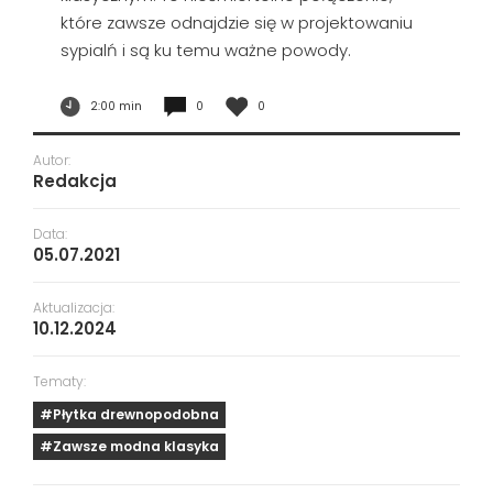
które zawsze odnajdzie się w projektowaniu
sypialń i są ku temu ważne powody.
2:00 min
0
0
Autor:
Redakcja
Data:
05.07.2021
Aktualizacja:
10.12.2024
Tematy:
#Płytka drewnopodobna
#Zawsze modna klasyka