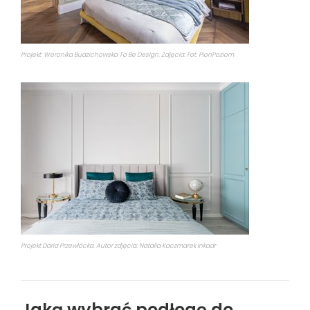
Projekt: Weronika Budzichowska To Be Design. Zdjęcia: Fot. PionPoziom
Projekt Daria Przewłócka. Autor zdjęcia: Natalia Kaczmarek Inkadr
Jaką wybrać podłogę do