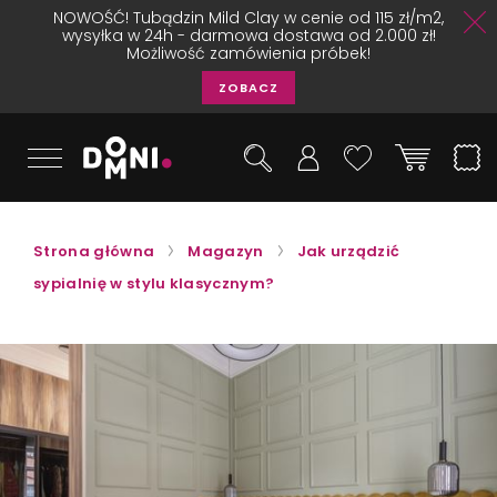
NOWOŚĆ! Tubądzin Mild Clay w cenie od 115 zł/m2,
wysyłka w 24h - darmowa dostawa od 2.000 zł!
Możliwość zamówienia próbek!
ZOBACZ
Strona główna
Magazyn
Jak urządzić
sypialnię w stylu klasycznym?