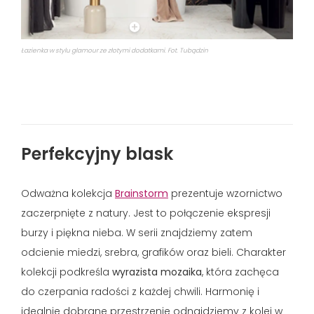
Łazienka w stylu glamour ze złotymi dodatkami. Fot. Tubądzin
Perfekcyjny blask
Odważna kolekcja
Brainstorm
prezentuje wzornictwo
zaczerpnięte z natury. Jest to połączenie ekspresji
burzy i piękna nieba. W serii znajdziemy zatem
odcienie miedzi, srebra, grafików oraz bieli. Charakter
kolekcji podkreśla
wyrazista
mozaika
, która zachęca
do czerpania radości z każdej chwili. Harmonię i
idealnie dobrane przestrzenie odnajdziemy z kolei w