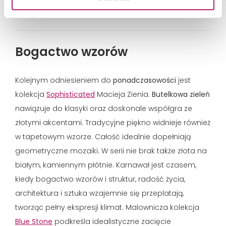
Zielono-złota mozaika w beżowej łazience. Fot. Tubądzin
Bogactwo wzorów
Kolejnym odniesieniem do
ponadczasowości
jest
kolekcja
Sophisticated
Macieja Zienia.
Butelkowa zieleń
nawiązuje do klasyki oraz doskonale współgra ze
złotymi akcentami. Tradycyjne piękno widnieje również
w tapetowym wzorze. Całość idealnie dopełniają
geometryczne mozaiki. W serii nie brak także złota na
białym, kamiennym płótnie. Karnawał jest czasem,
kiedy bogactwo wzorów i struktur, radość życia,
architektura i sztuka wzajemnie się przeplatają,
tworząc pełny ekspresji klimat. Malownicza kolekcja
Blue Stone
podkreśla idealistyczne zacięcie