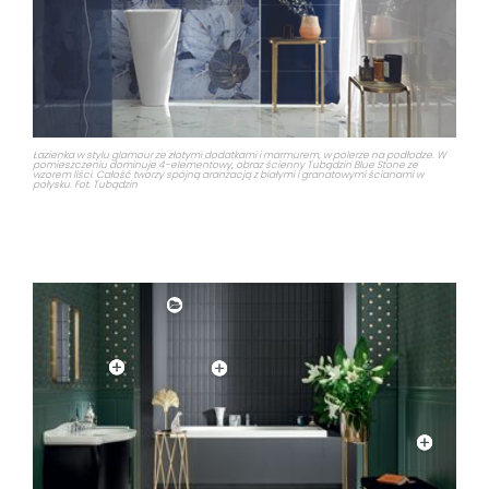
Łazienka w stylu glamour ze złotymi dodatkami i marmurem, w polerze na podłodze. W
pomieszczeniu dominuje 4-elementowy, obraz ścienny Tubądzin Blue Stone ze
wzorem liści. Całość tworzy spójną aranżacją z białymi i granatowymi ścianami w
połysku. Fot. Tubądzin