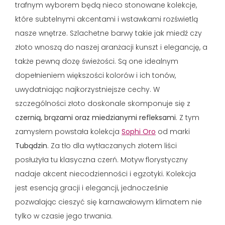
trafnym wyborem będą nieco stonowane kolekcje,
które subtelnymi akcentami i wstawkami rozświetlą
nasze wnętrze. Szlachetne barwy takie jak miedź czy
złoto wnoszą do naszej aranżacji kunszt i elegancję, a
także pewną dozę świeżości. Są one idealnym
dopełnieniem większości kolorów i ich tonów,
uwydatniając najkorzystniejsze cechy. W
szczególności złoto doskonale skomponuje się z
czernią, brązami oraz miedzianymi refleksami
. Z tym
zamysłem powstała kolekcja
Sophi Oro
od marki
Tubądzin
. Za tło dla wytłaczanych złotem liści
posłużyła tu klasyczna czerń. Motyw florystyczny
nadaje akcent niecodzienności i egzotyki. Kolekcja
jest esencją gracji i elegancji, jednocześnie
pozwalając cieszyć się karnawałowym klimatem nie
tylko w czasie jego trwania.