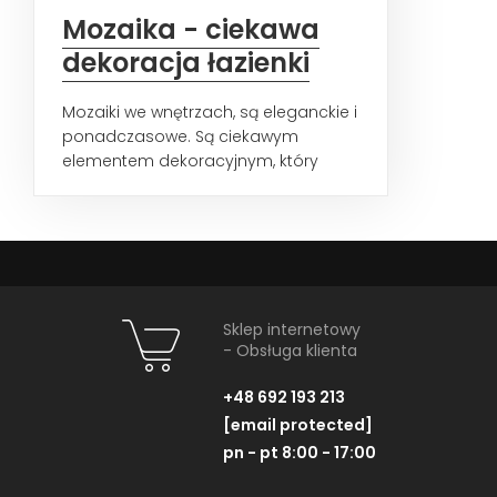
Mozaika - ciekawa
dekoracja łazienki
Mozaiki we wnętrzach, są eleganckie i
ponadczasowe. Są ciekawym
elementem dekoracyjnym, który
subtelnie dopełnia aranżację...
Sklep internetowy
- Obsługa klienta
+48 692 193 213
[email protected]
pn - pt 8:00 - 17:00