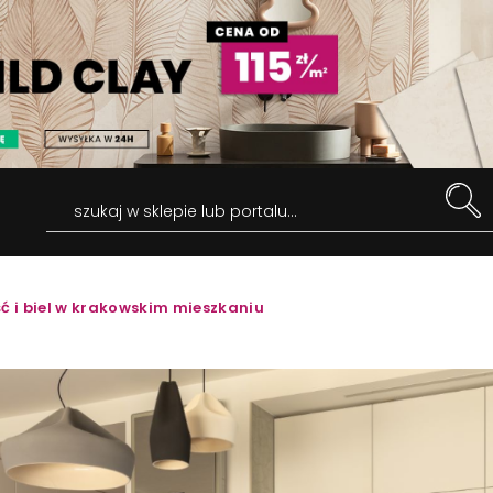
szukaj w sklepie lub portalu...
ć i biel w krakowskim mieszkaniu