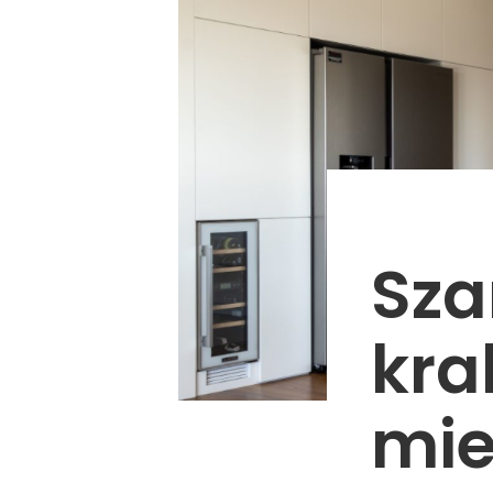
Sza
kra
mie