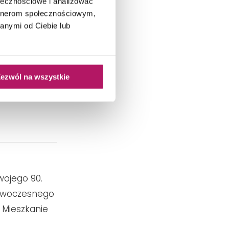
ołecznościowe i analizować
 Norbert
artnerom społecznościowym,
anymi od Ciebie lub
ezwól na wszystkie
wojego 90.
nowoczesnego
. Mieszkanie