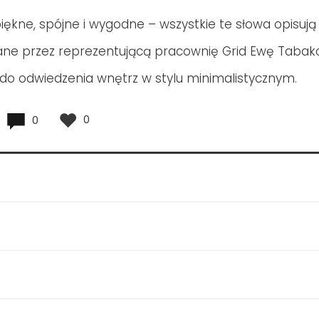
piękne, spójne i wygodne – wszystkie te słowa opisuj
ane przez reprezentującą pracownię Grid Ewę Tabak
o odwiedzenia wnętrz w stylu minimalistycznym.
0
0