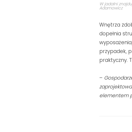
W jadalni znajdu
Adamowicz
Wnętrza zdob
dopełnia str
wyposażenia,
przypadek, p
praktyczny.
T
–
Gospodarze 
zaprojektowa
elementem p