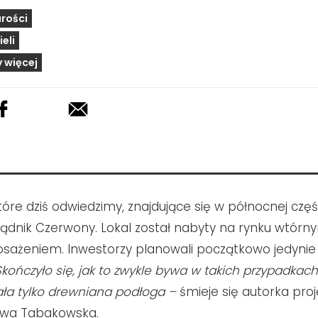
rości
eli
 więcej
tóre dziś odwiedzimy, znajduj
ące
się w północnej częś
Prądnik Czerwony. Lokal został nabyty na rynku wtórn
sażeniem. Inwestorzy planowali początkowo jedynie
Skończyło się, jak to zwykle bywa w takich przypadkac
ała tylko drewniana podłoga –
śmieje się autorka proj
 Ewa Tabakowska.