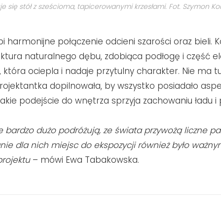
je się stół z sześcioma, tapicerowanymi krzesłami. Fot. Szymon Kon
i harmonijne połączenie odcieni szarości oraz bieli.
uktura naturalnego dębu, zdobiąca podłogę i część 
 która ociepla i nadaje przytulny charakter. Nie ma t
rojektantka dopilnowała, by wszystko posiadało asp
akie podejście do wnętrza sprzyja zachowaniu ładu i
bardzo dużo podróżują, ze świata przywożą liczne pa
nie dla nich miejsc do ekspozycji również było ważn
rojektu
– mówi Ewa Tabakowska.