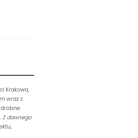
ci Krakowa,
ym wraz z
 drobne
h. Z dawnego
ektu,