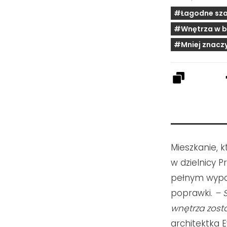
#Łagodne sza
#Wnętrza w bi
#Mniej znaczy
Mieszkanie, k
w dzielnicy 
pełnym wypo
poprawki.
–
wnętrza zost
architektka