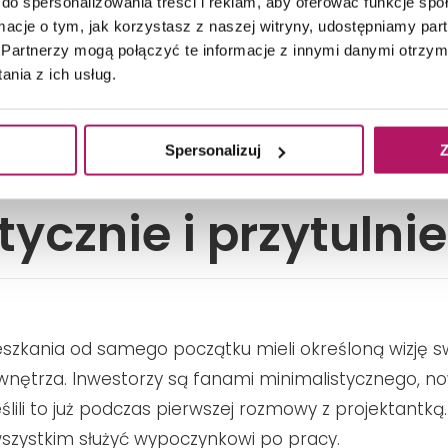
do spersonalizowania treści i reklam, aby oferować funkcje sp
kaniu cechuje spójna, stonowana kolorystyka. Fot. Szymon Konik,
ormacje o tym, jak korzystasz z naszej witryny, udostępniamy p
Partnerzy mogą połączyć te informacje z innymi danymi otrzym
nia z ich usług.
Spersonalizuj
Z
tycznie i przytulnie
zkania od samego początku mieli określoną wizję s
nętrza. Inwestorzy są fanami minimalistycznego, 
eślili to już podczas pierwszej rozmowy z projektantką
szystkim służyć wypoczynkowi po pracy.