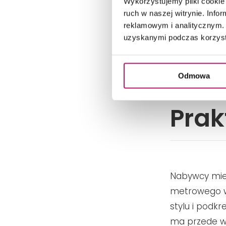
Wykorzystujemy pliki cookie 
Wnętrza w miesz
ruch w naszej witrynie. Inf
Adamowicz
reklamowym i analitycznym. 
uzyskanymi podczas korzysta
Odmowa
Prak
Nabywcy mies
metrowego w
stylu i podkr
ma przede w