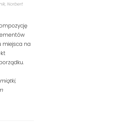
ik, Norbert
 Kompozycję
elementów
u miejsca na
ekt
 porządku.
miątki,
ym