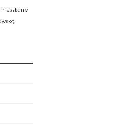
ą mieszkanie
owską.