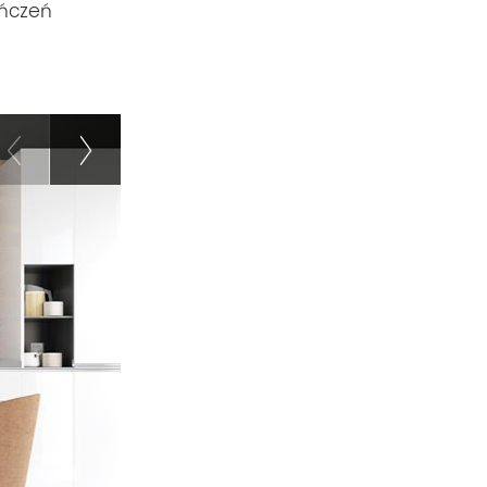
ończeń