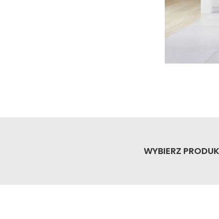
Taras z drewnia
elewacyjną Cerr
uzupełnia ciepł
WYBIERZ PRODUK