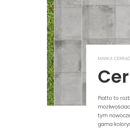
MARKA CERRA
Cer
Piatto to ro
możliwościach
tym nowoczes
gama kolorys