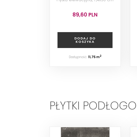
89,60 PLN
DODAJ DO
KOSZYKA
2
Dostępność:
11,75 m
PŁYTKI PODŁOG