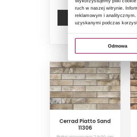
Wykorzystujemy pliki cookie 
ruch w naszej witrynie. Inf
reklamowym i analitycznym. 
DODAJ DO
KOSZYKA
uzyskanymi podczas korzysta
2
Dostępność:
111,18 m
Odmowa
Cerrad Piatto Sand
11306
Płytka elewacyjna, 7,4x30 cm