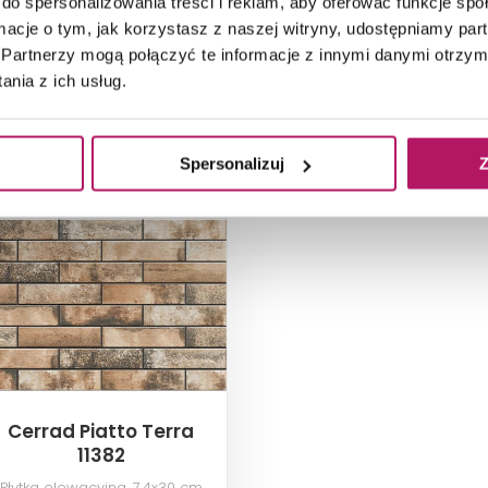
do spersonalizowania treści i reklam, aby oferować funkcje sp
ormacje o tym, jak korzystasz z naszej witryny, udostępniamy p
Partnerzy mogą połączyć te informacje z innymi danymi otrzym
DODAJ DO
ZOBACZ PRODUKT
KOSZYKA
nia z ich usług.
2
Dostępność:
na zamówienie
Dostępność:
50,88 m
Spersonalizuj
Z
Cerrad Piatto Terra
11382
Płytka elewacyjna, 7,4x30 cm