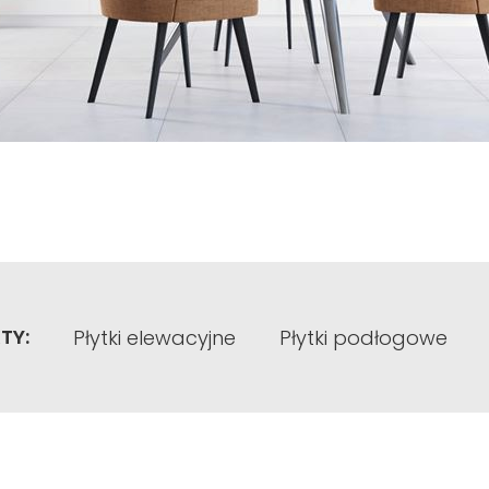
ną pergolą w ogrodzie przy wysokim ogrodzeniu, wykończonym kli
ad Piatto. Ma oryginalny, szaro-biały odcień imitujący postarzaną
e drewno tarasowego podestu i ogrodowego fotela.
TY:
Płytki elewacyjne
Płytki podłogowe