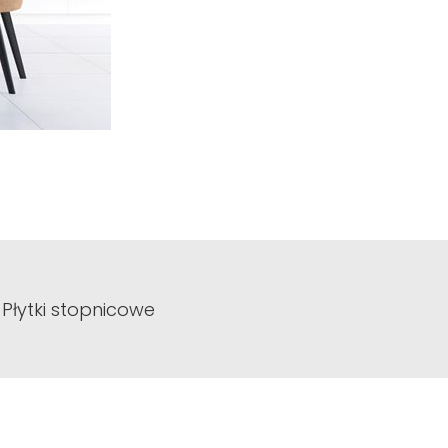
nkierową płytką
 cegłę i ciekawe
Płytki stopnicowe