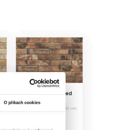
Cerrad Piatto Red
11344
O plikach cookies
m
Płytka elewacyjna, 7,4x30 cm
89,60 PLN