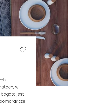
ych
rmatach, w
 bogata jest
e pomarańcze