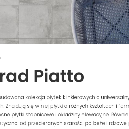
D
rad Piatto
zbudowana kolekcja płytek klinkierowych o uniwersaln
. Znajdują się w niej płytki o różnych kształtach i fo
ne płytki stopnicowe i okładziny elewacyjne. Równie
tyczna: od przecieranych szarości po beże i rdzaw