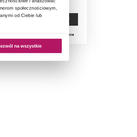
ołecznościowe i analizować
artnerom społecznościowym,
anymi od Ciebie lub
ZOBACZ PRODUKT
Dostępność:
na zamówienie
ezwól na wszystkie