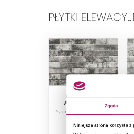
PŁYTKI ELEWACYJ
Cerrad Piatto
Antracyt 11405
Zgoda
Płytka elewacyjna, 7,4x30 cm
Niniejsza strona korzysta z
89,60 PLN