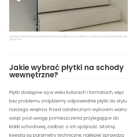
Schody wewnętrzne z płytek możemy połączyć ze szklaną, nowoczesną balustradą. Fot.
Opoczno
Jakie wybrać płytki na schody
wewnętrzne?
Płytki dostępne są w wielu kolorach i formatach, więc
bez problemu znajdziemy odpowiednie płytki do stylu
naszego wnętrza. Przed ostatecznym wyborem warto
wziąć pod uwagę pomieszczenia przylegające do
klatki schodowej, zadbać o ich spójność. Istotną
kwestią są parametry techniczne, najlepiej sprawdzą