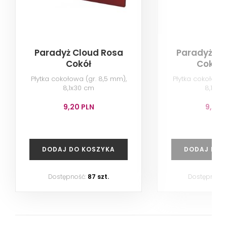
Paradyż Cloud Rosa
Paradyż Cl
Cokół
Cokół 
Płytka cokołowa (gr. 8,5 mm),
Płytka cokołowa 
8,1x30 cm
8,1x30
9,20 PLN
9,20 
DODAJ DO KOSZYKA
DODAJ DO 
Dostępność:
87 szt.
Dostępność