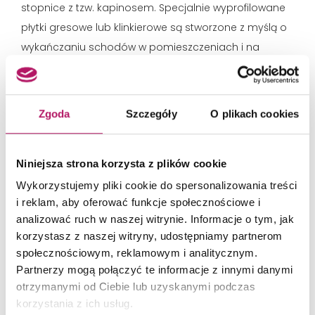
stopnice z tzw. kapinosem. Specjalnie wyprofilowane
płytki gresowe lub klinkierowe są stworzone z myślą o
wykańczaniu schodów w pomieszczeniach i na
zewnątrz. To praktyczne rozwiązanie, cieszące się
coraz większą popularnością. Gotowe płytki
stopnicowe z kapinosem rozwiązują problem łączenia
Zgoda
Szczegóły
O plikach cookies
dwóch płytek na pionowej i poziomej powierzchni.
Płytki z kapinosem zazwyczaj są częścią większej
Niniejsza strona korzysta z plików cookie
kolekcji, wiec bez problemu powinniśmy móc
dopasować płytkę bazową, która umożliwi nam
Wykorzystujemy pliki cookie do spersonalizowania treści
i reklam, aby oferować funkcje społecznościowe i
estetyczne wykończenie całych schodów oraz
analizować ruch w naszej witrynie. Informacje o tym, jak
pomieszczeń obok klatki schodowej. Ciekawie
korzystasz z naszej witryny, udostępniamy partnerom
prezentują się np. płytki drewnopodobne, które
społecznościowym, reklamowym i analitycznym.
stosujemy w salonie i na schodach, tworząc spójną
Partnerzy mogą połączyć te informacje z innymi danymi
aranżację.
otrzymanymi od Ciebie lub uzyskanymi podczas
korzystania z ich usług.