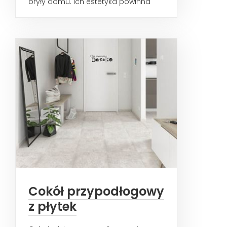
bryły domu. Ich estetyka powinna
być więc spójna i przemyślana...
Cokół przypodłogowy
z płytek