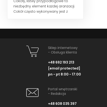
Cokoły, listwy przypodłogowe to
niezbędny element każdej aranżacji.
Cokół często wykonywany jest z
płytek, które idealnie...
Sklep internetowy
- Obsługa klienta
+48 692 193 213
[email protected]
pn - pt 8:00 - 17:00
Portal wnętrzarski
- Redakcja
+48 608 035 397