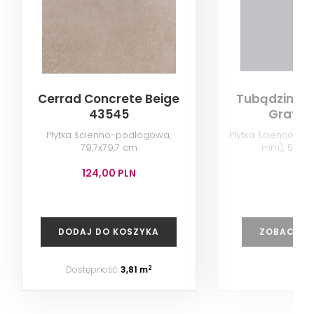
Cerrad Concrete Beige
Tubądzin Cie
43545
Grafit
Płytka ścienno-podłogowa,
Płytka ścienno-po
79,7x79,7 cm
mm), 59,8x
124,00 PLN
DODAJ DO KOSZYKA
ZOBACZ P
Dostępność:
3,81 m
2