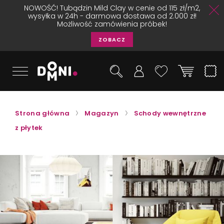
NOWOŚĆ! Tubądzin Mild Clay w cenie od 115 zł/m2,
wysyłka w 24h - darmowa dostawa od 2.000 zł!
Możliwość zamówienia próbek!
ZOBACZ
Strona główna
Magazyn
Schody wewnętrzne
z płytek