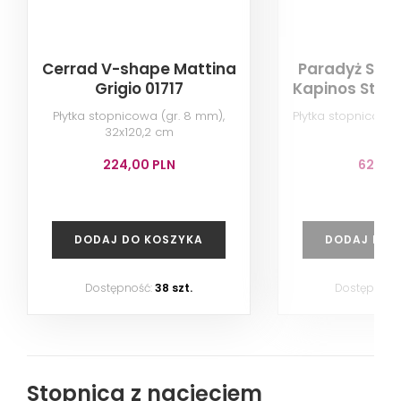
Cerrad V-shape Mattina
Paradyż Sun
Grigio 01717
Kapinos Stop
Płytka stopnicowa (gr. 8 mm),
Płytka stopnicowa
32x120,2 cm
224,00 PLN
62,00 
DODAJ DO KOSZYKA
DODAJ DO 
Dostępność:
38 szt.
Dostępność
Stopnica z nacięciem