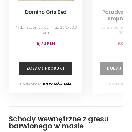
Domino Gris Beż
Paradyż Ila
Stopnica
Płytka stopnicowa mat, 33,3x33,3
Płytka stopnicowa
cm
30x60
9,70 PLN
102,10
ZOBACZ PRODUKT
DODAJ DO 
Dostępność:
na zamówienie
Dostępność:
Schody wewnętrzne z gresu
barwionego w masie