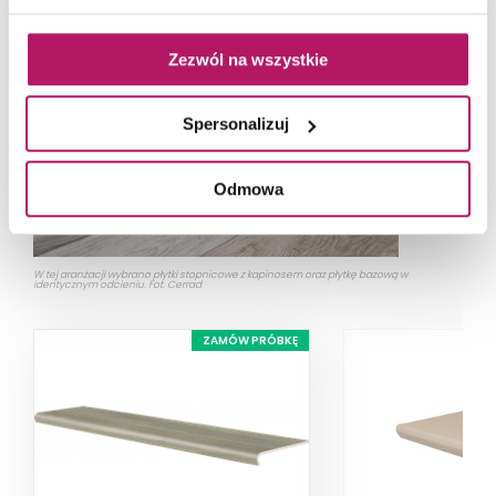
Zezwól na wszystkie
Spersonalizuj
Odmowa
W tej aranżacji wybrano płytki stopnicowe z kapinosem oraz płytkę bazową w
identycznym odcieniu. Fot. Cerrad
ZAMÓW PRÓBKĘ