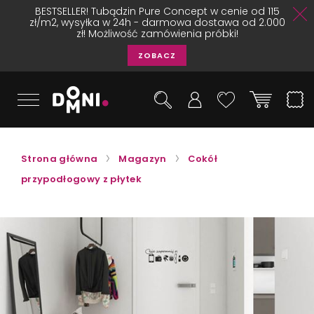
BESTSELLER! Tubądzin Pure Concept w cenie od 115
zł/m2, wysyłka w 24h - darmowa dostawa od 2.000
zł! Możliwość zamówienia próbki!
ZOBACZ
Strona główna
Magazyn
Cokół
przypodłogowy z płytek