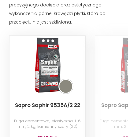
precyzyjnego docięcia oraz estetycznego
wykończenia górnej krawędzi płytki, która po
przecięciu nie jest szkliwiona.
Sopro Saphir 9535A/2 22
Sopro Saphir
Fuga cementowa, elastyczna, 1-6
Fuga cementowa, e
mm, 2 kg, kamienny szary (22)
mm, 2 kg, b