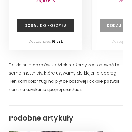
25,10 PLN
25,10 
DODAJ DO KOSZYKA
DODAJ DO 
Dostępność:
16 szt.
Dostępnoś
Do klejenia cokołów z płytek możemy zastosować te
same materiały, które używamy do klejenia podłogi.
Ten sam kolor fugi na płytce bazowej i cokole pozwoli
nam na uzyskanie spójnej aranżacji.
Podobne artykuły