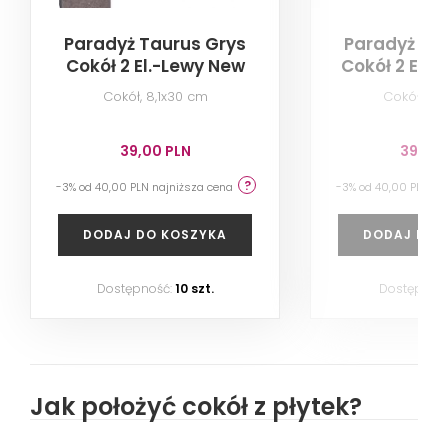
Paradyż Taurus Grys
Paradyż Ta
Cokół 2 El.-Lewy New
Cokół 2 El.
Nose
Nos
Cokół, 8,1x30 cm
Cokół, 8,
39,00 PLN
39,00 
-3% od 40,00 PLN najniższa cena
-3% od 40,00 PLN na
DODAJ DO KOSZYKA
DODAJ DO 
Dostępność:
10 szt.
Dostępnoś
Jak położyć cokół z płytek?