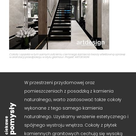
Cokoły i opaska w tym samym odcieniu ciemnego kamienia tworzy efektowną oprawę
w aranżacji przedpokoju w stylu glamour. Projekt: ARTDESIGN
W przestrzeni przydomowej oraz
pomieszczeniach z posadzką z kamienia
naturalnego, warto zastosować także cokoły
pomysły
wykonane z tego samego kamienia
naturalnego. Uzyskamy wrażenie estetycznego i
ciekawe
spójnego wystroju wnętrza. Cokoły z płytek
kamiennych granitowych cechują się wysoką