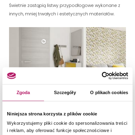
Świetnie zastąpią listwy przypodłogowe wykonane z
innych, mniej trwałych i estetycznych materiałów.
Zgoda
Szczegóły
O plikach cookies
Niniejsza strona korzysta z plików cookie
Wykorzystujemy pliki cookie do spersonalizowania treści
Cokoły przypodłogowe z płytek ceramicznych to praktyczny, łatwy do utrzymania w
czystości materiał wykończeniowy występujący w różnych wymiarach, który będzie się
i reklam, aby oferować funkcje społecznościowe i
dobrze prezentował przez długie lata. Fot. Paradyż