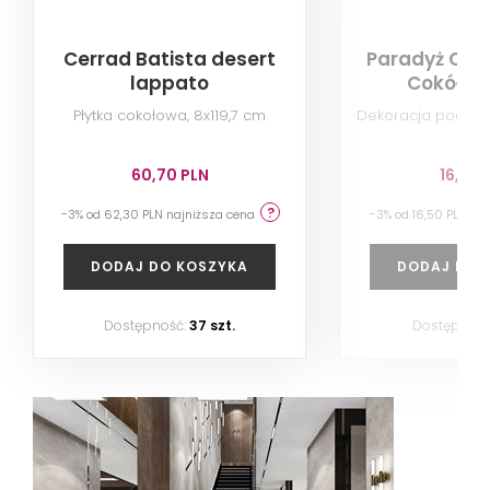
Cerrad Batista desert
Paradyż Opt
lappato
Cokół Pó
Płytka cokołowa, 8x119,7 cm
Dekoracja podłog
60,70 PLN
16,00 
-3% od 62,30 PLN najniższa cena
-3% od 16,50 PLN na
DODAJ DO KOSZYKA
DODAJ DO 
Dostępność:
37 szt.
Dostępność