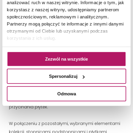
analizować ruch w naszej witrynie. Informacje o tym, jak
korzystasz z naszej witryny, udostępniamy partnerom
społecznościowym, reklamowym i analitycznym.
Cokoły z płytek na schodach
Partnerzy mogą połączyć te informacje z innymi danymi
otrzymanymi od Ciebie lub uzyskanymi podczas
korzystania z ich usług.
Decydując się na wykonanie schodów z płytek,
najczęściej decydujemy się na wykonanie cokołu z
tego samego materiału.
Cokół schodowy wykonany z
Zezwól na wszystkie
klinkieru, czy gresu sprawia, że tak zaaranżowane
schody są praktyczne i łatwe do utrzymania w
Spersonalizuj
czystości.
Dzięki specjalnym kształtom cokołu
schodowego montaż tego typu płytki jest bardzo
Odmowa
prosty, nie wymaga od wykonawcy pracochłonnego
przycinania płytek.
W połączeniu z pozostałymi, wybranymi elementami
kolekcji: stopnicami, podstopnicami i płytkami