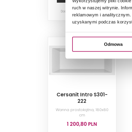
Wykorzystujemy pliki cookie 
ruch w naszej witrynie. Inf
Dostępność:
na zamówienie
reklamowym i analitycznym. 
uzyskanymi podczas korzysta
Odmowa
Cersanit Intro S301-
222
Wanna prostokątna, 180x80
cm
1 200,80 PLN