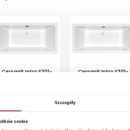
Cersanit Intro S301-
Cersanit Intro S301-
066
067
Wanna prostokątna, 150x75
Wanna prostokątna, 160x75
cm
cm
1 150,40 PLN
1 167,20 PLN
Szczegóły
 plików cookie
ZOBACZ PRODUKT
ZOBACZ PRODUKT