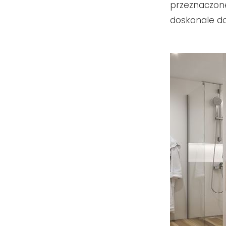
przeznaczon
doskonale d