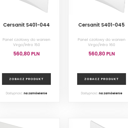
Cersanit S401-044
Cersanit S401-045
Panel czołowy do wanien
Panel czołowy do wanien
Virgo/Intro 150
Virgo/Intro 160
560,80 PLN
560,80 PLN
ZOBACZ PRODUKT
ZOBACZ PRODUKT
Dostępność:
na zamówienie
Dostępność:
na zamówienie