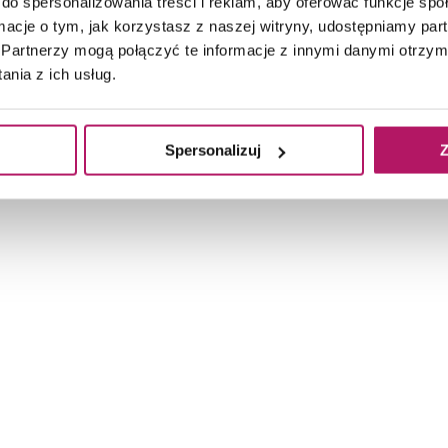
do spersonalizowania treści i reklam, aby oferować funkcje sp
ormacje o tym, jak korzystasz z naszej witryny, udostępniamy p
Dostępność:
na zamówienie
Dostępność:
na zamówienie
Partnerzy mogą połączyć te informacje z innymi danymi otrzym
nia z ich usług.
Spersonalizuj
Z