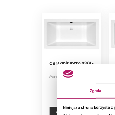
Cersanit Intro S301-
065
Wanna prostokątna, 140x75
cm
1 057,60 PLN
Zgoda
Niniejsza strona korzysta z
ZOBACZ PRODUKT