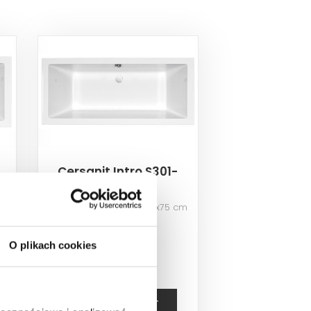
Cersanit Intro S301-
068
Wanna prostokątna, 170x75 cm
1 175,20 PLN
O plikach cookies
ZOBACZ PRODUKT