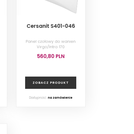
Cersanit S401-046
Panel czołowy do wanien
Virgo/Intro 170
560,80 PLN
ZOBACZ PRODUKT
Dostępność:
na zamówienie