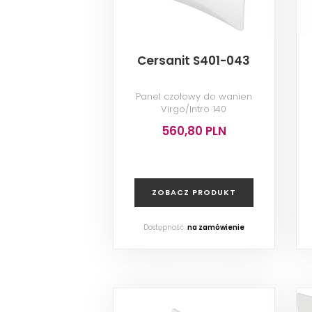
Cersanit S401-043
Panel czołowy do wanien
Virgo/Intro 140
560,80 PLN
ZOBACZ PRODUKT
Dostępność:
na zamówienie