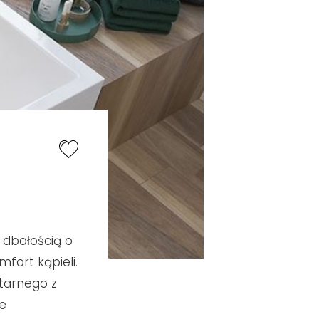
dbałością o
fort kąpieli.
tarnego z
e