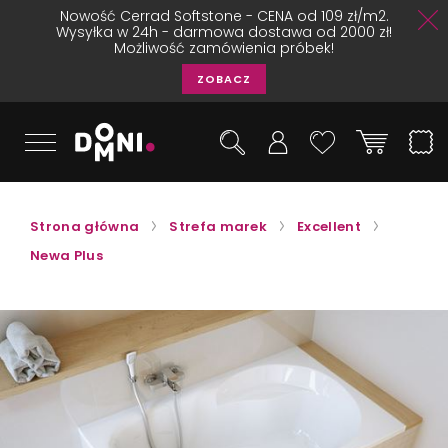
Nowość Cerrad Softstone - CENA od 109 zł/m2.
Wysyłka w 24h - darmowa dostawa od 2000 zł!
Możliwość zamówienia próbek!
ZOBACZ
Strona główna
Strefa marek
Excellent
Newa Plus