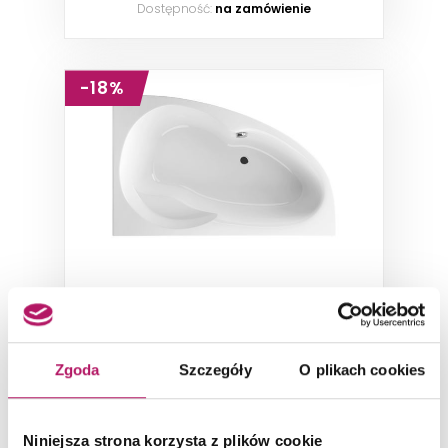
Dostępność:
na zamówienie
-18%
Excellent Newa Plus
WAEX.NEP15WH
Wanna narożna prawa, 150x95 cm
Zgoda
Szczegóły
O plikach cookies
900,00 PLN
-18% od 1 100,00 PLN najniższa cena
Niniejsza strona korzysta z plików cookie