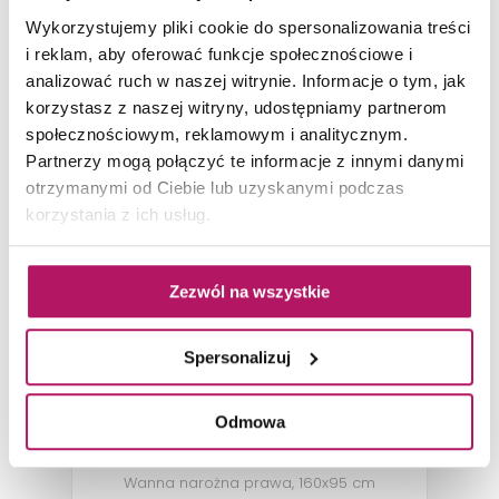
Wykorzystujemy pliki cookie do spersonalizowania treści
ZOBACZ PRODUKT
i reklam, aby oferować funkcje społecznościowe i
analizować ruch w naszej witrynie. Informacje o tym, jak
Dostępność:
na zamówienie
korzystasz z naszej witryny, udostępniamy partnerom
społecznościowym, reklamowym i analitycznym.
Partnerzy mogą połączyć te informacje z innymi danymi
otrzymanymi od Ciebie lub uzyskanymi podczas
-1%
korzystania z ich usług.
Zezwól na wszystkie
Spersonalizuj
Excellent Newa Plus
Odmowa
WAEX.NEP16WH
Wanna narożna prawa, 160x95 cm