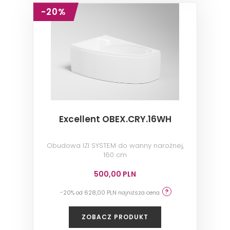
-20%
Excellent OBEX.CRY.16WH
Obudowa IZI SYSTEM do wanny narożnej,
160 cm
500,00 PLN
-20% od 628,00 PLN najniższa cena
ZOBACZ PRODUKT