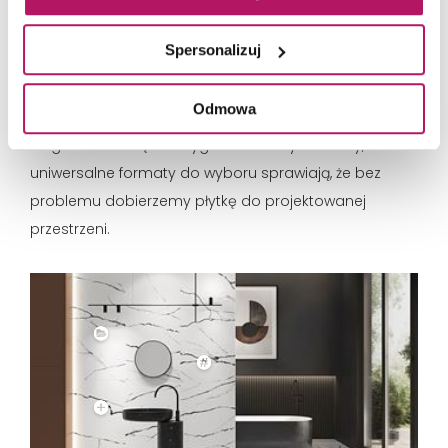
Wzornictwo kolekcji Eternal Opoczno nawiązuje do
Spersonalizuj
trendów królujących w branży architektury wnętrz.
Płytki inspirowane wzorem białego marmur z
Odmowa
wyrazistym, kontrastowym użyleniem docenią fani
eleganckich wnętrz. Oryginalne wzory oraz trzy,
uniwersalne formaty do wyboru sprawiają, że bez
problemu dobierzemy płytkę do projektowanej
przestrzeni.