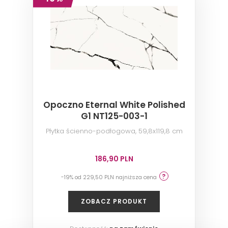
Opoczno Eternal White Polished
G1 NT125-003-1
Płytka ścienno-podłogowa, 59,8x119,8 cm
186,90 PLN
-19% od 229,50 PLN najniższa cena
ZOBACZ PRODUKT