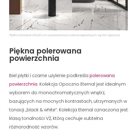
Płytki w formacie 60x120 cm w przestronnym salonie kąpielowym. się Fot. Opoczno
Piękna polerowana
powierzchnia
Biel płytki i czarne użylenie podkreśla
polerowana
powierzchnia
. Kolekcja Opoczno Eternal jest idealnym
wyborem do monochromatycznych wnętrz,
bazujących na mocnych kontrastach, utrzymanych w
tonacji „black & white”. Kolekcja Eternal oznaczona jest
klasą tonalności V2, którą cechuje subtelna
różnorodność wzorów.