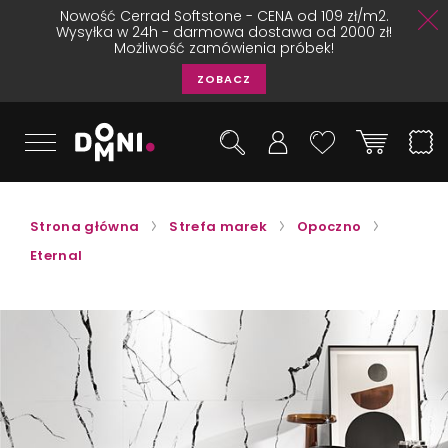
Nowość Cerrad Softstone - CENA od 109 zł/m2.
Wysyłka w 24h - darmowa dostawa od 2000 zł!
Możliwość zamówienia próbek!
ZOBACZ
Strona główna
Strefa marek
Opoczno
Eternal