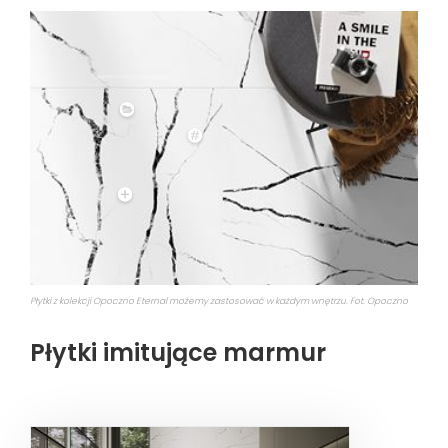
Płytki z kolekcji Opoczno Eternal możemy zastosować w każdym wnętrzu. Fot. Opoczno
Płytki imitujące marmur