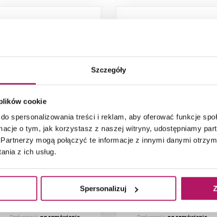
Szczegóły
Opoczno Nordic Oak
Opoczno Nordic Oak
 plików cookie
White OP459-001-1
White OP459-007-1
do spersonalizowania treści i reklam, aby oferować funkcje sp
Płytka uniwersalna, 22,1x89 cm
Płytka uniwersalna, 14,7x89 c
ormacje o tym, jak korzystasz z naszej witryny, udostępniamy p
Partnerzy mogą połączyć te informacje z innymi danymi otrzym
136,80 PLN
136,80 PLN
nia z ich usług.
Spersonalizuj
Z
ZOBACZ PRODUKT
ZOBACZ PRODUKT