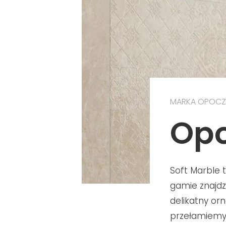
MARKA OPOC
Opo
Soft Marble 
gamie znajdz
delikatny o
przełamiemy