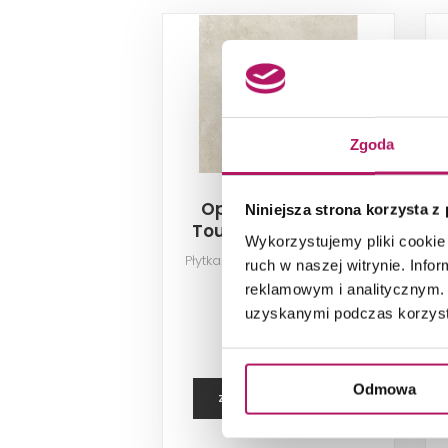
Zgoda
Opoczno Creamy
Niniejsza strona korzysta z
Touch OP635-006-1
Wykorzystujemy pliki cookie 
Płytka uniwersalna, 59,3x59,3
ruch w naszej witrynie. Inf
cm
reklamowym i analitycznym. 
uzyskanymi podczas korzysta
Odmowa
ZOBACZ PRODUKT