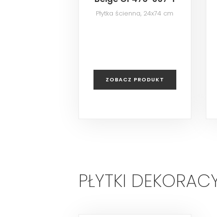
Płytka ścienna, 24x74 cm
ZOBACZ PRODUKT
PŁYTKI DEKORAC