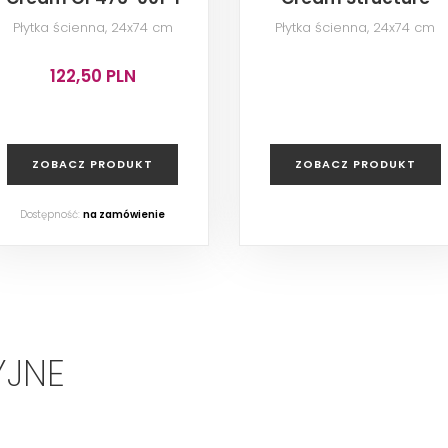
OP476-005-1
Płytka ścienna, 24x74 cm
Płytka ścienna, 24x74 cm
122,50 PLN
ZOBACZ PRODUKT
ZOBACZ PRODUKT
Dostępność:
na zamówienie
YJNE