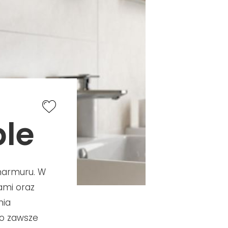
ble
marmuru. W
ami oraz
nia
To zawsze