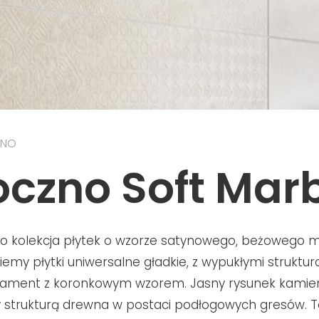
ZNO
czno Soft Mar
to kolekcja płytek o wzorze satynowego, beżowego 
iemy płytki uniwersalne gładkie, z wypukłymi struktur
rnament z koronkowym wzorem. Jasny rysunek kamie
 strukturą drewna w postaci podłogowych gresów. 