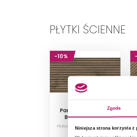
PŁYTKI ŚCIENNE
-10%
Zgoda
Paradyż Afternoon
Brown Ściana A
Struktura Rekt.
Płytka ścienna, 29,8x59,8 cm
Niniejsza strona korzysta z