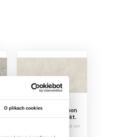
O plikach cookies
Paradyż Afternoon
Silver Ściana Rekt.
Płytka ścienna, 29,8x59,8 cm