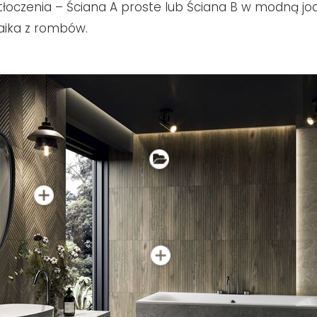
tłoczenia – Ściana A proste lub Ściana B w modną jode
aika z rombów.