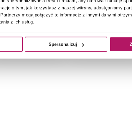
do spersonalizowania treści i reklam, aby oferować funkcje sp
102,90 PLN
93,60 PLN
ormacje o tym, jak korzystasz z naszej witryny, udostępniamy p
-10% od 103,80 PLN najniższa cena
Partnerzy mogą połączyć te informacje z innymi danymi otrzym
10% od 114,70 PLN najniższa cena
nia z ich usług.
DODAJ DO
DODAJ DO
KOSZYKA
KOSZYKA
Spersonalizuj
Z
2
2
Dostępność:
52,62 m
Dostępność:
43,97 m