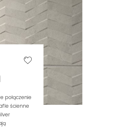
n
e połączenie
afle ścienne
ilver
ają