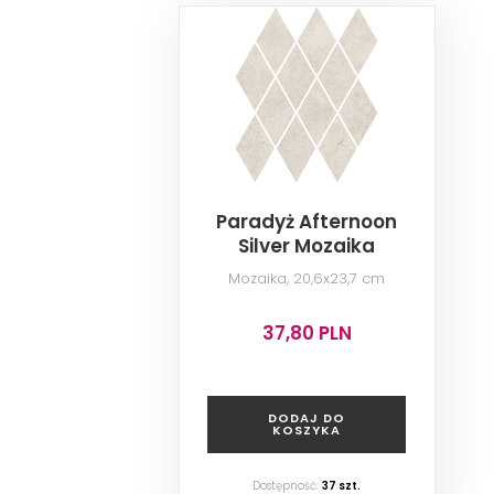
Paradyż Afternoon
Silver Mozaika
Prasowana Romb
Mozaika, 20,6x23,7 cm
Pillow
37,80 PLN
DODAJ DO
KOSZYKA
Dostępność:
37 szt.