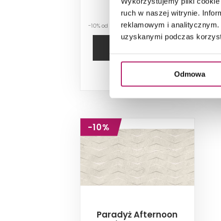
Wykorzystujemy pliki cookie 
102,90 PLN
ruch w naszej witrynie. Inf
reklamowym i analitycznym. 
-10% od 114,70 PLN najniższa cena
-
uzyskanymi podczas korzysta
DODAJ DO
KOSZYKA
Odmowa
2
Dostępność:
29,8 m
-10%
Paradyż Afternoon