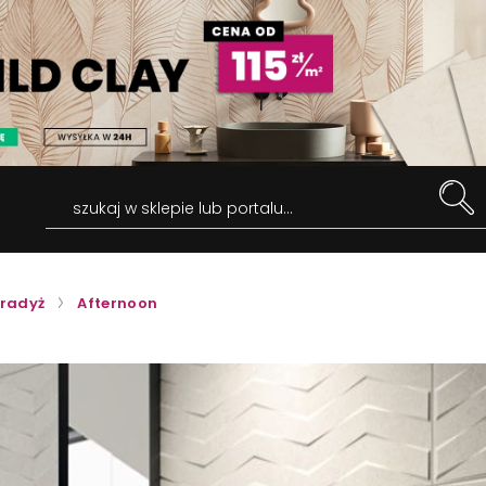
szukaj w sklepie lub portalu...
radyż
Afternoon