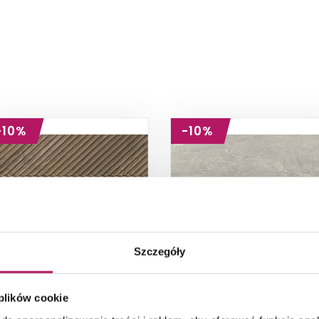
-10%
-10%
Szczegóły
Paradyż Afternoon
Paradyż Afternoon
Brown Ściana B
Grys Ściana Rekt.
Struktura
Połysk
Płytka ścienna, 29,8x59,8 cm
Płytka ścienna, 29,8x59,8 cm
 plików cookie