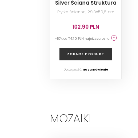
Silver Ściana Struktura
Rekt.
Płytka ścienna, 29,8x59,8 cm
102,90 PLN
-10% od 114,70 PLN najniższa cena
ZOBACZ PRODUKT
Dostępność:
na zamówienie
MOZAIKI