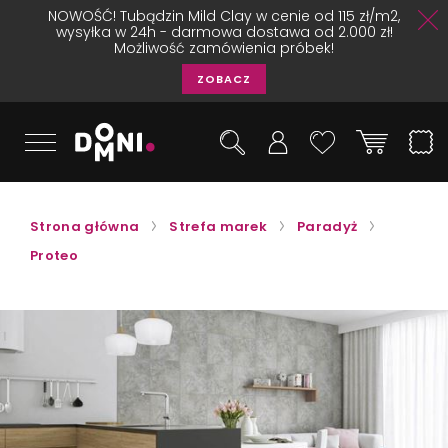
NOWOŚĆ! Tubądzin Mild Clay w cenie od 115 zł/m2,
wysyłka w 24h - darmowa dostawa od 2.000 zł!
Możliwość zamówienia próbek!
ZOBACZ
Strona główna
Strefa marek
Paradyż
Proteo