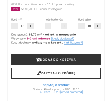
67,10 PLN - najniższa cena z 30 dni przed obniżką
-26%
od 90,70 PLN - cena katalogowa
2
ilość m
ilość kartonów
ilość sztuk
-
+
-
+
-
+
2
Dostępność:
66,72 m
- od ręki w magazynie
Wysyłka w:
1-2 dni robocze
(kiedy dostawa?)
Koszt dostawy:
wyliczymy w koszyku
(jak liczymy?)
DODAJ DO KOSZYKA
ZAPYTAJ O PRÓBKĘ
Zapytaj o produkt
Obsługa klienta, pon - pt 8:00 - 17:00
+48 692 193 213
[email protected]