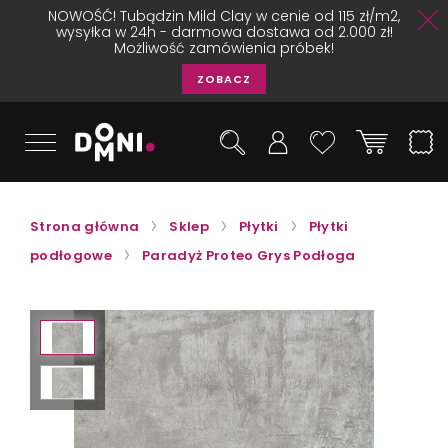
NOWOŚĆ! Tubądzin Mild Clay w cenie od 115 zł/m2,
wysyłka w 24h - darmowa dostawa od 2.000 zł!
Możliwość zamówienia próbek!
ZOBACZ
Strona główna
Sklep
Płytki
Płytki
podłogowe
Paradyż Proteo Grys Podłoga