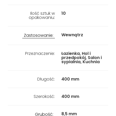
Ilość sztuk w
10
opakowaniu:
Wewnątrz
Zastosowanie:
Przeznaczenie:
Łazienka, Hol i
przedpokój, Salon i
sypialnia, Kuchnia
Długość:
400 mm
Szerokość:
400 mm
8,5 mm
Grubość: