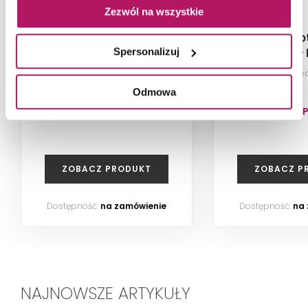
Zezwól na wszystkie
Paradyż Proteo Grys
Paradyż Pro
Cokół Mat
Cokół
Spersonalizuj
Płytka cokołowa (gr. 7,8 mm),
Płytka cokołow
7,2x40 cm
Odmowa
9,40 PLN
9,40 
ZOBACZ PRODUKT
ZOBACZ P
Dostępność:
na zamówienie
Dostępność:
na
NAJNOWSZE ARTYKUŁY