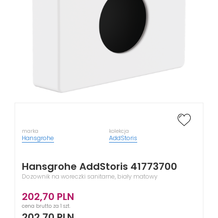
marka
kolekcja
Hansgrohe
AddStoris
Hansgrohe AddStoris 41773700
Dozownik na woreczki sanitarne, biały matowy
202,70
PLN
cena brutto za 1 szt.
202,70
PLN