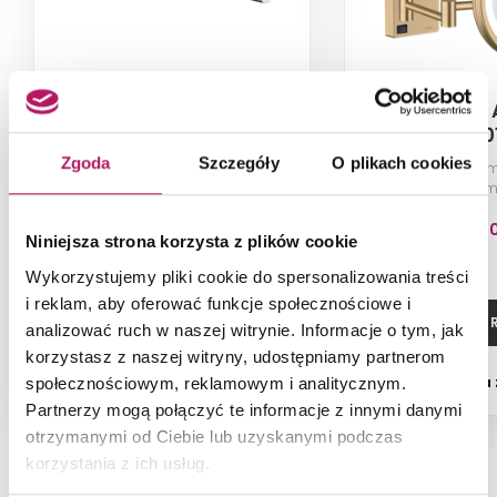
Hansgrohe AddStoris
Hansgrohe 
41770000
41790
Zgoda
Szczegóły
O plikach cookies
Wieszak na ręcznik podwójny, 45
Lusterko kos
cm, chrom
oświetleniem
szczotk
305,00 PLN
1 400,2
Niniejsza strona korzysta z plików cookie
Wykorzystujemy pliki cookie do spersonalizowania treści
i reklam, aby oferować funkcje społecznościowe i
ZOBACZ PRODUKT
ZOBACZ P
analizować ruch w naszej witrynie. Informacje o tym, jak
korzystasz z naszej witryny, udostępniamy partnerom
Dostępność:
na zamówienie
Dostępność:
na
społecznościowym, reklamowym i analitycznym.
Partnerzy mogą połączyć te informacje z innymi danymi
otrzymanymi od Ciebie lub uzyskanymi podczas
korzystania z ich usług.