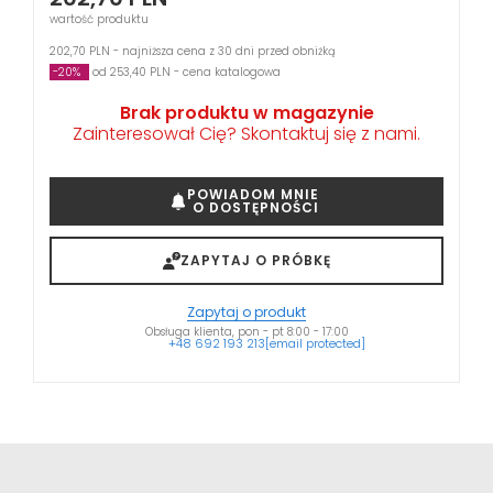
wartość produktu
202,70 PLN - najniższa cena z 30 dni przed obniżką
-20%
od 253,40 PLN - cena katalogowa
Brak produktu w magazynie
Zainteresował Cię? Skontaktuj się z nami.
POWIADOM MNIE
O DOSTĘPNOŚCI
ZAPYTAJ O PRÓBKĘ
Zapytaj o produkt
Obsługa klienta, pon - pt 8:00 - 17:00
+48 692 193 213
[email protected]