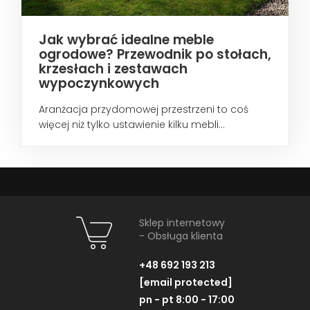
Jak wybrać idealne meble
ogrodowe? Przewodnik po stołach,
krzesłach i zestawach
wypoczynkowych
Aranżacja przydomowej przestrzeni to coś
więcej niż tylko ustawienie kilku mebli...
Sklep internetowy
- Obsługa klienta
+48 692 193 213
[email protected]
pn - pt 8:00 - 17:00