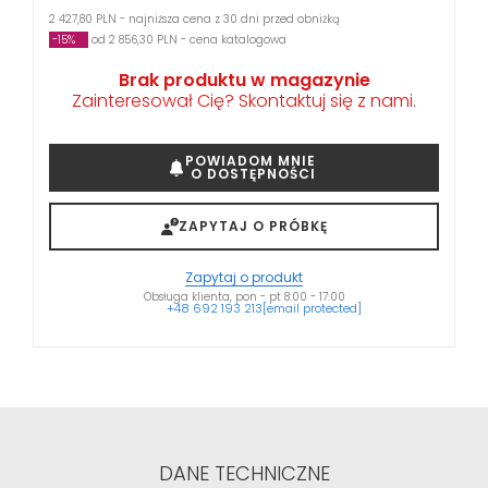
2 427,80 PLN - najniższa cena z 30 dni przed obniżką
-15%
od 2 856,30 PLN - cena katalogowa
Brak produktu w magazynie
Zainteresował Cię? Skontaktuj się z nami.
POWIADOM MNIE
O DOSTĘPNOŚCI
ZAPYTAJ O PRÓBKĘ
Zapytaj o produkt
Obsługa klienta, pon - pt 8:00 - 17:00
+48 692 193 213
[email protected]
DANE TECHNICZNE