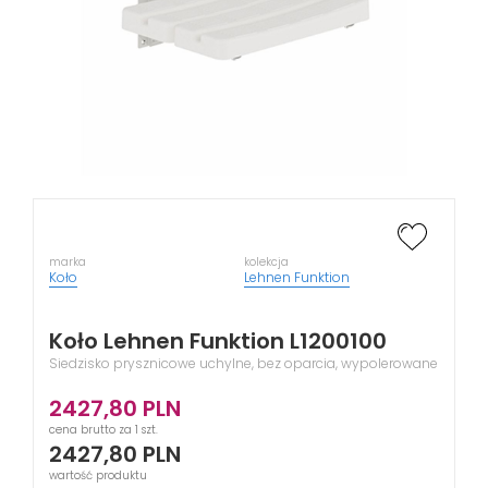
marka
kolekcja
Koło
Lehnen Funktion
Koło Lehnen Funktion L1200100
Siedzisko prysznicowe uchylne, bez oparcia, wypolerowane
2427,80
PLN
cena brutto za 1 szt.
2427,80
PLN
wartość produktu