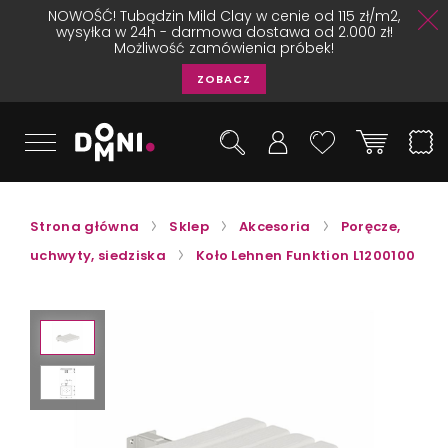
NOWOŚĆ! Tubądzin Mild Clay w cenie od 115 zł/m2,
wysyłka w 24h - darmowa dostawa od 2.000 zł!
Możliwość zamówienia próbek!
ZOBACZ
Strona główna
Sklep
Akcesoria
Poręcze,
uchwyty, siedziska
Koło Lehnen Funktion L1200100