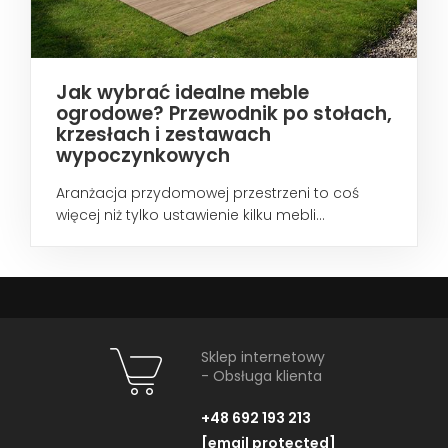
Jak wybrać idealne meble
ogrodowe? Przewodnik po stołach,
krzesłach i zestawach
wypoczynkowych
Aranżacja przydomowej przestrzeni to coś
więcej niż tylko ustawienie kilku mebli...
Sklep internetowy
- Obsługa klienta
+48 692 193 213
[email protected]