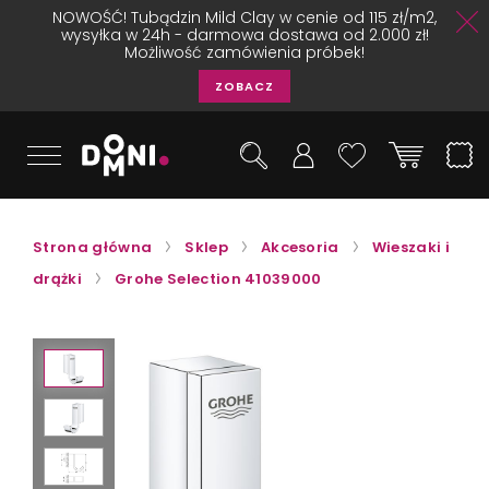
NOWOŚĆ! Tubądzin Mild Clay w cenie od 115 zł/m2,
wysyłka w 24h - darmowa dostawa od 2.000 zł!
Możliwość zamówienia próbek!
ZOBACZ
Strona główna
Sklep
Akcesoria
Wieszaki i
drążki
Grohe Selection 41039000