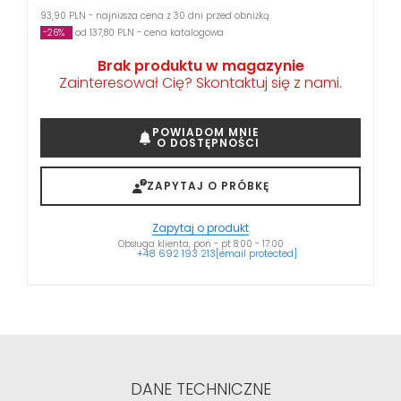
93,90 PLN - najniższa cena z 30 dni przed obniżką
-26%
od 137,80 PLN - cena katalogowa
Brak produktu w magazynie
Zainteresował Cię? Skontaktuj się z nami.
POWIADOM MNIE
O DOSTĘPNOŚCI
ZAPYTAJ O PRÓBKĘ
Zapytaj o produkt
Obsługa klienta, pon - pt 8:00 - 17:00
+48 692 193 213
[email protected]
DANE TECHNICZNE