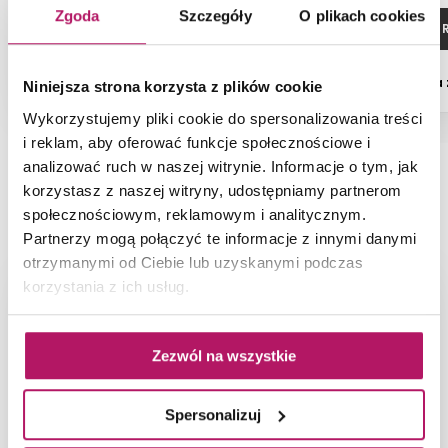
Zgoda
Szczegóły
O plikach cookies
ZOBACZ PRODUKT
ZOBACZ P
Dostępność:
na zamówienie
Dostępność:
na
Niniejsza strona korzysta z plików cookie
Wykorzystujemy pliki cookie do spersonalizowania treści
i reklam, aby oferować funkcje społecznościowe i
analizować ruch w naszej witrynie. Informacje o tym, jak
korzystasz z naszej witryny, udostępniamy partnerom
NAJNOWSZE ARTYKUŁY
społecznościowym, reklamowym i analitycznym.
Partnerzy mogą połączyć te informacje z innymi danymi
otrzymanymi od Ciebie lub uzyskanymi podczas
korzystania z ich usług.
Zezwól na wszystkie
Spersonalizuj