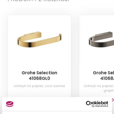
Grohe Selection
Grohe Se
41068GL0
41068
Uchwyt na papier, cool sunrise
Uchwyt na papier
graph
339,50 PLN
345,00