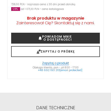
728,00 PLN - najniższa cena z 30 dni przed obniżką
-26%
od 1 071,30 PLN - cena katalogowa
Brak produktu w magazynie
Zainteresował Cię? Skontaktuj się z nami.
POWIADOM MNIE
O DOSTĘPNOŚCI
ZAPYTAJ O PRÓBKĘ
Zapytaj o produkt
Obsługa klienta, pon - pt 8:00 - 17:00
+48 692 193 213
[email protected]
DANE TECHNICZNE