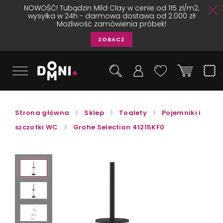
NOWOŚĆ! Tubądzin Mild Clay w cenie od 115 zł/m2,
wysyłka w 24h - darmowa dostawa od 2.000 zł!
Możliwość zamówienia próbek!
ZOBACZ
Strona główna
Sklep
Toalety
Pojemniki i
szczotki WC
Grohe Selection 41215KF0