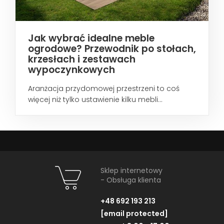
Jak wybrać idealne meble
ogrodowe? Przewodnik po stołach,
krzesłach i zestawach
wypoczynkowych
Aranżacja przydomowej przestrzeni to coś
więcej niż tylko ustawienie kilku mebli...
Sklep internetowy
- Obsługa klienta
+48 692 193 213
[email protected]