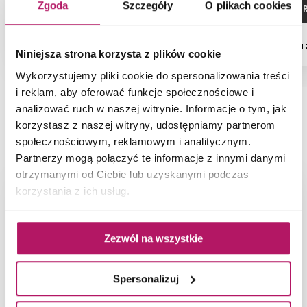
Zgoda
Szczegóły
O plikach cookies
ZOBACZ PRODUKT
ZOBACZ P
Dostępność:
na zamówienie
Dostępność:
na
Niniejsza strona korzysta z plików cookie
Wykorzystujemy pliki cookie do spersonalizowania treści
i reklam, aby oferować funkcje społecznościowe i
analizować ruch w naszej witrynie. Informacje o tym, jak
korzystasz z naszej witryny, udostępniamy partnerom
NAJNOWSZE ARTYKUŁY
społecznościowym, reklamowym i analitycznym.
Partnerzy mogą połączyć te informacje z innymi danymi
otrzymanymi od Ciebie lub uzyskanymi podczas
korzystania z ich usług.
Zezwól na wszystkie
Spersonalizuj