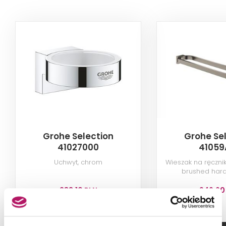
Grohe Selection
Grohe Se
41027000
41059
Uchwyt, chrom
Wieszak na ręcznik
brushed hard
283,10 PLN
946,60