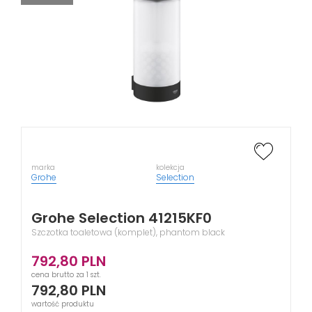
marka
kolekcja
Grohe
Selection
Grohe Selection 41215KF0
Szczotka toaletowa (komplet), phantom black
792,80
PLN
cena brutto za 1 szt.
792,80
PLN
wartość produktu