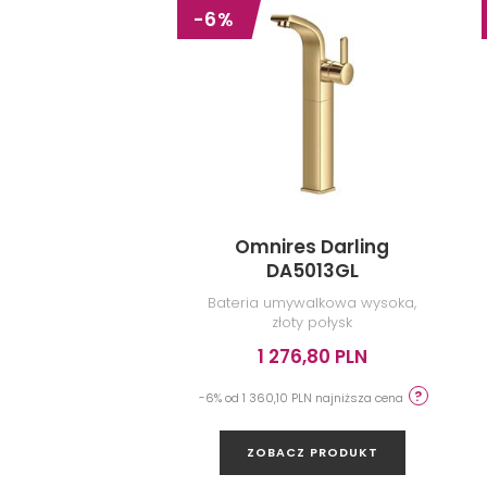
-6%
Omnires Darling
DA5013GL
Bateria umywalkowa wysoka,
złoty połysk
1 276,80 PLN
-6% od 1 360,10 PLN najniższa cena
ZOBACZ PRODUKT