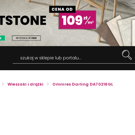
szukaj w sklepie lub portalu...
Wieszaki i drążki
Omnires Darling DA70216GL