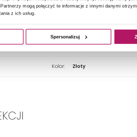
Szerokość:
608 mm
Partnerzy mogą połączyć te informacje z innymi danymi otrzym
nia z ich usług.
Wysokość:
30 mm
Spersonalizuj
Z
Materiał:
Mosiądz
Kolor:
Złoty
EKCJI