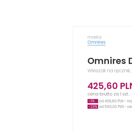
marka
Omnires
Omnires D
Wieszak na ręcznik, 
425,60
PL
cena brutto za 1 szt.
-3%
od 436,60 PLN - na
-28%
od 590,00 PLN - c