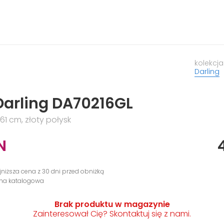
kolekcja
Darling
arling DA70216GL
61 cm, złoty połysk
N
jniższa cena z 30 dni przed obniżką
ena katalogowa
Brak produktu w magazynie
Zainteresował Cię? Skontaktuj się z nami.