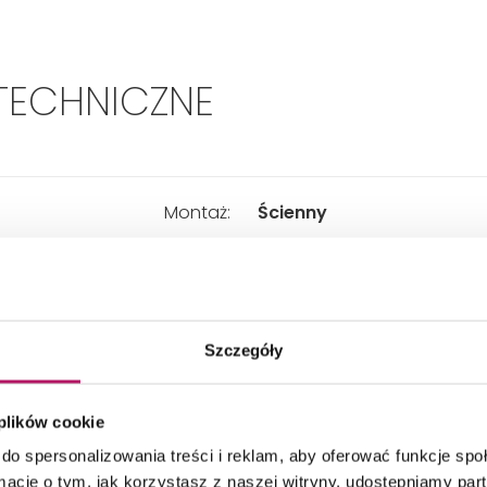
TECHNICZNE
Montaż:
Ścienny
Przeznaczenie:
Na ręcznik
Szczegóły
Typ:
Podłużny
 plików cookie
Głębokość:
76 mm
do spersonalizowania treści i reklam, aby oferować funkcje sp
ormacje o tym, jak korzystasz z naszej witryny, udostępniamy p