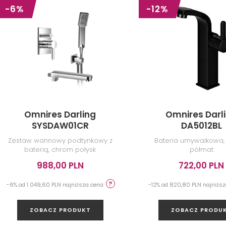
-6%
-12%
Omnires Darling
Omnires Darl
SYSDAW01CR
DA5012BL
Zestaw wannowy podtynkowy z
Bateria umywalkowa,
baterią, chrom połysk
półmat
988,00 PLN
722,00 PLN
-6% od 1 049,60 PLN najniższa cena
-12% od 820,80 PLN najniżs
ZOBACZ PRODUKT
ZOBACZ PRODU