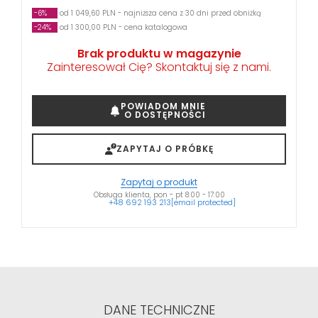
-6%
od 1 049,60 PLN - najniższa cena z 30 dni przed obniżką
-24%
od 1 300,00 PLN - cena katalogowa
Brak produktu w magazynie
Zainteresował Cię? Skontaktuj się z nami.
POWIADOM MNIE
O DOSTĘPNOŚCI
ZAPYTAJ O PRÓBKĘ
Zapytaj o produkt
Obsługa klienta, pon - pt 8:00 - 17:00
+48 692 193 213
[email protected]
DANE TECHNICZNE