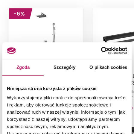
-6%
Zgoda
Szczegóły
O plikach cookies
Omnires Darling
Omnires 
SYSDA12ACR
DA702
Niniejsza strona korzysta z plików cookie
Zestaw prysznicowy podtynkowy
Wieszak na ręcznik
z baterią, chrom połysk
półm
Wykorzystujemy pliki cookie do spersonalizowania treści
i reklam, aby oferować funkcje społecznościowe i
1 573,20 PLN
281,20
analizować ruch w naszej witrynie. Informacje o tym, jak
-6% od 1 681,30 PLN najniższa cena
korzystasz z naszej witryny, udostępniamy partnerom
społecznościowym, reklamowym i analitycznym.
ZOBACZ PRODUKT
ZOBACZ P
Partnerzy mogą połączyć te informacje z innymi danymi