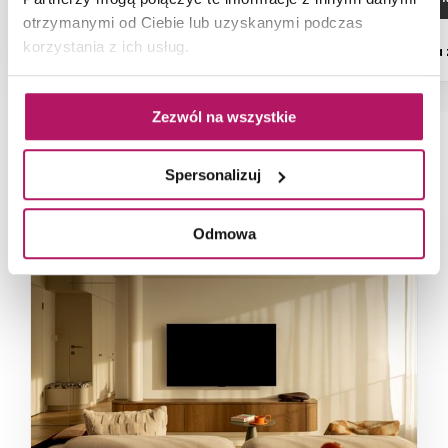
otrzymanymi od Ciebie lub uzyskanymi podczas
korzystania z ich usług.
Dostępność:
na zamówienie
Dostępność:
na
Zezwól na wszystkie
NAJNOWSZE ARTYKUŁY
Spersonalizuj
Odmowa