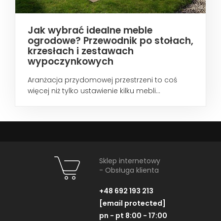
Jak wybrać idealne meble
ogrodowe? Przewodnik po stołach,
krzesłach i zestawach
wypoczynkowych
Aranżacja przydomowej przestrzeni to coś
więcej niż tylko ustawienie kilku mebli...
Sklep internetowy
- Obsługa klienta
+48 692 193 213
[email protected]
pn - pt 8:00 - 17:00