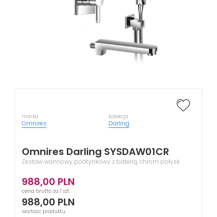
marka
kolekcja
Omnires
Darling
Omnires Darling SYSDAW01CR
Zestaw wannowy podtynkowy z baterią, chrom połysk
988,00
PLN
cena brutto za 1 szt.
988,00
PLN
wartość produktu