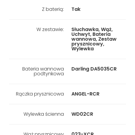
Z baterią:
Tak
W zestawie:
Słuchawka, Wąż,
Uchwyt, Bateria
wannowa, Zestaw
prysznicowy,
Wylewka
Bateria wannowa
Darling DA5035CR
podtynkowa
Rączka prysznicowa
ANGEL-RCR
Wylewka ścienna
WD02CR
Wąż prysznicowy
023-XCR