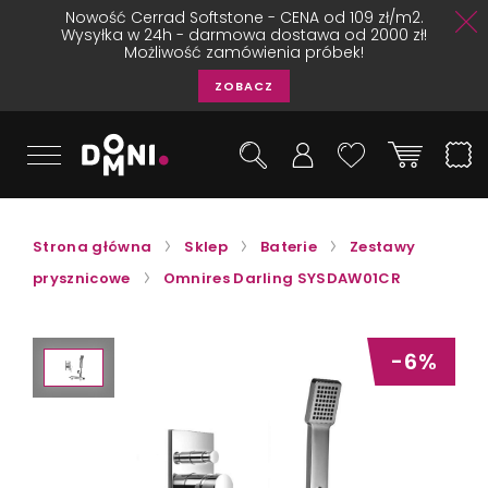
Nowość Cerrad Softstone - CENA od 109 zł/m2.
Wysyłka w 24h - darmowa dostawa od 2000 zł!
Możliwość zamówienia próbek!
ZOBACZ
Strona główna
Sklep
Baterie
Zestawy
prysznicowe
Omnires Darling SYSDAW01CR
-6%