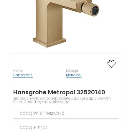
marka
kolekcja
Hansgrohe
Metropol
Hansgrohe Metropol 32520140
Jednouchwytowa bateria bidetowa z kpl. odpływowym
Push-Open, brąz szczotkowany
podaj imię i nazwisko
podaj e-mail