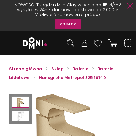
NOWOŚĆ! Tubądzin Mild Clay w cenie od 115 zł/m2,
wysyłka w 24h - darmowa dostawa od 2.000 zł!
Możliwość zamówienia próbek!
ZOBACZ
Strona główna
Sklep
Baterie
Baterie
bidetowe
Hansgrohe Metropol 32520140