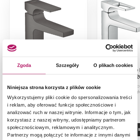
Zgoda
Szczegóły
O plikach cookies
Hansgrohe Metropol
Hansgrohe 
32500340
74522
Jednouchwytowa bateria
Jednouchwyto
Niniejsza strona korzysta z plików cookie
umywalkowa z kpl. odpływowym
umywalkowa z głó
Push-Open, czarny chrom
wężem 160 c
Wykorzystujemy pliki cookie do spersonalizowania treści
szczotkowany
i reklam, aby oferować funkcje społecznościowe i
analizować ruch w naszej witrynie. Informacje o tym, jak
korzystasz z naszej witryny, udostępniamy partnerom
społecznościowym, reklamowym i analitycznym.
ZOBACZ PRODUKT
ZOBACZ P
Partnerzy mogą połączyć te informacje z innymi danymi