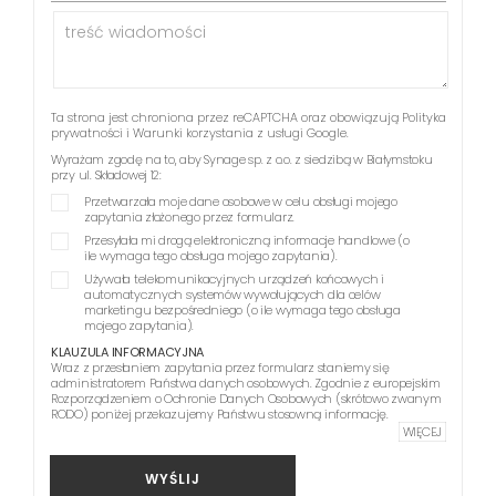
Ta strona jest chroniona przez reCAPTCHA oraz obowiązują
Polityka
prywatności
i
Warunki korzystania z usługi
Google.
Wyrażam zgodę na to, aby Synage sp. z o.o. z siedzibą w Białymstoku
przy ul. Składowej 12:
Przetwarzała moje dane osobowe w celu obsługi mojego
zapytania złożonego przez formularz.
Przesyłała mi drogą elektroniczną informacje handlowe (o
ile wymaga tego obsługa mojego zapytania).
Używała telekomunikacyjnych urządzeń końcowych i
automatycznych systemów wywołujących dla celów
marketingu bezpośredniego (o ile wymaga tego obsługa
mojego zapytania).
KLAUZULA INFORMACYJNA
Wraz z przesłaniem zapytania przez formularz staniemy się
administratorem Państwa danych osobowych. Zgodnie z europejskim
Rozporządzeniem o Ochronie Danych Osobowych (skrótowo zwanym
RODO) poniżej przekazujemy Państwu stosowną informację.
WIĘCEJ
WYŚLIJ