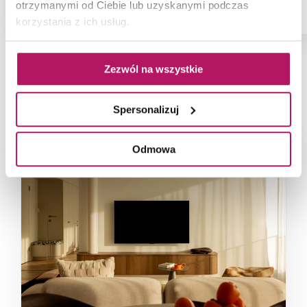
otrzymanymi od Ciebie lub uzyskanymi podczas
korzystania z ich usług.
Zezwól na wszystkie
NAJNOWSZE ARTYKUŁY
Spersonalizuj
Odmowa