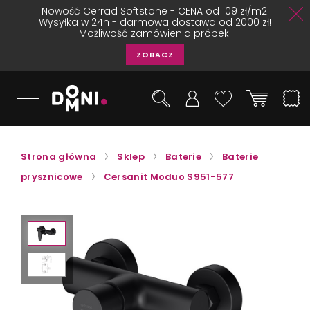
Nowość Cerrad Softstone - CENA od 109 zł/m2.
Wysyłka w 24h - darmowa dostawa od 2000 zł!
Możliwość zamówienia próbek!
ZOBACZ
Strona główna
Sklep
Baterie
Baterie
prysznicowe
Cersanit Moduo S951-577