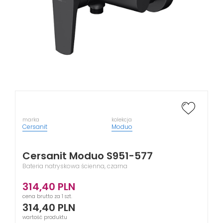
marka
kolekcja
Cersanit
Moduo
Cersanit Moduo S951-577
Bateria natryskowa ścienna, czarna
314,40
PLN
cena brutto za 1 szt.
314,40
PLN
wartość produktu