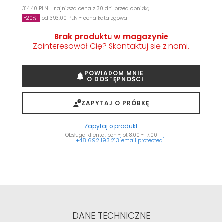
314,40 PLN - najniższa cena z 30 dni przed obniżką
-20%
od 393,00 PLN - cena katalogowa
Brak produktu w magazynie
Zainteresował Cię? Skontaktuj się z nami.
POWIADOM MNIE
O DOSTĘPNOŚCI
ZAPYTAJ O PRÓBKĘ
Zapytaj o produkt
Obsługa klienta, pon - pt 8:00 - 17:00
+48 692 193 213
[email protected]
DANE TECHNICZNE