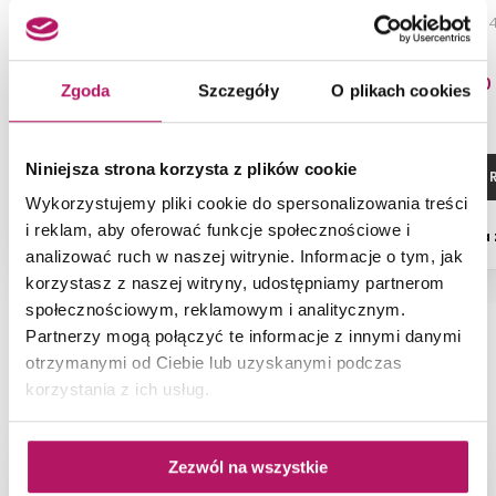
Szafka lustrzana 60, antracyt mat
Blat naszafkowy, 
563,20 PLN
192,80
Zgoda
Szczegóły
O plikach cookies
-7% od 603,00 PLN najniższa cena
Niniejsza strona korzysta z plików cookie
ZOBACZ PRODUKT
ZOBACZ P
Wykorzystujemy pliki cookie do spersonalizowania treści
i reklam, aby oferować funkcje społecznościowe i
Dostępność:
na zamówienie
Dostępność:
na
analizować ruch w naszej witrynie. Informacje o tym, jak
korzystasz z naszej witryny, udostępniamy partnerom
społecznościowym, reklamowym i analitycznym.
Partnerzy mogą połączyć te informacje z innymi danymi
otrzymanymi od Ciebie lub uzyskanymi podczas
NAJNOWSZE ARTYKUŁY
korzystania z ich usług.
Zezwól na wszystkie