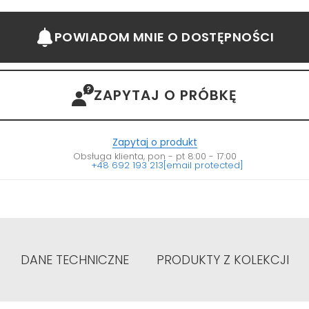
POWIADOM MNIE
O DOSTĘPNOŚCI
ZAPYTAJ O PRÓBKĘ
Zapytaj o produkt
Obsługa klienta, pon - pt 8:00 - 17:00
+48 692 193 213
[email protected]
DANE TECHNICZNE
PRODUKTY Z KOLEKCJI