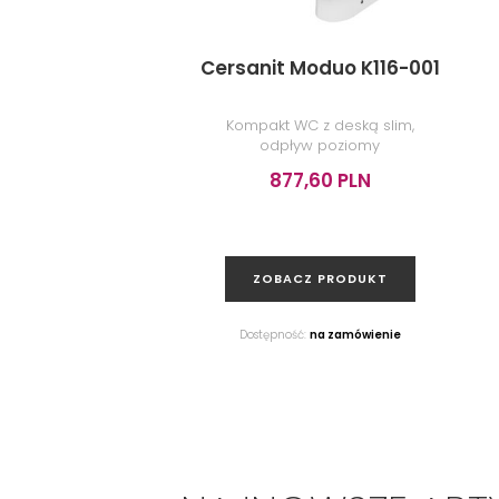
Cersanit Moduo K116-001
Kompakt WC z deską slim,
odpływ poziomy
877,60 PLN
ZOBACZ PRODUKT
Dostępność:
na zamówienie