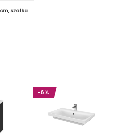
 cm, szafka
-6%
-6%