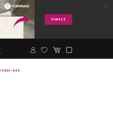
ZOBACZ
0 S801-443