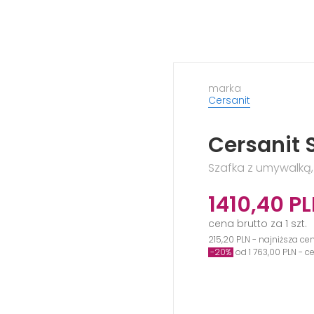
marka
Cersanit
Cersanit 
Szafka z umywalką,
1410,40
PL
cena brutto za 1 szt.
215,20 PLN - najniższa ce
-20%
od 1 763,00 PLN - 