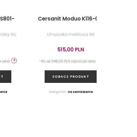
S801-
Cersanit Moduo K116-013
Cer
alką 60,
Umywalka meblowa 80
Umyw
515,00 PLN
za cena
-6% od 548,00 PLN najniższa cena
-6% od
KT
ZOBACZ PRODUKT
enie
Dostępność:
na zamówienie
D