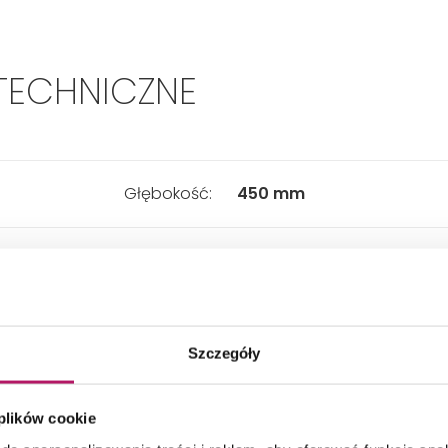
TECHNICZNE
Głębokość:
450 mm
Szerokość:
798 mm
Wysokość:
948 mm
Szczegóły
Kształt szafki:
Prostokątny
 plików cookie