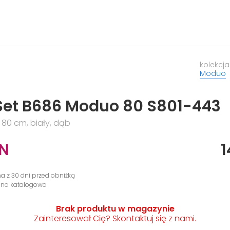
kolekcja
Moduo
Set B686 Moduo 80 S801-443
 80 cm, biały, dąb
N
1
na z 30 dni przed obniżką
cena katalogowa
Brak produktu w magazynie
Zainteresował Cię? Skontaktuj się z nami.