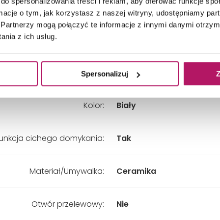
do spersonalizowania treści i reklam, aby oferować funkcje sp
Drzwi:
Brak
ormacje o tym, jak korzystasz z naszej witryny, udostępniamy p
Partnerzy mogą połączyć te informacje z innymi danymi otrzym
nia z ich usług.
Szuflady:
Dwie
Materiał:
MDF, Płyta wiórowa
Spersonalizuj
Z
Kolor:
Biały
unkcja cichego domykania:
Tak
Materiał/Umywalka:
Ceramika
Otwór przelewowy:
Nie