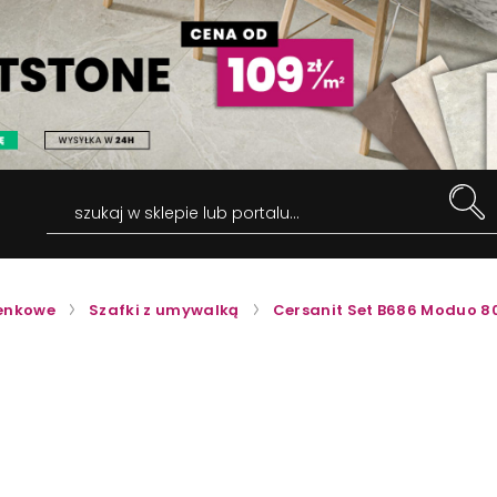
szukaj w sklepie lub portalu...
ienkowe
Szafki z umywalką
Cersanit Set B686 Moduo 8