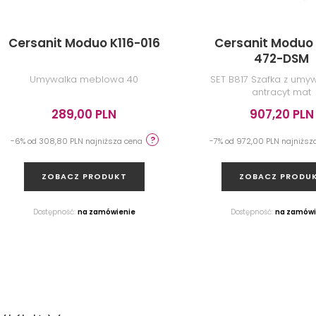
Cersanit Moduo K116-016
Cersanit Moduo 
472-DSM
Umywalka meblowa 40
SET B817 Szafka z umyw
antracyt mat
289,00 PLN
907,20 PLN
-6% od 308,80 PLN najniższa cena
-7% od 972,00 PLN najniżs
ZOBACZ PRODUKT
ZOBACZ PRODU
Dostępność:
na zamówienie
Dostępność:
na zamówi