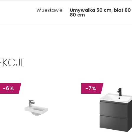
W zestawie
Umywalka 50 cm, blat 80
80 cm
EKCJI
-6%
-7%