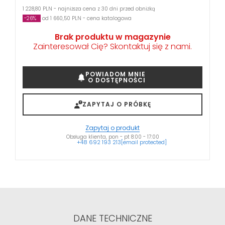
1 228,80 PLN - najniższa cena z 30 dni przed obniżką
-26%
od 1 660,50 PLN - cena katalogowa
Brak produktu w magazynie
Zainteresował Cię? Skontaktuj się z nami.
POWIADOM MNIE
O DOSTĘPNOŚCI
ZAPYTAJ O PRÓBKĘ
Zapytaj o produkt
Obsługa klienta, pon - pt 8:00 - 17:00
+48 692 193 213
[email protected]
DANE TECHNICZNE