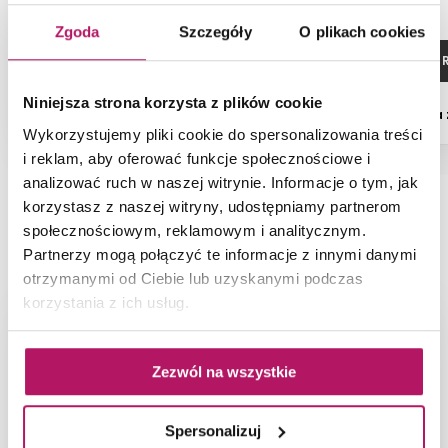
Zgoda
Szczegóły
O plikach cookies
ZOBACZ PRODUKT
ZOBACZ P
Niniejsza strona korzysta z plików cookie
Dostępność:
na zamówienie
Dostępność:
na
Wykorzystujemy pliki cookie do spersonalizowania treści
i reklam, aby oferować funkcje społecznościowe i
analizować ruch w naszej witrynie. Informacje o tym, jak
korzystasz z naszej witryny, udostępniamy partnerom
społecznościowym, reklamowym i analitycznym.
NAJNOWSZE ARTYKUŁY
Partnerzy mogą połączyć te informacje z innymi danymi
otrzymanymi od Ciebie lub uzyskanymi podczas
korzystania z ich usług.
Zezwól na wszystkie
Spersonalizuj