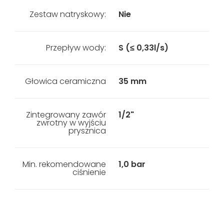
Zestaw natryskowy:
Nie
Przepływ wody:
S (≤ 0,33l/s)
Głowica ceramiczna
35 mm
Zintegrowany zawór
1/2"
zwrotny w wyjściu
prysznica
Min. rekomendowane
1,0 bar
ciśnienie