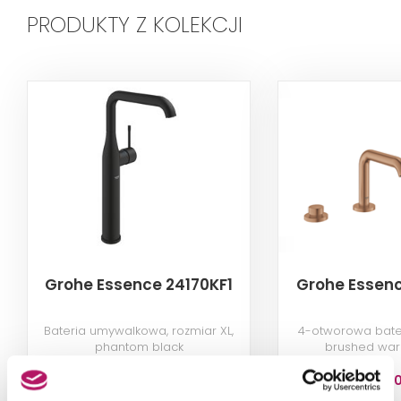
PRODUKTY Z KOLEKCJI
Grohe Essence 24170KF1
Grohe Essenc
Bateria umywalkowa, rozmiar XL,
4-otworowa bate
phantom black
brushed war
1 693,00 PLN
5 169,9