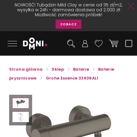
NOWOŚĆ! Tubądzin Mild Clay w cenie od 115 zł/m2,
wysyłka w 24h - darmowa dostawa od 2.000 zł!
Możliwość zamówienia próbek!
ZOBACZ
Strona główna
Sklep
Baterie
Baterie
prysznicowe
Grohe Essence 33636AL1