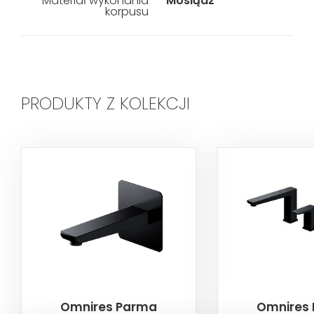
Materiał wykonania
Mosiądz
korpusu
PRODUKTY Z KOLEKCJI
Omnires Parma
Omnires