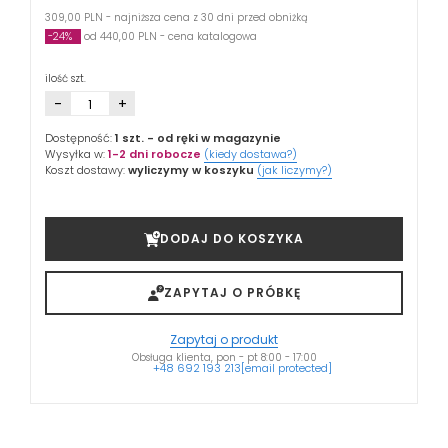
309,00 PLN - najniższa cena z 30 dni przed obniżką
-24%
od 440,00 PLN - cena katalogowa
ilość szt.
-
+
Dostępność:
1 szt.
- od ręki w magazynie
Wysyłka w:
1-2 dni robocze
(kiedy dostawa?)
Koszt dostawy:
wyliczymy w koszyku
(jak liczymy?)
DODAJ DO KOSZYKA
ZAPYTAJ O PRÓBKĘ
Zapytaj o produkt
Obsługa klienta, pon - pt 8:00 - 17:00
+48 692 193 213
[email protected]