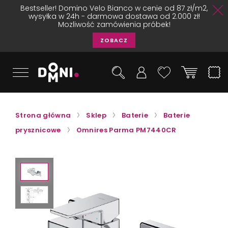
Bestseller! Domino Velo Bianco w cenie od 87 zł/m2,
wysyłka w 24h - darmowa dostawa od 2.000 zł!
Mozliwość zamówienia próbek!
ZOBACZ
Strona główna
Sklep
Baterie
Baterie
prysznicowe
Omnires Parma PM7440CR