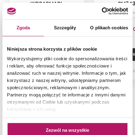
WDPARMABL
PM743
Wylewka naścienna, czarny mat
Bateria wannowa
czarny
Zgoda
Szczegóły
O plikach cookies
334,40 PLN
1 246,4
Niniejsza strona korzysta z plików cookie
ZOBACZ PRODUKT
DODAJ DO 
Wykorzystujemy pliki cookie do spersonalizowania treści
i reklam, aby oferować funkcje społecznościowe i
Dostępność:
na zamówienie
Dostępnoś
analizować ruch w naszej witrynie. Informacje o tym, jak
korzystasz z naszej witryny, udostępniamy partnerom
społecznościowym, reklamowym i analitycznym.
Partnerzy mogą połączyć te informacje z innymi danymi
otrzymanymi od Ciebie lub uzyskanymi podczas
NAJNOWSZE ARTYKUŁY
korzystania z ich usług.
Zezwól na wszystkie