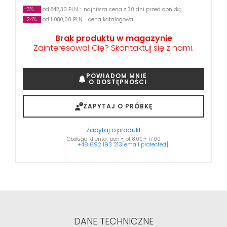
-3%
od 842,30 PLN - najniższa cena z 30 dni przed obniżką
-24%
od 1 080,00 PLN - cena katalogowa
Brak produktu w magazynie
Zainteresował Cię? Skontaktuj się z nami.
POWIADOM MNIE
O DOSTĘPNOŚCI
ZAPYTAJ O PRÓBKĘ
Zapytaj o produkt
Obsługa klienta, pon - pt 8:00 - 17:00
+48 692 193 213
[email protected]
DANE TECHNICZNE