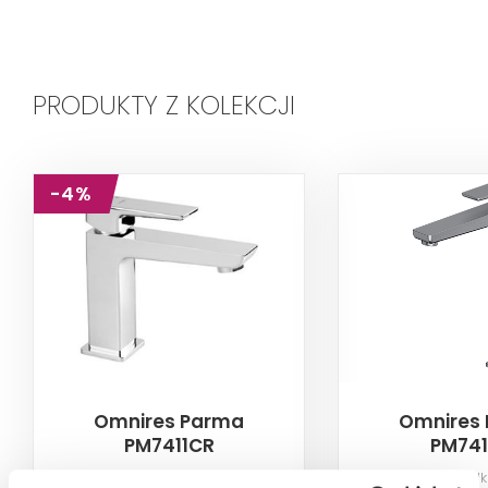
PRODUKTY Z KOLEKCJI
-4%
Omnires Parma
Omnires
PM7411CR
PM741
Bateria umywalkowa, chrom
Bateria umywal