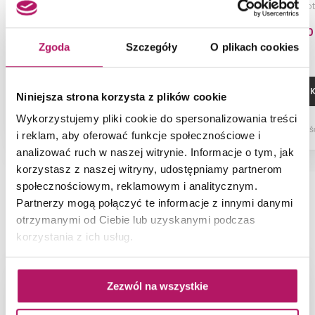
nikiel szcz
203,20 PLN
463,60
Zgoda
Szczegóły
O plikach cookies
-4% od 212,50 PLN najniższa cena
ZOBACZ PRODUKT
DODAJ DO 
Niniejsza strona korzysta z plików cookie
Wykorzystujemy pliki cookie do spersonalizowania treści
Dostępność:
na zamówienie
Dostępnoś
i reklam, aby oferować funkcje społecznościowe i
analizować ruch w naszej witrynie. Informacje o tym, jak
korzystasz z naszej witryny, udostępniamy partnerom
społecznościowym, reklamowym i analitycznym.
Partnerzy mogą połączyć te informacje z innymi danymi
NAJNOWSZE ARTYKUŁY
otrzymanymi od Ciebie lub uzyskanymi podczas
korzystania z ich usług.
Zezwól na wszystkie