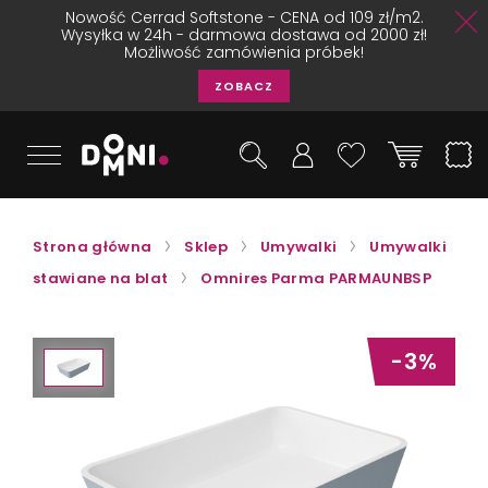
Nowość Cerrad Softstone - CENA od 109 zł/m2.
Wysyłka w 24h - darmowa dostawa od 2000 zł!
Możliwość zamówienia próbek!
ZOBACZ
Strona główna
Sklep
Umywalki
Umywalki
stawiane na blat
Omnires Parma PARMAUNBSP
-3%