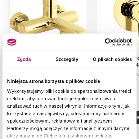
Deante Arnika Gold BQA
Deante Arnik
Zgoda
Szczegóły
O plikach cookies
Z10N
Z44
Bateria wannowa ścienna, bez
Bateria prysznic
zestawu natryskowego, złoty
bez przełącznika n
Niniejsza strona korzysta z plików cookie
połysk
poły
591,30 PLN
Wykorzystujemy pliki cookie do spersonalizowania treści
i reklam, aby oferować funkcje społecznościowe i
-7% od 639,20 PLN najniższa cena
analizować ruch w naszej witrynie. Informacje o tym, jak
korzystasz z naszej witryny, udostępniamy partnerom
ZOBACZ PRODUKT
ZOBACZ P
społecznościowym, reklamowym i analitycznym.
Partnerzy mogą połączyć te informacje z innymi danymi
Dostępność:
na zamówienie
otrzymanymi od Ciebie lub uzyskanymi podczas