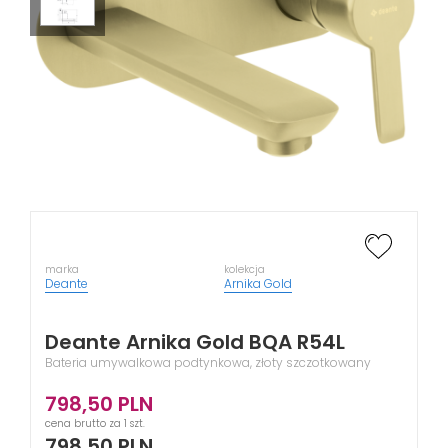
marka
kolekcja
Deante
Arnika Gold
Deante Arnika Gold BQA R54L
Bateria umywalkowa podtynkowa, złoty szczotkowany
798,50
PLN
cena brutto za 1 szt.
798,50
PLN