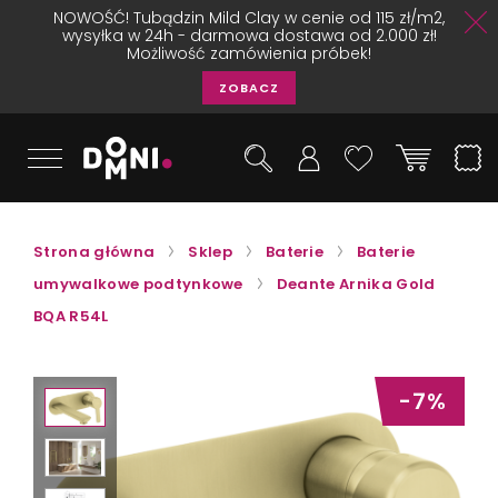
NOWOŚĆ! Tubądzin Mild Clay w cenie od 115 zł/m2,
wysyłka w 24h - darmowa dostawa od 2.000 zł!
Możliwość zamówienia próbek!
ZOBACZ
Strona główna
Sklep
Baterie
Baterie
umywalkowe podtynkowe
Deante Arnika Gold
BQA R54L
-7%