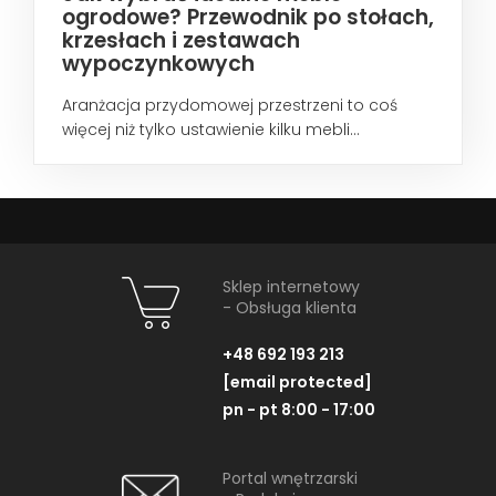
ogrodowe? Przewodnik po stołach,
krzesłach i zestawach
wypoczynkowych
Aranżacja przydomowej przestrzeni to coś
więcej niż tylko ustawienie kilku mebli...
Sklep internetowy
- Obsługa klienta
+48 692 193 213
[email protected]
pn - pt 8:00 - 17:00
Portal wnętrzarski