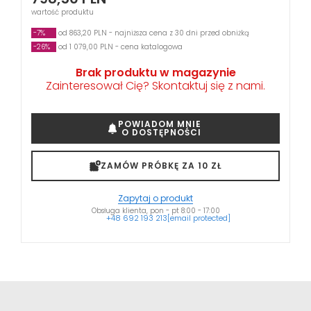
wartość produktu
-7%
od 863,20 PLN - najniższa cena z 30 dni przed obniżką
-26%
od 1 079,00 PLN - cena katalogowa
Brak produktu w magazynie
Zainteresował Cię? Skontaktuj się z nami.
POWIADOM MNIE
O DOSTĘPNOŚCI
ZAMÓW PRÓBKĘ ZA 10 ZŁ
Zapytaj o produkt
Obsługa klienta, pon - pt 8:00 - 17:00
+48 692 193 213
[email protected]