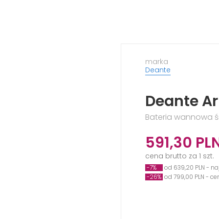
marka
Deante
Deante Ar
Bateria wannowa śc
591,30
PL
cena brutto za 1 szt.
-7%
od 639,20 PLN - na
-26%
od 799,00 PLN - c