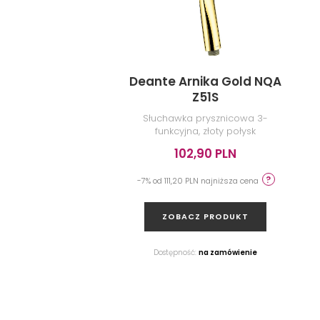
Deante Arnika Gold NQA
Z51S
Słuchawka prysznicowa 3-
funkcyjna, złoty połysk
102,90 PLN
-7% od 111,20 PLN najniższa cena
ZOBACZ PRODUKT
Dostępność:
na zamówienie