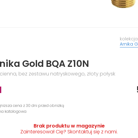
kolekcja
Arnika 
nika Gold BQA Z10N
ienna, bez zestawu natryskowego, złoty połysk
N
jniższa cena z 30 dni przed obniżką
ena katalogowa
Brak produktu w magazynie
Zainteresował Cię? Skontaktuj się z nami.