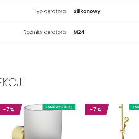
Typ aeratora
Silikonowy
Rozmiar aeratora
M24
EKCJI
ZAMÓW PRÓBKĘ
ZA
-7%
-7%