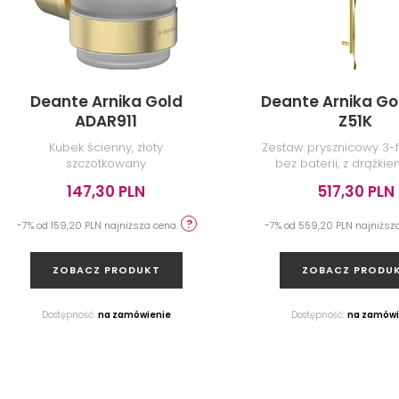
Deante Arnika Gold
Deante Arnika Go
ADAR911
Z51K
Kubek ścienny, złoty
Zestaw prysznicowy 3-f
szczotkowany
bez baterii, z drążkiem
połysk
147,30 PLN
517,30 PLN
-7% od 159,20 PLN najniższa cena
-7% od 559,20 PLN najniżs
ZOBACZ PRODUKT
ZOBACZ PRODU
Dostępność:
na zamówienie
Dostępność:
na zamówi