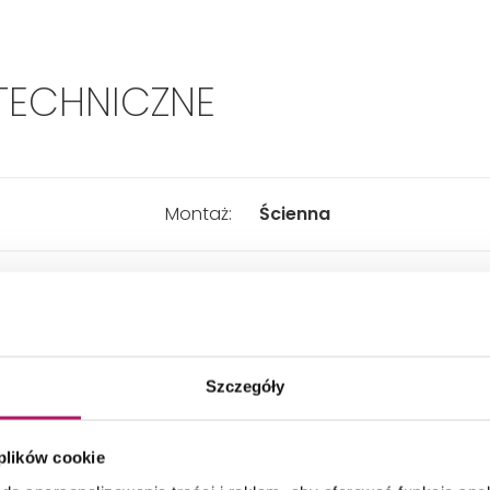
TECHNICZNE
Montaż:
Ścienna
Typ:
Jednouchwytowa
Rodzaj wylewki:
Stała
Szczegóły
Zasięg wylewki:
177 mm
 plików cookie