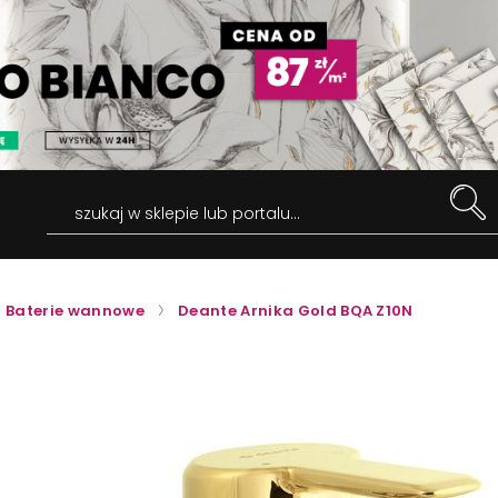
szukaj w sklepie lub portalu...
Baterie wannowe
Deante Arnika Gold BQA Z10N