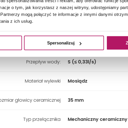
do spersonalizowania treści i reklam, aby oferować funkcje sp
Kolor:
Złoty
ormacje o tym, jak korzystasz z naszej witryny, udostępniamy p
Partnerzy mogą połączyć te informacje z innymi danymi otrzym
nia z ich usług.
Zestaw natryskowy:
Nie
Grupa akustyczna:
I (≤ 20 db)
Spersonalizuj
Z
Przepływ wody:
S (≤ 0,33l/s)
Materiał wylewki
Mosiądz
ozmiar głowicy ceramicznej
35 mm
Typ przełącznika
Mechaniczny ceramiczny