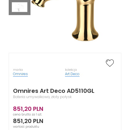
marka
kolekcja
Omnires
Art Deco
Omnires Art Deco AD5110GL
Bateria umywalkowa, złoty połysk
851,20
PLN
cena brutto za 1 szt.
851,20
PLN
wartość produktu