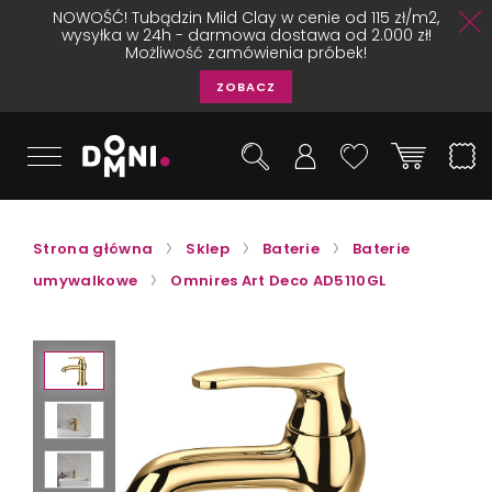
NOWOŚĆ! Tubądzin Mild Clay w cenie od 115 zł/m2,
wysyłka w 24h - darmowa dostawa od 2.000 zł!
Możliwość zamówienia próbek!
ZOBACZ
Strona główna
Sklep
Baterie
Baterie
umywalkowe
Omnires Art Deco AD5110GL