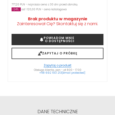
777,20 PLN - najniższa cena z 30 dni przed obniżką
-24%
od 1 120,00 PLN - cena katalogowa
Brak produktu w magazynie
Zainteresował Cię? Skontaktuj się z nami.
POWIADOM MNIE
O DOSTĘPNOŚCI
ZAPYTAJ O PRÓBKĘ
Zapytaj o produkt
Obsługa klienta, pon - pt 8:00 - 17:00
+48 692 193 213
[email protected]
DANE TECHNICZNE