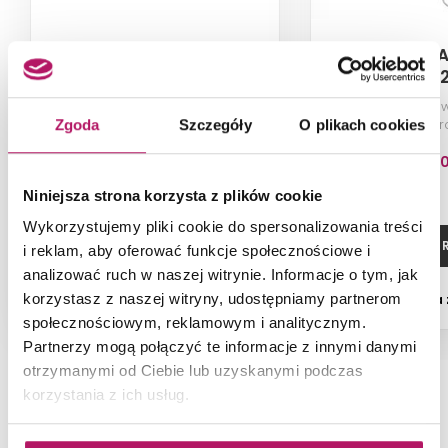
Omnires Art Deco
Omnires A
AD5131ORB
SYSAD
Bateria wannowa z zestawem
Zestaw prysznico
prysznicowym, miedź antyczna
z baterią, ch
Zgoda
Szczegóły
O plikach cookies
szczotkowana
1 413,60 PLN
1 459,2
Niniejsza strona korzysta z plików cookie
Wykorzystujemy pliki cookie do spersonalizowania treści
ZOBACZ PRODUKT
ZOBACZ P
i reklam, aby oferować funkcje społecznościowe i
analizować ruch w naszej witrynie. Informacje o tym, jak
korzystasz z naszej witryny, udostępniamy partnerom
Dostępność:
na zamówienie
Dostępność:
na
społecznościowym, reklamowym i analitycznym.
Partnerzy mogą połączyć te informacje z innymi danymi
otrzymanymi od Ciebie lub uzyskanymi podczas
korzystania z ich usług.
NAJNOWSZE ARTYKUŁY