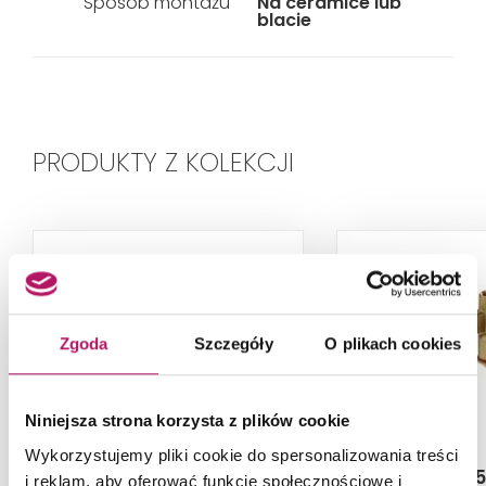
Sposób montażu
Na ceramice lub
blacie
PRODUKTY Z KOLEKCJI
Zgoda
Szczegóły
O plikach cookies
Niniejsza strona korzysta z plików cookie
Wykorzystujemy pliki cookie do spersonalizowania treści
Roca A5252206NB
Roca A52
i reklam, aby oferować funkcje społecznościowe i