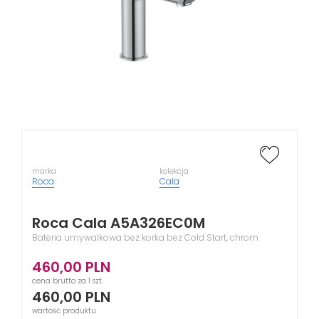
marka
kolekcja
Roca
Cala
Roca Cala A5A326EC0M
Bateria umywalkowa bez korka bez Cold Start, chrom
460,00
PLN
cena brutto za 1 szt.
460,00
PLN
wartość produktu