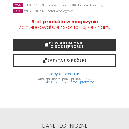
-25%
od 615,00 PLN - najniższa cena z 30 dni przed obniżką
-19%
od 565,80 PLN - cena katalogowa
Brak produktu w magazynie
Zainteresował Cię? Skontaktuj się z nami.
POWIADOM MNIE
O DOSTĘPNOŚCI
ZAPYTAJ O PRÓBKĘ
Zapytaj o produkt
Obsługa klienta, pon - pt 8:00 - 17:00
+48 692 193 213
[email protected]
DANE TECHNICZNE