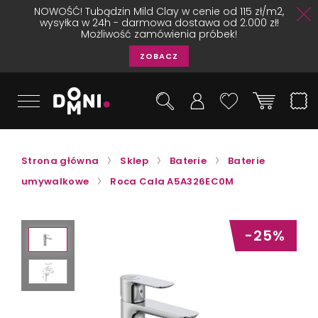
NOWOŚĆ! Tubądzin Mild Clay w cenie od 115 zł/m2,
wysyłka w 24h - darmowa dostawa od 2.000 zł!
Możliwość zamówienia próbek!
ZOBACZ
Strona główna
Sklep
Baterie
Baterie
umywalkowe
Roca Cala A5A326EC0M
-25%