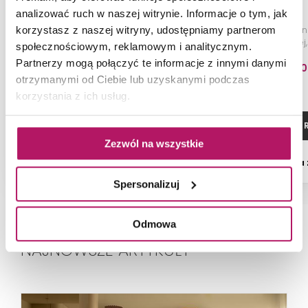
analizować ruch w naszej witrynie. Informacje o tym, jak
Element podtynkowy baterii
Element podtyn
korzystasz z naszej witryny, udostępniamy partnerom
umywalkowej, czarny mat
umywalkowej,
społecznościowym, reklamowym i analitycznym.
Partnerzy mogą połączyć te informacje z innymi danymi
330,00 PLN
435,00
otrzymanymi od Ciebie lub uzyskanymi podczas
korzystania z ich usług.
ZOBACZ PRODUKT
ZOBACZ P
Zezwól na wszystkie
Dostępność:
na zamówienie
Dostępność:
na
Spersonalizuj
Odmowa
NAJNOWSZE ARTYKUŁY