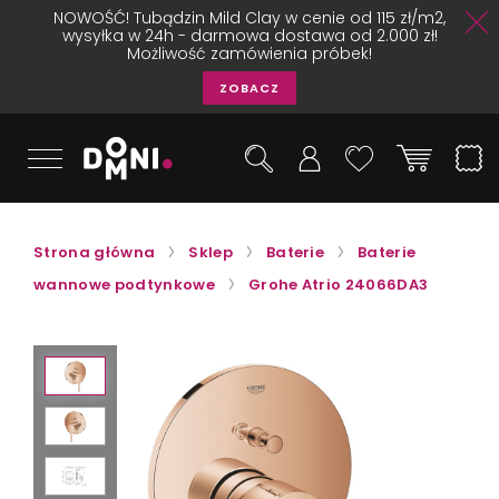
NOWOŚĆ! Tubądzin Mild Clay w cenie od 115 zł/m2,
wysyłka w 24h - darmowa dostawa od 2.000 zł!
Możliwość zamówienia próbek!
ZOBACZ
Strona główna
Sklep
Baterie
Baterie
wannowe podtynkowe
Grohe Atrio 24066DA3