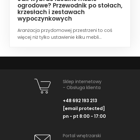
ogrodowe? Przewodnik po stołach,
krzesłach i zestawach
wypoczynkowych
Aranżacja przydomowej przestrzeni to coś
więcej niż tylko ustawienie kilku mebli...
Sklep internetowy
- Obsługa klienta
+48 692 193 213
[email protected]
pn - pt 8:00 - 17:00
Portal wnętrzarski