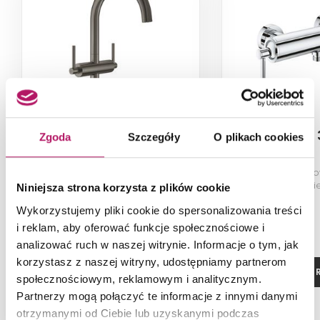
Grohe Atrio 21022AL3
Grohe Atrio
Zgoda
Szczegóły
O plikach cookies
Bateria umywalkowa rozmiar L,
Jednouchwyto
brushed hard graphite
natryskowa ści
Niniejsza strona korzysta z plików cookie
Wykorzystujemy pliki cookie do spersonalizowania treści
i reklam, aby oferować funkcje społecznościowe i
analizować ruch w naszej witrynie. Informacje o tym, jak
korzystasz z naszej witryny, udostępniamy partnerom
ZOBACZ PRODUKT
ZOBACZ P
społecznościowym, reklamowym i analitycznym.
Partnerzy mogą połączyć te informacje z innymi danymi
otrzymanymi od Ciebie lub uzyskanymi podczas