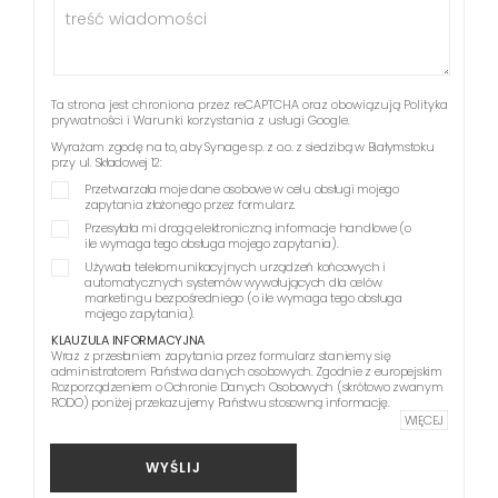
Ta strona jest chroniona przez reCAPTCHA oraz obowiązują
Polityka
prywatności
i
Warunki korzystania z usługi
Google.
Wyrażam zgodę na to, aby Synage sp. z o.o. z siedzibą w Białymstoku
przy ul. Składowej 12:
Przetwarzała moje dane osobowe w celu obsługi mojego
zapytania złożonego przez formularz.
Przesyłała mi drogą elektroniczną informacje handlowe (o
ile wymaga tego obsługa mojego zapytania).
Używała telekomunikacyjnych urządzeń końcowych i
automatycznych systemów wywołujących dla celów
marketingu bezpośredniego (o ile wymaga tego obsługa
mojego zapytania).
KLAUZULA INFORMACYJNA
Wraz z przesłaniem zapytania przez formularz staniemy się
administratorem Państwa danych osobowych. Zgodnie z europejskim
Rozporządzeniem o Ochronie Danych Osobowych (skrótowo zwanym
RODO) poniżej przekazujemy Państwu stosowną informację.
WIĘCEJ
WYŚLIJ