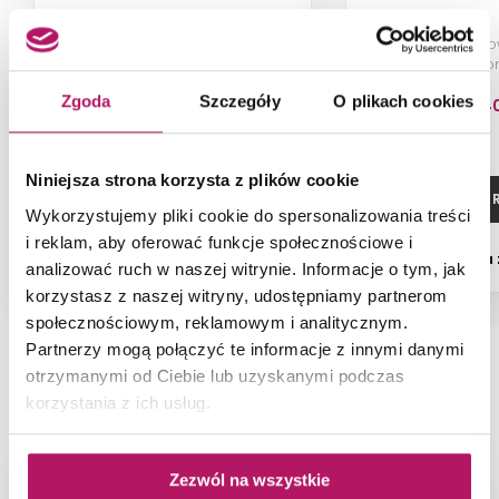
Termostatyczna bateria
Bateria umywalkow
prysznicowa do obsługi dwóch
chro
wyjść wody, stal nierdzewna
Zgoda
Szczegóły
O plikach cookies
2 266,4
Niniejsza strona korzysta z plików cookie
ZOBACZ PRODUKT
ZOBACZ P
Wykorzystujemy pliki cookie do spersonalizowania treści
i reklam, aby oferować funkcje społecznościowe i
Dostępność:
na
analizować ruch w naszej witrynie. Informacje o tym, jak
korzystasz z naszej witryny, udostępniamy partnerom
społecznościowym, reklamowym i analitycznym.
Partnerzy mogą połączyć te informacje z innymi danymi
otrzymanymi od Ciebie lub uzyskanymi podczas
NAJNOWSZE ARTYKUŁY
korzystania z ich usług.
Zezwól na wszystkie