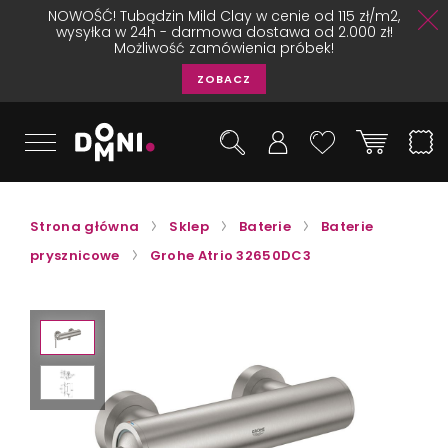
NOWOŚĆ! Tubądzin Mild Clay w cenie od 115 zł/m2,
wysyłka w 24h - darmowa dostawa od 2.000 zł!
Możliwość zamówienia próbek!
ZOBACZ
Strona główna
Sklep
Baterie
Baterie
prysznicowe
Grohe Atrio 32650DC3