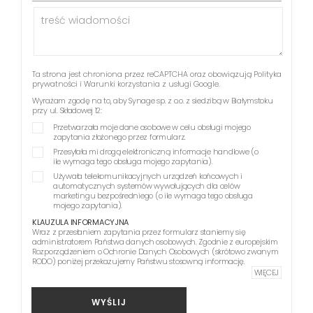
Ta strona jest chroniona przez reCAPTCHA oraz obowiązują
Polityka
prywatności
i
Warunki korzystania z usługi
Google.
Wyrażam zgodę na to, aby Synage sp. z o.o. z siedzibą w Białymstoku
przy ul. Składowej 12:
Przetwarzała moje dane osobowe w celu obsługi mojego
zapytania złożonego przez formularz.
Przesyłała mi drogą elektroniczną informacje handlowe (o
ile wymaga tego obsługa mojego zapytania).
Używała telekomunikacyjnych urządzeń końcowych i
automatycznych systemów wywołujących dla celów
marketingu bezpośredniego (o ile wymaga tego obsługa
mojego zapytania).
KLAUZULA INFORMACYJNA
Wraz z przesłaniem zapytania przez formularz staniemy się
administratorem Państwa danych osobowych. Zgodnie z europejskim
Rozporządzeniem o Ochronie Danych Osobowych (skrótowo zwanym
RODO) poniżej przekazujemy Państwu stosowną informację.
WIĘCEJ
WYŚLIJ