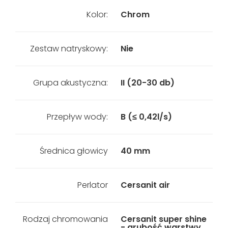
Kolor:
Chrom
Zestaw natryskowy:
Nie
Grupa akustyczna:
II (20-30 db)
Przepływ wody:
B (≤ 0,42l/s)
Średnica głowicy
40 mm
Perlator
Cersanit air
Rodzaj chromowania
Cersanit super shine
- grubość warstwy