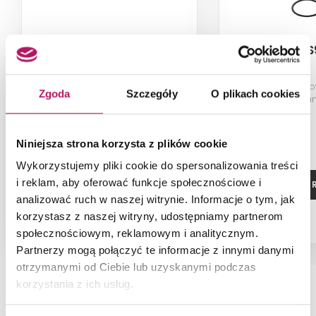
Cersanit Amet S951-041
Cersanit 
Bateria umywalkowa stojąca,
Komplet montażo
Zgoda
Szczegóły
O plikach cookies
chrom
montażu baterii 
serii AMET,VERO,LU
oraz bidetowej 
191,20 PLN
Niniejsza strona korzysta z plików cookie
Wykorzystujemy pliki cookie do spersonalizowania treści
i reklam, aby oferować funkcje społecznościowe i
ZOBACZ PRODUKT
ZOBACZ P
analizować ruch w naszej witrynie. Informacje o tym, jak
korzystasz z naszej witryny, udostępniamy partnerom
Dostępność:
na zamówienie
społecznościowym, reklamowym i analitycznym.
Partnerzy mogą połączyć te informacje z innymi danymi
otrzymanymi od Ciebie lub uzyskanymi podczas
korzystania z ich usług.
NAJNOWSZE ARTYKUŁY