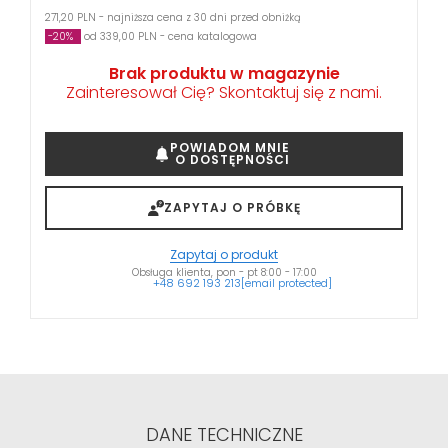
271,20 PLN - najniższa cena z 30 dni przed obniżką
-20%
od 339,00 PLN - cena katalogowa
Brak produktu w magazynie
Zainteresował Cię? Skontaktuj się z nami.
POWIADOM MNIE
O DOSTĘPNOŚCI
ZAPYTAJ O PRÓBKĘ
Zapytaj o produkt
Obsługa klienta, pon - pt 8:00 - 17:00
+48 692 193 213
[email protected]
DANE TECHNICZNE