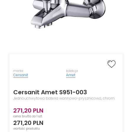
marka
kolekcja
Cersanit
Amet
Cersanit Amet S951-003
Jednouchwytowa bateria wannowo-prysznicowa, chrom
271,20
PLN
cena brutto za 1 szt.
271,20
PLN
wartość produktu