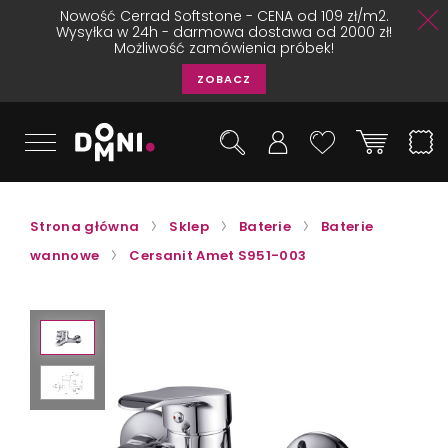
Nowość Cerrad Softstone - CENA od 109 zł/m2.
Wysyłka w 24h - darmowa dostawa od 2000 zł!
Możliwość zamówienia próbek!
ZOBACZ
Strona główna
Sklep
Baterie
Baterie
wannowe
Cersanit Amet S951-003